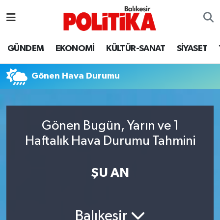
ASTROLOJİ
Balıkesir Nöbetçi Eczaneler
GÜNDEM
EKONOMİ
KÜLTÜR-SANAT
SİYASET
Ayvalık
Balıkesir Hava Durumu
Gönen Hava Durumu
Balya
Balıkesir Namaz Vakitleri
Bandırma
Balıkesir Trafik Yoğunluk Haritası
Gönen Bugün, Yarın ve 1
Bigadiç
Süper Lig Puan Durumu ve Fikstür
Haftalık Hava Durumu Tahmini
BİYOGRAFİLER
Tüm Manşetler
ŞU AN
Burhaniye
Son Dakika Haberleri
ÇEVRE
Haber Arşivi
Balıkesir