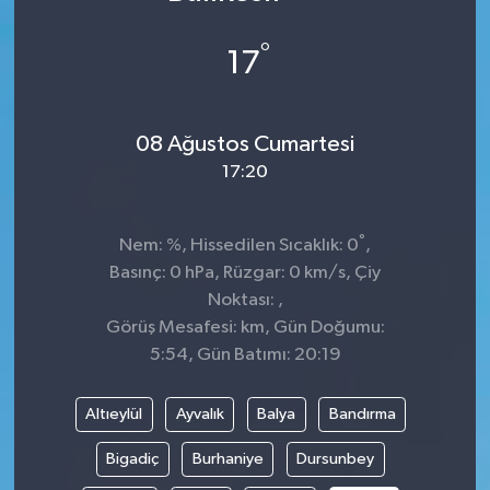
DÜNYA
°
17
Dursunbey
08 Ağustos Cumartesi
Edremit
17:20
EĞİTİM
°
Nem: %, Hissedilen Sıcaklık: 0
,
EKONOMİ
Basınç: 0 hPa, Rüzgar: 0 km/s, Çiy
Noktası: ,
Erdek
Görüş Mesafesi: km, Gün Doğumu:
5:54, Gün Batımı: 20:19
Gömeç
Altıeylül
Ayvalık
Balya
Bandırma
Gönen
Bigadiç
Burhaniye
Dursunbey
Havran