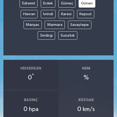
Edremit
Erdek
Gömeç
Gönen
İvrindi
Havran
İvrindi
Karesi
Kepsut
Manyas
Marmara
Savaştepe
KENT GÜNDEMİ
Sındırgı
Susurluk
Kepsut
KÜLTÜR-SANAT
MAGAZİN
HISSEDILEN
NEM
°
0
%
MANŞET
Manyas
BASINÇ
RÜZGAR
OLAY
0
0
hpa
km/s