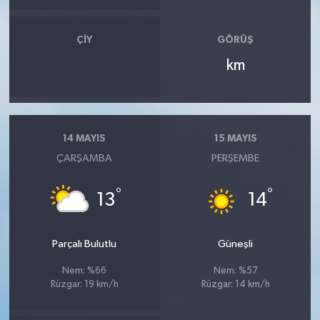
OTOMOTİV
Resmi İlanlar
ÇIY
GÖRÜŞ
km
SAĞLIK
Savaştepe
14 MAYIS
15 MAYIS
SEYAHAT
ÇARŞAMBA
PERŞEMBE
SİYASET
°
°
13
14
Sındırgı
Parçalı Bulutlu
Güneşli
SPOR
Nem: %66
Nem: %57
Rüzgar: 19 km/h
Rüzgar: 14 km/h
SÜRMANŞET