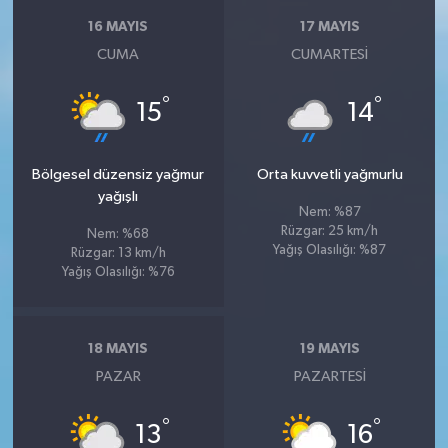
Susurluk
16 MAYIS
17 MAYIS
CUMA
CUMARTESI
TARİHTE BUGÜN
°
°
15
14
TEKNOLOJİ
Trend
Bölgesel düzensiz yağmur
Orta kuvvetli yağmurlu
yağışlı
Nem: %87
TÜRKİYE
Rüzgar: 25 km/h
Nem: %68
Yağış Olasılığı: %87
Rüzgar: 13 km/h
VİZYONDAKİLER
Yağış Olasılığı: %76
YAŞAM
18 MAYIS
19 MAYIS
PAZAR
PAZARTESI
°
°
13
16