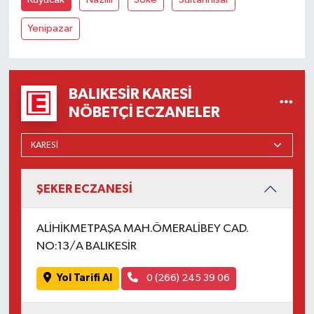
OTOMOTİV
Yenipazar
Resmi İlanlar
SAĞLIK
BALIKESIR KARESI
NÖBETÇI ECZANELER
Savaştepe
SEYAHAT
SİYASET
ŞEKER ECZANESİ
Sındırgı
ALİHİKMETPAŞA MAH.ÖMERALİBEY CAD.
NO:13/A BALIKESİR
SPOR
Yol Tarifi Al
0 (266) 245 39 06
SÜRMANŞET