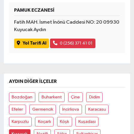
PAMUK ECZANESİ
İvrindi
Fatih MAH. İsmet İnönü Caddesi NO: 20 09930
KENT GÜNDEMİ
Kuyucak Aydın
Yol Tarifi Al
0 (256) 371 41 01
Kepsut
KÜLTÜR-SANAT
MAGAZİN
AYDIN DIĞER İLÇELER
MANŞET
Bozdoğan
Buharkent
Çine
Didim
Manyas
Efeler
Germencik
İncirliova
Karacasu
OLAY
Karpuzlu
Koçarlı
Köşk
Kuşadası
Kuyucak
Nazilli
Söke
Sultanhisar