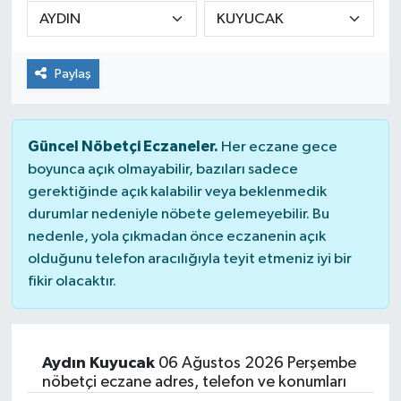
DÜNYA
Paylaş
Dursunbey
Edremit
Güncel Nöbetçi Eczaneler.
Her eczane gece
EĞİTİM
boyunca açık olmayabilir, bazıları sadece
gerektiğinde açık kalabilir veya beklenmedik
durumlar nedeniyle nöbete gelemeyebilir. Bu
EKONOMİ
nedenle, yola çıkmadan önce eczanenin açık
olduğunu telefon aracılığıyla teyit etmeniz iyi bir
Erdek
fikir olacaktır.
Gömeç
Gönen
Aydın Kuyucak
06 Ağustos 2026 Perşembe
nöbetçi eczane adres, telefon ve konumları
Havran