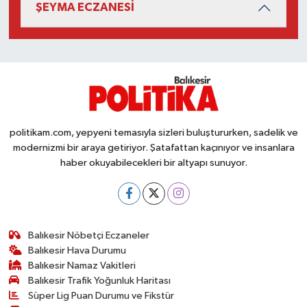
ŞEYMA ECZANESİ
Susurluk
TARİHTE BUGÜN
TEKNOLOJİ
Trend
politikam.com, yepyeni temasıyla sizleri buluştururken, sadelik ve
modernizmi bir araya getiriyor. Şatafattan kaçınıyor ve insanlara
TÜRKİYE
haber okuyabilecekleri bir altyapı sunuyor.
VİZYONDAKİLER
YAŞAM
Balıkesir Nöbetçi Eczaneler
Balıkesir Hava Durumu
Balıkesir Namaz Vakitleri
Balıkesir Trafik Yoğunluk Haritası
Süper Lig Puan Durumu ve Fikstür