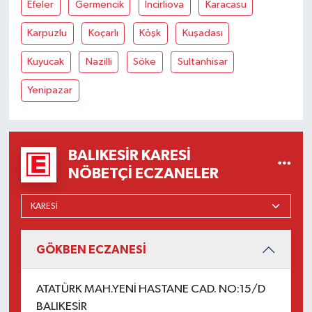
Efeler
Germencik
İncirliova
Karacasu
Susurluk
Karpuzlu
Koçarlı
Köşk
Kuşadası
TARİHTE BUGÜN
Kuyucak
Nazilli
Söke
Sultanhisar
TEKNOLOJİ
Yenipazar
Trend
BALIKESIR KARESI
TÜRKİYE
NÖBETÇI ECZANELER
VİZYONDAKİLER
YAŞAM
GÖKBEN ECZANESİ
ATATÜRK MAH.YENİ HASTANE CAD. NO:15/D
BALIKESİR