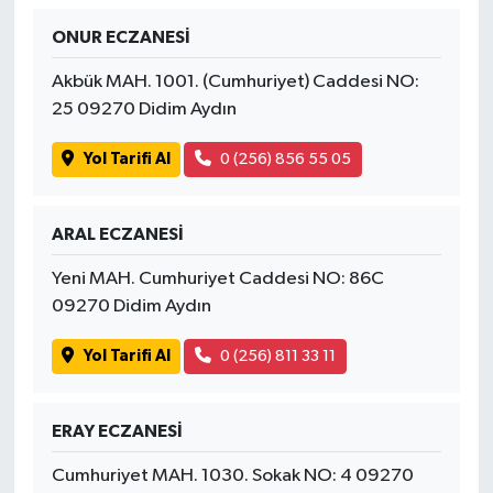
ONUR ECZANESİ
İvrindi
Akbük MAH. 1001. (Cumhuriyet) Caddesi NO:
KENT GÜNDEMİ
25 09270 Didim Aydın
Yol Tarifi Al
0 (256) 856 55 05
Kepsut
KÜLTÜR-SANAT
ARAL ECZANESİ
MAGAZİN
Yeni MAH. Cumhuriyet Caddesi NO: 86C
09270 Didim Aydın
MANŞET
Yol Tarifi Al
0 (256) 811 33 11
Manyas
ERAY ECZANESİ
OLAY
Cumhuriyet MAH. 1030. Sokak NO: 4 09270