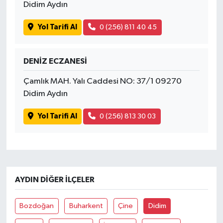
OTOMOTİV
Didim Aydın
Yol Tarifi Al
0 (256) 811 40 45
Resmi İlanlar
SAĞLIK
DENİZ ECZANESİ
Savaştepe
Çamlık MAH. Yalı Caddesi NO: 37/1 09270
Didim Aydın
SEYAHAT
Yol Tarifi Al
0 (256) 813 30 03
SİYASET
Sındırgı
AYDIN DIĞER İLÇELER
SPOR
SÜRMANŞET
Bozdoğan
Buharkent
Çine
Didim