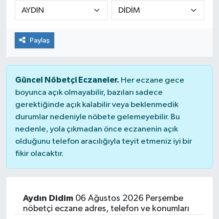
DÜNYA
Paylaş
Dursunbey
Edremit
Güncel Nöbetçi Eczaneler.
Her eczane gece
EĞİTİM
boyunca açık olmayabilir, bazıları sadece
gerektiğinde açık kalabilir veya beklenmedik
durumlar nedeniyle nöbete gelemeyebilir. Bu
EKONOMİ
nedenle, yola çıkmadan önce eczanenin açık
olduğunu telefon aracılığıyla teyit etmeniz iyi bir
Erdek
fikir olacaktır.
Gömeç
Gönen
Aydın Didim
06 Ağustos 2026 Perşembe
nöbetçi eczane adres, telefon ve konumları
Havran