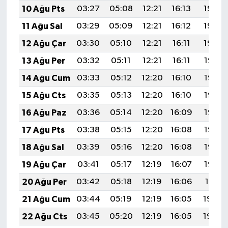
OTOMOTİV
10 Ağu Pts
03:27
05:08
12:21
16:13
19:25
11 Ağu Sal
03:29
05:09
12:21
16:12
19:23
Resmi İlanlar
12 Ağu Çar
03:30
05:10
12:21
16:11
19:22
SAĞLIK
13 Ağu Per
03:32
05:11
12:21
16:11
19:21
14 Ağu Cum
03:33
05:12
12:20
16:10
19:19
Savaştepe
15 Ağu Cts
03:35
05:13
12:20
16:10
19:18
SEYAHAT
16 Ağu Paz
03:36
05:14
12:20
16:09
19:16
17 Ağu Pts
03:38
05:15
12:20
16:08
19:15
SİYASET
18 Ağu Sal
03:39
05:16
12:20
16:08
19:14
Sındırgı
19 Ağu Çar
03:41
05:17
12:19
16:07
19:12
20 Ağu Per
03:42
05:18
12:19
16:06
19:11
SPOR
21 Ağu Cum
03:44
05:19
12:19
16:05
19:09
SÜRMANŞET
22 Ağu Cts
03:45
05:20
12:19
16:05
19:08