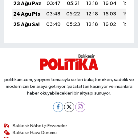
23 Ağu Paz
03:47
05:21
12:18
16:04
19:06
Susurluk
24 Ağu Pts
03:48
05:22
12:18
16:03
19:05
TARİHTE BUGÜN
25 Ağu Sal
03:49
05:23
12:18
16:02
19:03
TEKNOLOJİ
Trend
TÜRKİYE
politikam.com, yepyeni temasıyla sizleri buluştururken, sadelik ve
VİZYONDAKİLER
modernizmi bir araya getiriyor. Şatafattan kaçınıyor ve insanlara
haber okuyabilecekleri bir altyapı sunuyor.
YAŞAM
Balıkesir Nöbetçi Eczaneler
Balıkesir Hava Durumu