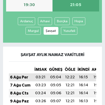
19:30
21:05
İvrindi
Ardanuç
Arhavi
Borçka
Hopa
KENT GÜNDEMİ
Murgul
Şavşat
Yusufeli
Kepsut
KÜLTÜR-SANAT
ŞAVŞAT AYLIK NAMAZ VAKITLERI
MAGAZİN
İMSAK
GÜNEŞ
ÖĞLE
İKINDI
AKŞA
MANŞET
6 Ağu Per
03:21
05:04
12:22
16:15
19:30
Manyas
7 Ağu Cum
03:23
05:05
12:21
16:14
19:28
8 Ağu Cts
03:24
05:06
12:21
16:14
19:27
OLAY
9 Ağu Paz
03:26
05:07
12:21
16:13
19:26