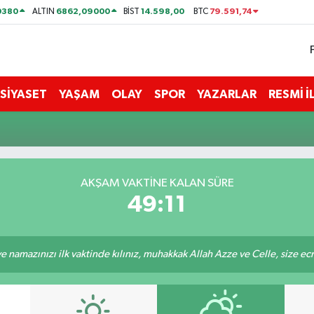
0380
6862,09000
14.598,00
79.591,74
ALTIN
BİST
BTC
SİYASET
YAŞAM
OLAY
SPOR
YAZARLAR
RESMİ 
AKŞAM VAKTİNE KALAN SÜRE
49:11
 namazınızı ilk vaktinde kılınız, muhakkak Allah Azze ve Celle, size ecrini