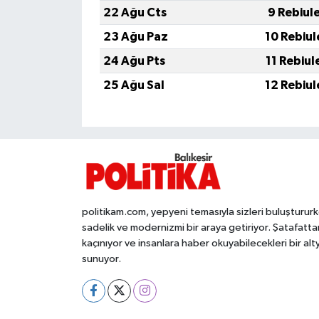
OTOMOTİV
22 Ağu Cts
9 Rebiul
23 Ağu Paz
10 Rebiul
Resmi İlanlar
24 Ağu Pts
11 Rebiul
SAĞLIK
25 Ağu Sal
12 Rebiul
Savaştepe
SEYAHAT
SİYASET
politikam.com, yepyeni temasıyla sizleri buluşturur
Sındırgı
sadelik ve modernizmi bir araya getiriyor. Şatafatta
kaçınıyor ve insanlara haber okuyabilecekleri bir alt
SPOR
sunuyor.
SÜRMANŞET