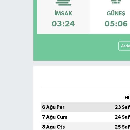
DÜNYA
İMSAK
GÜNEŞ
03:24
05:06
Dursunbey
Edremit
Ard
EĞİTİM
EKONOMİ
Erdek
Hİ
Gömeç
6 Ağu Per
23 Saf
Gönen
7 Ağu Cum
24 Saf
8 Ağu Cts
25 Saf
Havran