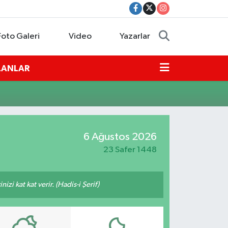
Foto Galeri
Video
Yazarlar
İLANLAR
6 Ağustos 2026
23 Safer 1448
zi kat kat verir. (Hadis-i Şerif)