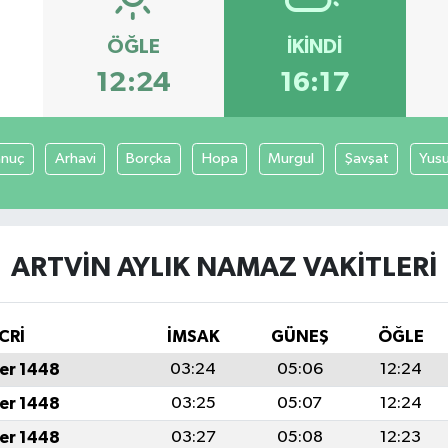
ÖĞLE
İKINDI
12:24
16:17
anuç
Arhavi
Borçka
Hopa
Murgul
Şavşat
Yusu
ARTVIN AYLIK NAMAZ VAKITLERI
CRİ
İMSAK
GÜNEŞ
ÖĞLE
er 1448
03:24
05:06
12:24
er 1448
03:25
05:07
12:24
er 1448
03:27
05:08
12:23