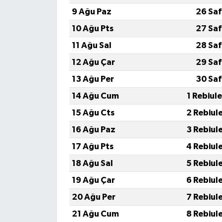
9 Ağu Paz
26 Saf
İvrindi
10 Ağu Pts
27 Saf
11 Ağu Sal
28 Saf
KENT GÜNDEMİ
12 Ağu Çar
29 Saf
Kepsut
13 Ağu Per
30 Saf
14 Ağu Cum
1 Rebiul
KÜLTÜR-SANAT
15 Ağu Cts
2 Rebiul
MAGAZİN
16 Ağu Paz
3 Rebiul
17 Ağu Pts
4 Rebiul
MANŞET
18 Ağu Sal
5 Rebiul
Manyas
19 Ağu Çar
6 Rebiul
20 Ağu Per
7 Rebiul
OLAY
21 Ağu Cum
8 Rebiul