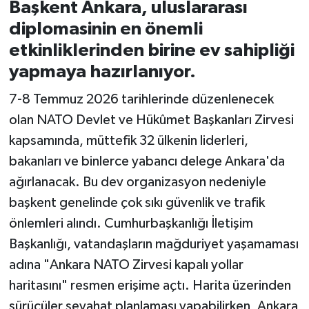
Başkent Ankara, uluslararası
diplomasinin en önemli
İvrindi
etkinliklerinden birine ev sahipliği
KENT GÜNDEMİ
yapmaya hazırlanıyor.
7-8 Temmuz 2026 tarihlerinde düzenlenecek
Kepsut
olan NATO Devlet ve Hükûmet Başkanları Zirvesi
KÜLTÜR-SANAT
kapsamında, müttefik 32 ülkenin liderleri,
bakanları ve binlerce yabancı delege Ankara'da
MAGAZİN
ağırlanacak. Bu dev organizasyon nedeniyle
başkent genelinde çok sıkı güvenlik ve trafik
MANŞET
önlemleri alındı. Cumhurbaşkanlığı İletişim
Başkanlığı, vatandaşların mağduriyet yaşamaması
Manyas
adına "Ankara NATO Zirvesi kapalı yollar
OLAY
haritasını" resmen erişime açtı. Harita üzerinden
sürücüler seyahat planlaması yapabilirken, Ankara