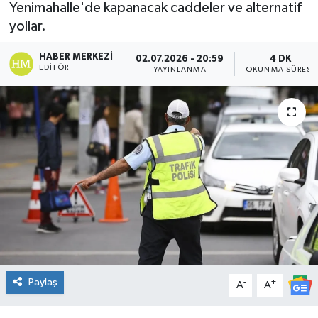
Yenimahalle'de kapanacak caddeler ve alternatif
DÜNYA
yollar.
HABER MERKEZI
02.07.2026 - 20:59
4 DK
Dursunbey
EDITÖR
YAYINLANMA
OKUNMA SÜRESI
Edremit
EĞİTİM
EKONOMİ
Erdek
Gömeç
Gönen
Paylaş
-
+
A
A
Havran