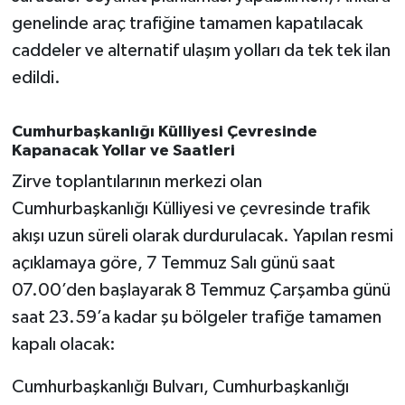
OTOMOTİV
genelinde araç trafiğine tamamen kapatılacak
caddeler ve alternatif ulaşım yolları da tek tek ilan
Resmi İlanlar
edildi.
SAĞLIK
Cumhurbaşkanlığı Külliyesi Çevresinde
Savaştepe
Kapanacak Yollar ve Saatleri
Zirve toplantılarının merkezi olan
SEYAHAT
Cumhurbaşkanlığı Külliyesi ve çevresinde trafik
akışı uzun süreli olarak durdurulacak. Yapılan resmi
SİYASET
açıklamaya göre, 7 Temmuz Salı günü saat
Sındırgı
07.00’den başlayarak 8 Temmuz Çarşamba günü
saat 23.59’a kadar şu bölgeler trafiğe tamamen
SPOR
kapalı olacak:
SÜRMANŞET
Cumhurbaşkanlığı Bulvarı, Cumhurbaşkanlığı