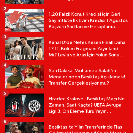
2
1.20 Faizli Konut Kredisi İçin Geri
Sayım! İşte İlk Evim Kredisi 1 Ağustos
Başvuru Şartları ve Hesaplama
Tablosu:
3
Kanal D’de Nefes Kesen Final! Daha
17 11. Bölüm Fragmanı Yayınlandı
Mı? Leyla ve Aras İçin Yolun Sonu
Mu?
4
Son Dakika! Mohamed Salah'ın
Menajerinden Beşiktaş Açıklaması!
Transfer Gerçekleşiyor mu?
5
Hradec Kralove - Beşiktaş Maçı Ne
Zaman, Saat Kaçta? UEFA Avrupa
Ligi 3. Ön Eleme Turu Yayın
Detayları!
6
Beşiktaş'ta Yılın Transferinde Flaş