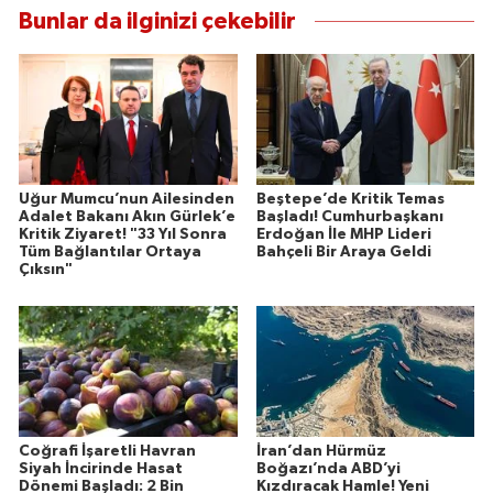
Bunlar da ilginizi çekebilir
Uğur Mumcu’nun Ailesinden
Beştepe’de Kritik Temas
Adalet Bakanı Akın Gürlek’e
Başladı! Cumhurbaşkanı
Kritik Ziyaret! "33 Yıl Sonra
Erdoğan İle MHP Lideri
Tüm Bağlantılar Ortaya
Bahçeli Bir Araya Geldi
Çıksın"
Coğrafi İşaretli Havran
İran’dan Hürmüz
Siyah İncirinde Hasat
Boğazı’nda ABD’yi
Dönemi Başladı: 2 Bin
Kızdıracak Hamle! Yeni