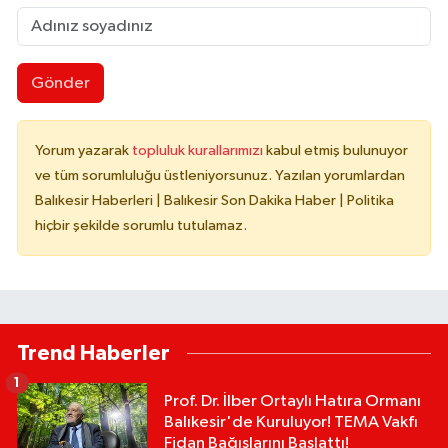
Gönder
Yorum yazarak
topluluk kurallarımızı
kabul etmiş bulunuyor
ve tüm sorumluluğu üstleniyorsunuz. Yazılan yorumlardan
Balıkesir Haberleri | Balıkesir Son Dakika Haber | Politika
hiçbir şekilde sorumlu tutulamaz.
Trend Haberler
1
Prof. Dr. İlber Ortaylı Hatıra Ormanı
Balıkesir'de Kuruluyor! TEMA Vakfı
Fidan Bağışlarını Başlattı!