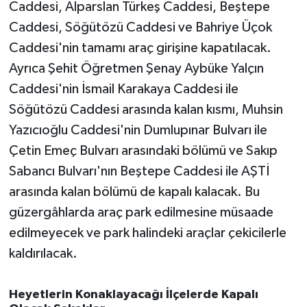
Caddesi, Alparslan Türkeş Caddesi, Beştepe
Susurluk
Caddesi, Söğütözü Caddesi ve Bahriye Üçok
TARİHTE BUGÜN
Caddesi'nin tamamı araç girişine kapatılacak.
Ayrıca Şehit Öğretmen Şenay Aybüke Yalçın
TEKNOLOJİ
Caddesi'nin İsmail Karakaya Caddesi ile
Söğütözü Caddesi arasında kalan kısmı, Muhsin
Trend
Yazıcıoğlu Caddesi'nin Dumlupınar Bulvarı ile
Çetin Emeç Bulvarı arasındaki bölümü ve Sakıp
TÜRKİYE
Sabancı Bulvarı'nın Beştepe Caddesi ile AŞTİ
VİZYONDAKİLER
arasında kalan bölümü de kapalı kalacak. Bu
güzergâhlarda araç park edilmesine müsaade
YAŞAM
edilmeyecek ve park halindeki araçlar çekicilerle
kaldırılacak.
Heyetlerin Konaklayacağı İlçelerde Kapalı