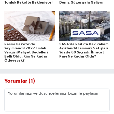
Tonluk Rekolte Bekleniyor!
Deniz Güzergahı Geliyor
Resmi Gazete’de
SASA’dan KAP’a Dev Rakam
Yayımlandı! 2027 Emlak
Açıklandı! Temmuz Satışları
Vergisi Maliyet Bedelleri
Yüzde 60 Sıçradı: İhracat
Belli Oldu: Kim Ne Kadar
Payı Ne Kadar Oldu?
Ödeyecek?
Yorumlar (1)