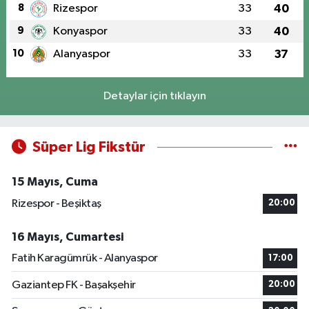
8
Rizespor
33
40
9
Konyaspor
33
40
10
Alanyaspor
33
37
Detaylar için tıklayın
Süper Lig Fikstür
15 Mayıs, Cuma
Rizespor - Beşiktaş
20:00
16 Mayıs, Cumartesi
Fatih Karagümrük - Alanyaspor
17:00
Gaziantep FK - Başakşehir
20:00