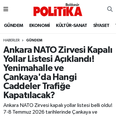
ASTROLOJİ
Balıkesir Nöbetçi Eczaneler
GÜNDEM
EKONOMİ
KÜLTÜR-SANAT
SİYASET
Ayvalık
Balıkesir Hava Durumu
HABERLER
GÜNDEM
Balya
Balıkesir Namaz Vakitleri
Ankara NATO Zirvesi Kapalı
Yollar Listesi Açıklandı!
Bandırma
Balıkesir Trafik Yoğunluk Haritası
Yenimahalle ve
Bigadiç
Süper Lig Puan Durumu ve Fikstür
Çankaya'da Hangi
Caddeler Trafiğe
BİYOGRAFİLER
Tüm Manşetler
Kapatılacak?
Burhaniye
Son Dakika Haberleri
Ankara NATO Zirvesi kapalı yollar listesi belli oldu!
7-8 Temmuz 2026 tarihlerinde Çankaya ve
ÇEVRE
Haber Arşivi