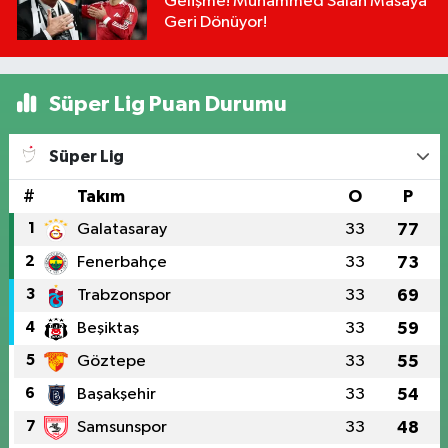
Gelişme! Muhammed Salah Masaya
Geri Dönüyor!
Süper Lig Puan Durumu
Süper Lig
#
Takım
O
P
1
Galatasaray
33
77
2
Fenerbahçe
33
73
3
Trabzonspor
33
69
4
Beşiktaş
33
59
5
Göztepe
33
55
6
Başakşehir
33
54
7
Samsunspor
33
48