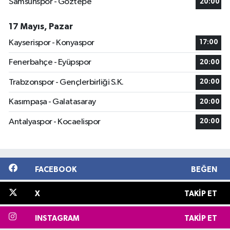
Samsunspor - Göztepe
20:00
17 Mayıs, Pazar
Kayserispor - Konyaspor
17:00
Fenerbahçe - Eyüpspor
20:00
Trabzonspor - Gençlerbirliği S.K.
20:00
Kasımpaşa - Galatasaray
20:00
Antalyaspor - Kocaelispor
20:00
FACEBOOK
BEĞEN
X
TAKIP ET
INSTAGRAM
TAKIP ET