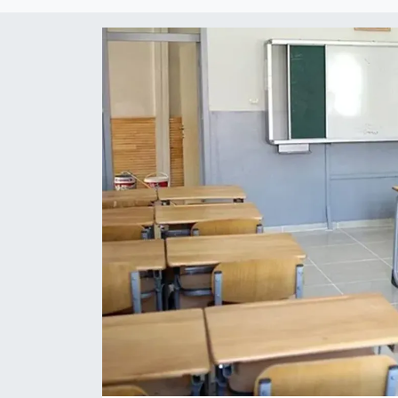
DÜNYA
Dursunbey
Edremit
EĞİTİM
EKONOMİ
Erdek
Gömeç
Gönen
Havran