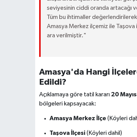
Susurluk
seviyesinin ciddi oranda artacağı v
Tüm bu ihtimaller değerlendirilere
TARİHTE BUGÜN
Amasya Merkez ilçemiz ile Taşova i
ara verilmiştir."
TEKNOLOJİ
Trend
TÜRKİYE
Amasya'da Hangi İlçelerd
Edildi?
VİZYONDAKİLER
Açıklamaya göre tatil kararı
20 Mayı
YAŞAM
bölgeleri kapsayacak:
Amasya Merkez İlçe
(Köyleri dah
Taşova İlçesi
(Köyleri dahil)