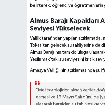
OTOMOTİV
belirterek, öğrenci ve öğretmenlerin güv
Resmi İlanlar
Almus Barajı Kapakları Aç
SAĞLIK
Seviyesi Yükselecek
Savaştepe
Valilik tarafından yapılan açıklamada, m
Tokat'tan gelecek su tahliyesine de dik
SEYAHAT
Almus Barajı'nın tam doluluğa ulaşara
Yeşilırmak'taki su seviyesini kritik sev
SİYASET
Amasya Valiliği'nin açıklamasında şu if
Sındırgı
SPOR
"Meteorolojiden alınan veriler do
etmesi ve 19 Mayıs Salı günü de (y
SÜRMANŞET
ulaşarak barajdan su tahliyesi gerç