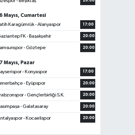
izespor - Beşiktaş
20:00
6 Mayıs, Cumartesi
atih Karagümrük - Alanyaspor
17:00
aziantep FK - Başakşehir
20:00
amsunspor - Göztepe
20:00
7 Mayıs, Pazar
ayserispor - Konyaspor
17:00
enerbahçe - Eyüpspor
20:00
rabzonspor - Gençlerbirliği S.K.
20:00
asımpaşa - Galatasaray
20:00
ntalyaspor - Kocaelispor
20:00