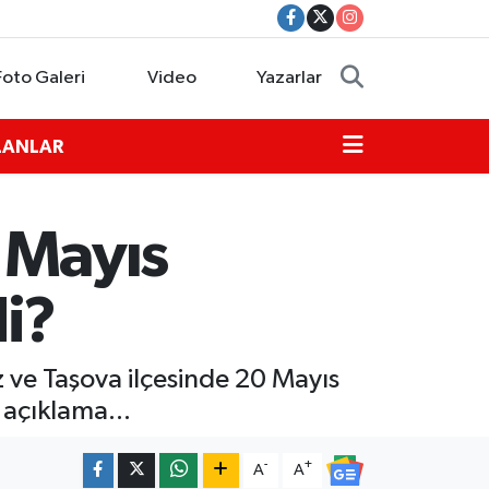
Foto Galeri
Video
Yazarlar
İLANLAR
 Mayıs
i?
z ve Taşova ilçesinde 20 Mayıs
 açıklama...
-
+
A
A