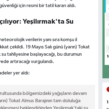
enliği için resmi bir tatil kararı aldı.
ılıyor: Yeşilırmak'ta Su
eteorolojik verilerin yanı sıra komşu il
kat çekildi. 19 Mayıs Salı günü (yarın) Tokat
k su tahliyesine başlayacağı, bu durumun
1
iyede artıracağı vurgulandı.
adeler yer aldı:
ğrultusunda bölgemizdeki yağışların devam
arın) Tokat Almus Barajının tam doluluğa
1
ekleşmesi beklendiğinden Yeşilırmak'taki su