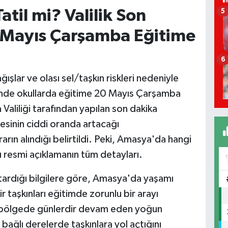
til mi? Valilik Son
5
 Mayıs Çarşamba Eğitime
6
şlar ve olası sel/taşkın riskleri nedeniyle
inde okullarda eğitime 20 Mayıs Çarşamba
Valiliği tarafından yapılan son dakika
yesinin ciddi oranda artacağı
ın alındığı belirtildi. Peki, Amasya'da hangi
ığı resmi açıklamanın tüm detayları.
ardığı bilgilere göre, Amasya'da yaşamı
r taşkınları eğitimde zorunlu bir arayı
, bölgede günlerdir devam eden yoğun
bağlı derelerde taşkınlara yol açtığını