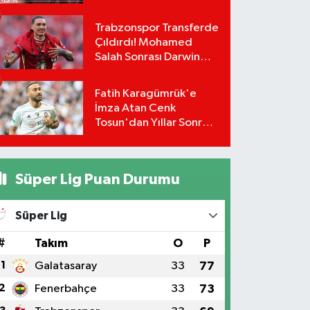
Trabzonspor Transferde
Çıldırdı! Mohamed
Salah Sonrası Darwin
Nunez Bombası:
Masadaki Rakam Dudak
Fatih Karagümrük'e
Uçuklattı!
İmza Atan Cenk
Tosun'dan Yıllar Sonra
Gelen Beşiktaş İtirafı!
Süper Lig Puan Durumu
Süper Lig
#
Takım
O
P
1
Galatasaray
33
77
2
Fenerbahçe
33
73