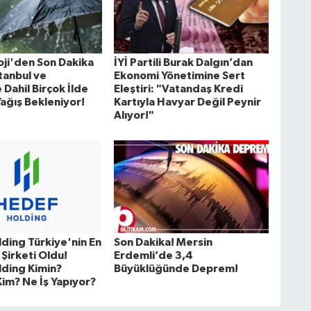
ji'den Son Dakika
İYİ Partili Burak Dalgın’dan
stanbul ve
Ekonomi Yönetimine Sert
Dahil Birçok İlde
Eleştiri: "Vatandaş Kredi
ağış Bekleniyor!
Kartıyla Havyar Değil Peynir
Alıyor!"
ding Türkiye'nin En
Son Dakika! Mersin
 Şirketi Oldu!
Erdemli’de 3,4
ding Kimin?
Büyüklüğünde Deprem!
Kim? Ne İş Yapıyor?