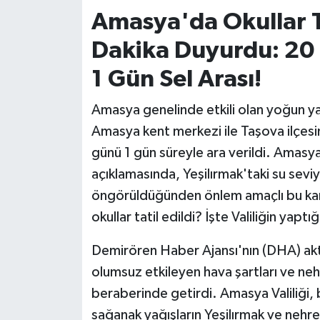
Amasya'da Okullar Ta
İvrindi
Dakika Duyurdu: 20
KENT GÜNDEMİ
1 Gün Sel Arası!
Kepsut
Amasya genelinde etkili olan yoğun yağı
Amasya kent merkezi ile Taşova ilçes
KÜLTÜR-SANAT
günü 1 gün süreyle ara verildi. Amasya 
açıklamasında, Yeşilırmak'taki su sevi
MAGAZİN
öngörüldüğünden önlem amaçlı bu karar
MANŞET
okullar tatil edildi? İşte Valiliğin yapt
Demirören Haber Ajansı'nın (DHA) akt
Manyas
olumsuz etkileyen hava şartları ve nehi
OLAY
beraberinde getirdi. Amasya Valiliği
sağanak yağışların Yeşilırmak ve nehre 