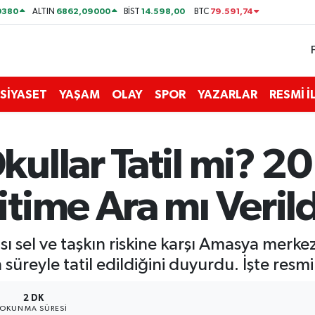
0380
6862,09000
14.598,00
79.591,74
ALTIN
BİST
BTC
SİYASET
YAŞAM
OLAY
SPOR
YAZARLAR
RESMİ 
ullar Tatil mi? 20
time Ara mı Verild
sı sel ve taşkın riskine karşı Amasya merke
üreyle tatil edildiğini duyurdu. İşte resmi
2 DK
OKUNMA SÜRESI