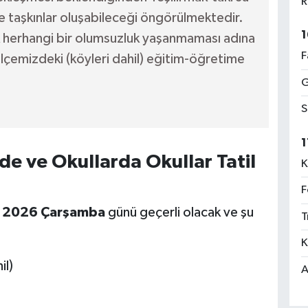
R
e taşkınlar oluşabileceği öngörülmektedir.
1
k herhangi bir olumsuzluk yaşanmaması adına
F
lçemizdeki (köyleri dahil) eğitim-öğretime
G
S
1
e ve Okullarda Okullar Tatil
K
F
s 2026 Çarşamba
günü geçerli olacak ve şu
T
K
il)
A