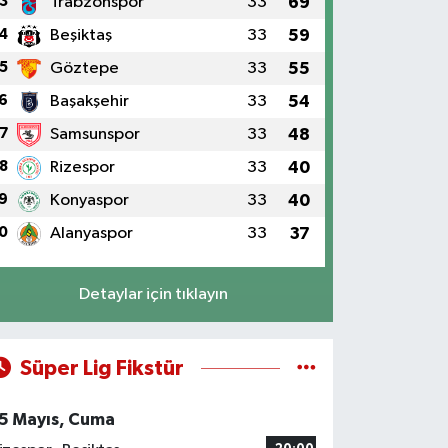
3
Trabzonspor
33
69
4
Beşiktaş
33
59
5
Göztepe
33
55
6
Başakşehir
33
54
7
Samsunspor
33
48
8
Rizespor
33
40
9
Konyaspor
33
40
0
Alanyaspor
33
37
Detaylar için tıklayın
Süper Lig Fikstür
5 Mayıs, Cuma