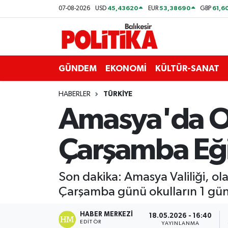
45,43620
53,38690
61,6
07-08-2026
USD
EUR
GBP
ASTROLOJİ
Balıkesir Nöbetçi Eczaneler
Ayvalık
Balıkesir Hava Durumu
GÜNDEM
EKONOMİ
KÜLTÜR-SANAT
Balya
Balıkesir Namaz Vakitleri
HABERLER
TÜRKİYE
Amasya'da Ok
Bandırma
Balıkesir Trafik Yoğunluk Haritası
Çarşamba Eği
Bigadiç
Süper Lig Puan Durumu ve Fikstür
BİYOGRAFİLER
Tüm Manşetler
Son dakika: Amasya Valiliği, ola
Çarşamba günü okulların 1 gün s
Burhaniye
Son Dakika Haberleri
HABER MERKEZI
18.05.2026 - 16:40
ÇEVRE
Haber Arşivi
EDITÖR
YAYINLANMA