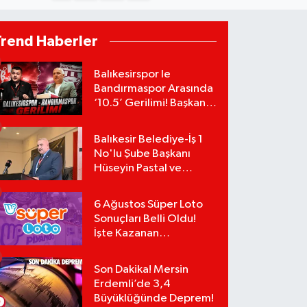
Trend Haberler
Balıkesirspor le
Bandırmaspor Arasında
‘10.5’ Gerilimi! Başkan
Mert Alper Acar’dan
Murat Karakoyun'a Sert
Balıkesir Belediye-İş 1
Tepki!
No'lu Şube Başkanı
Hüseyin Pastal ve
Yönetimi İstifa Ederek
ÇAĞDAŞ-SEN'e Geçti
6 Ağustos Süper Loto
Sonuçları Belli Oldu!
İşte Kazanan
Numaralar:
Son Dakika! Mersin
Erdemli’de 3,4
Büyüklüğünde Deprem!