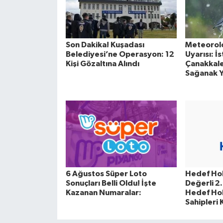
Son Dakika! Kuşadası
Meteorolo
Belediyesi’ne Operasyon: 12
Uyarısı: İ
Kişi Gözaltına Alındı
Çanakkale 
Sağanak Y
6 Ağustos Süper Loto
Hedef Hol
Sonuçları Belli Oldu! İşte
Değerli 2.
Kazanan Numaralar:
Hedef Hol
Sahipleri 