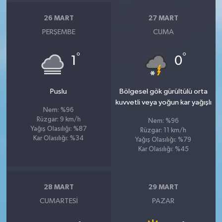
Susurluk
26 MART
27 MART
PERŞEMBE
CUMA
TARİHTE BUGÜN
°
°
1
0
TEKNOLOJİ
Trend
Puslu
Bölgesel gök gürültülü orta
kuvvetli veya yoğun kar yağışlı
TÜRKİYE
Nem: %96
Rüzgar: 9 km/h
Nem: %96
Yağış Olasılığı: %87
Rüzgar: 11 km/h
VİZYONDAKİLER
Kar Olasılığı: %34
Yağış Olasılığı: %79
Kar Olasılığı: %45
YAŞAM
28 MART
29 MART
CUMARTESI
PAZAR