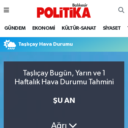
ASTROLOJİ
Balıkesir Nöbetçi Eczaneler
GÜNDEM
EKONOMİ
KÜLTÜR-SANAT
SİYASET
Ayvalık
Balıkesir Hava Durumu
Taşlıçay Hava Durumu
Balya
Balıkesir Namaz Vakitleri
Bandırma
Balıkesir Trafik Yoğunluk Haritası
Taşlıçay Bugün, Yarın ve 1
Bigadiç
Süper Lig Puan Durumu ve Fikstür
Haftalık Hava Durumu Tahmini
BİYOGRAFİLER
Tüm Manşetler
ŞU AN
Burhaniye
Son Dakika Haberleri
ÇEVRE
Haber Arşivi
Ağrı