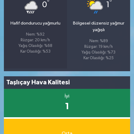
°
°
0
1
Hafif dondurucu yağmurlu
Bölgesel düzensiz yağmur
yağışlı
Nem: %92
Rüzgar: 20 km/h
Nem: %89
Yağış Olasılığı: %68
Rüzgar: 19 km/h
Kar Olasılığı: %53
Yağış Olasılığı: %73
Kar Olasılığı: %25
Taşlıçay Hava Kalitesi
İyi
1
Orta