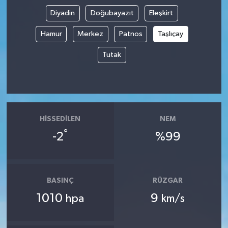
Diyadin
Doğubayazıt
Eleşkirt
İvrindi
Hamur
Merkez
Patnos
Taşlıçay
KENT GÜNDEMİ
Tutak
Kepsut
KÜLTÜR-SANAT
HISSEDILEN
NEM
MAGAZİN
°
-2
%99
MANŞET
Manyas
BASINÇ
RÜZGAR
1010
9
hpa
km/s
OLAY