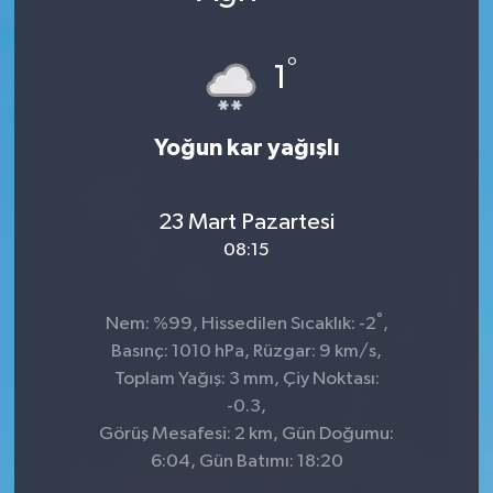
DÜNYA
°
1
Dursunbey
Yoğun kar yağışlı
Edremit
EĞİTİM
23 Mart Pazartesi
08:15
EKONOMİ
Erdek
°
Nem: %99, Hissedilen Sıcaklık: -2
,
Basınç: 1010 hPa, Rüzgar: 9 km/s,
Gömeç
Toplam Yağış: 3 mm, Çiy Noktası:
-0.3,
Gönen
Görüş Mesafesi: 2 km, Gün Doğumu:
6:04, Gün Batımı: 18:20
Havran