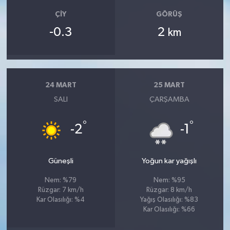
OTOMOTİV
ÇIY
GÖRÜŞ
Resmi İlanlar
-0.3
2
km
SAĞLIK
Savaştepe
24 MART
25 MART
SALI
ÇARŞAMBA
SEYAHAT
°
°
-2
-1
SİYASET
Sındırgı
Güneşli
Yoğun kar yağışlı
Nem: %79
Nem: %95
SPOR
Rüzgar: 7 km/h
Rüzgar: 8 km/h
Kar Olasılığı: %4
Yağış Olasılığı: %83
Kar Olasılığı: %66
SÜRMANŞET