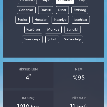
Başmakçı
Bayat
Bolvadin
Çay
Çobanlar
Dazkırı
Dinar
Emirdağ
İvrindi
Evciler
Hocalar
İhsaniye
İscehisar
KENT GÜNDEMİ
Kızılören
Merkez
Sandıklı
Kepsut
Sinanpaşa
Şuhut
Sultandağı
KÜLTÜR-SANAT
MAGAZİN
HISSEDILEN
NEM
MANŞET
°
4
%95
Manyas
OLAY
BASINÇ
RÜZGAR
1010
11
hpa
km/s