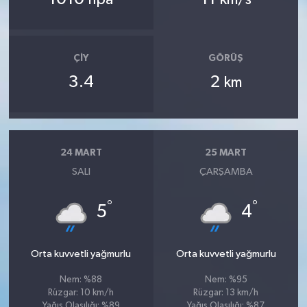
OTOMOTİV
Resmi İlanlar
ÇIY
GÖRÜŞ
SAĞLIK
3.4
2
km
Savaştepe
SEYAHAT
24 MART
25 MART
SALI
ÇARŞAMBA
SİYASET
°
°
5
4
Sındırgı
SPOR
Orta kuvvetli yağmurlu
Orta kuvvetli yağmurlu
Nem: %88
Nem: %95
SÜRMANŞET
Rüzgar: 10 km/h
Rüzgar: 13 km/h
Yağış Olasılığı: %89
Yağış Olasılığı: %87