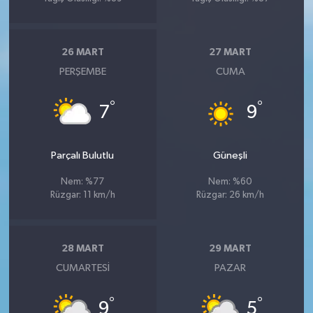
Susurluk
TARİHTE BUGÜN
26 MART
27 MART
PERŞEMBE
CUMA
TEKNOLOJİ
°
°
7
9
Trend
TÜRKİYE
Parçalı Bulutlu
Güneşli
Nem: %77
Nem: %60
VİZYONDAKİLER
Rüzgar: 11 km/h
Rüzgar: 26 km/h
YAŞAM
28 MART
29 MART
CUMARTESI
PAZAR
°
°
9
5