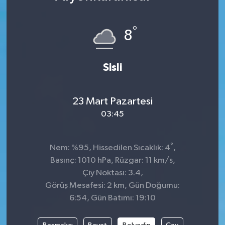
DÜNYA
°
8
Dursunbey
Sisli
Edremit
EĞİTİM
23 Mart Pazartesi
03:45
EKONOMİ
Erdek
°
Nem: %95, Hissedilen Sıcaklık: 4
,
Basınç: 1010 hPa, Rüzgar: 11 km/s,
Gömeç
Çiy Noktası: 3.4,
Görüş Mesafesi: 2 km, Gün Doğumu:
Gönen
6:54, Gün Batımı: 19:10
Havran