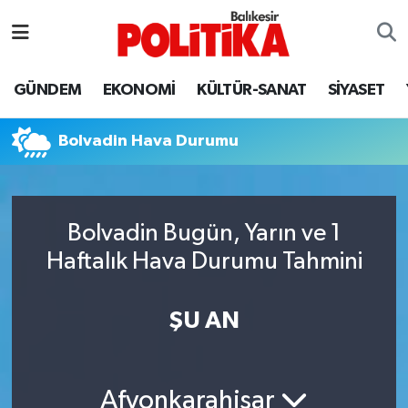
ASTROLOJİ
Balıkesir Nöbetçi Eczaneler
GÜNDEM
EKONOMİ
KÜLTÜR-SANAT
SİYASET
Ayvalık
Balıkesir Hava Durumu
Bolvadin Hava Durumu
Balya
Balıkesir Namaz Vakitleri
Bandırma
Balıkesir Trafik Yoğunluk Haritası
Bolvadin Bugün, Yarın ve 1
Bigadiç
Süper Lig Puan Durumu ve Fikstür
Haftalık Hava Durumu Tahmini
BİYOGRAFİLER
Tüm Manşetler
ŞU AN
Burhaniye
Son Dakika Haberleri
ÇEVRE
Haber Arşivi
Afyonkarahisar