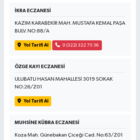
İKRA ECZANESİ
İvrindi
KAZIM KARABEKİR MAH. MUSTAFA KEMAL PAŞA
KENT GÜNDEMİ
BULV. NO:88/A
Yol Tarifi Al
0 (322) 322 75 36
Kepsut
KÜLTÜR-SANAT
ÖZGE KAYI ECZANESİ
MAGAZİN
ULUBATLI HASAN MAHALLESİ 3019 SOKAK
NO:26/Z01
MANŞET
Yol Tarifi Al
Manyas
MUHSİNE KÜBRA ECZANESİ
OLAY
Koza Mah. Günebakan Çiceği Cad. No:63/Z01