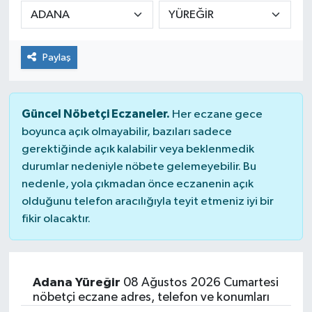
DÜNYA
Paylaş
Dursunbey
Edremit
Güncel Nöbetçi Eczaneler.
Her eczane gece
EĞİTİM
boyunca açık olmayabilir, bazıları sadece
gerektiğinde açık kalabilir veya beklenmedik
durumlar nedeniyle nöbete gelemeyebilir. Bu
EKONOMİ
nedenle, yola çıkmadan önce eczanenin açık
olduğunu telefon aracılığıyla teyit etmeniz iyi bir
Erdek
fikir olacaktır.
Gömeç
Gönen
Adana Yüreğir
08 Ağustos 2026 Cumartesi
nöbetçi eczane adres, telefon ve konumları
Havran