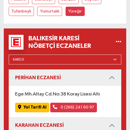
Susurluk
Tufanbeyli
Yumurtalık
Yüreğir
TARİHTE BUGÜN
TEKNOLOJİ
BALIKESIR KARESI
NÖBETÇI ECZANELER
Trend
TÜRKİYE
PERİHAN ECZANESİ
VİZYONDAKİLER
YAŞAM
Ege Mh.Altay Cd.No:38 Koray Lisesi Altı
Yol Tarifi Al
0 (266) 241 60 97
KARAHAN ECZANESİ