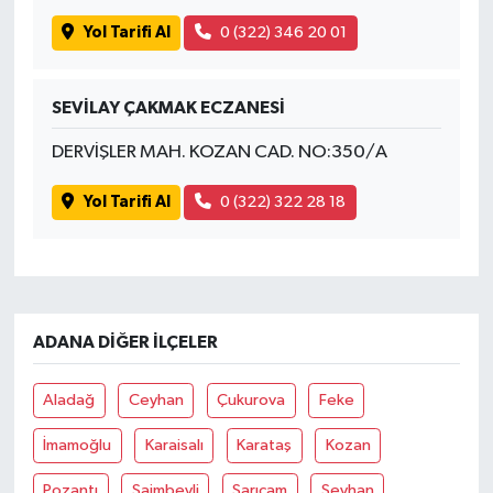
OTOMOTİV
Yol Tarifi Al
0 (322) 346 20 01
Resmi İlanlar
SEVİLAY ÇAKMAK ECZANESİ
SAĞLIK
DERVİŞLER MAH. KOZAN CAD. NO:350/A
Savaştepe
Yol Tarifi Al
0 (322) 322 28 18
SEYAHAT
SİYASET
ADANA DIĞER İLÇELER
Sındırgı
SPOR
Aladağ
Ceyhan
Çukurova
Feke
İmamoğlu
Karaisalı
Karataş
Kozan
SÜRMANŞET
Pozantı
Saimbeyli
Sarıçam
Seyhan