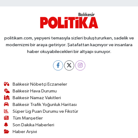
Susurluk
TARİHTE BUGÜN
TEKNOLOJİ
politikam.com, yepyeni temasıyla sizleri buluştururken, sadelik ve
modernizmi bir araya getiriyor. Şatafattan kaçınıyor ve insanlara
haber okuyabilecekleri bir altyapı sunuyor.
Trend
TÜRKİYE
VİZYONDAKİLER
Balıkesir Nöbetçi Eczaneler
Balıkesir Hava Durumu
Balıkesir Namaz Vakitleri
YAŞAM
Balıkesir Trafik Yoğunluk Haritası
Süper Lig Puan Durumu ve Fikstür
Tüm Manşetler
Son Dakika Haberleri
Haber Arşivi