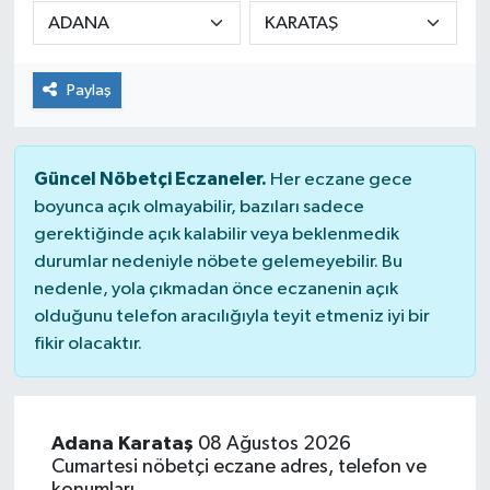
DÜNYA
Paylaş
Dursunbey
Edremit
Güncel Nöbetçi Eczaneler.
Her eczane gece
EĞİTİM
boyunca açık olmayabilir, bazıları sadece
gerektiğinde açık kalabilir veya beklenmedik
durumlar nedeniyle nöbete gelemeyebilir. Bu
EKONOMİ
nedenle, yola çıkmadan önce eczanenin açık
olduğunu telefon aracılığıyla teyit etmeniz iyi bir
Erdek
fikir olacaktır.
Gömeç
Gönen
Adana Karataş
08 Ağustos 2026
Cumartesi nöbetçi eczane adres, telefon ve
Havran
konumları