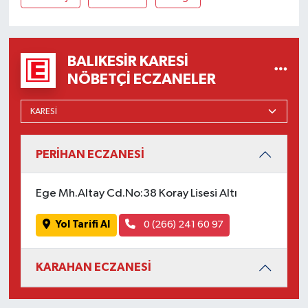
OTOMOTİV
Resmi İlanlar
BALIKESIR KARESI
SAĞLIK
NÖBETÇI ECZANELER
Savaştepe
SEYAHAT
PERİHAN ECZANESİ
SİYASET
Ege Mh.Altay Cd.No:38 Koray Lisesi Altı
Sındırgı
Yol Tarifi Al
0 (266) 241 60 97
SPOR
KARAHAN ECZANESİ
SÜRMANŞET