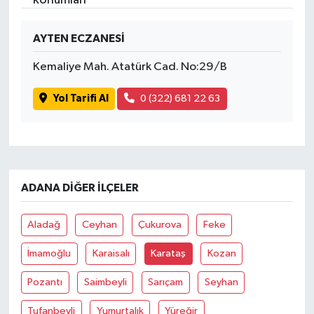
İvrindi
AYTEN ECZANESİ
Kemaliye Mah. Atatürk Cad. No:29/B
KENT GÜNDEMİ
Yol Tarifi Al
0 (322) 681 22 63
Kepsut
KÜLTÜR-SANAT
MAGAZİN
ADANA DIĞER İLÇELER
MANŞET
Aladağ
Ceyhan
Çukurova
Feke
Manyas
İmamoğlu
Karaisalı
Karataş
Kozan
OLAY
Pozantı
Saimbeyli
Sarıçam
Seyhan
Tufanbeyli
Yumurtalık
Yüreğir