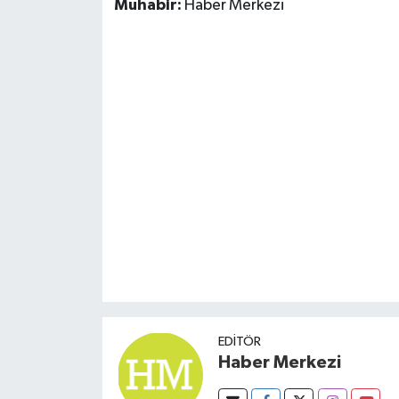
Muhabir:
Haber Merkezi
Susurluk
TARİHTE BUGÜN
TEKNOLOJİ
Trend
TÜRKİYE
VİZYONDAKİLER
YAŞAM
EDITÖR
Haber Merkezi