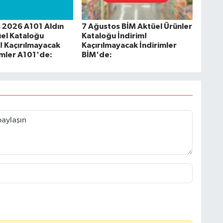
 2026 A101 Aldın
7 Ağustos BİM Aktüel Ürünler
üel Kataloğu
Kataloğu İndirim!
! Kaçırılmayacak
Kaçırılmayacak İndirimler
imler A101'de:
BİM'de: