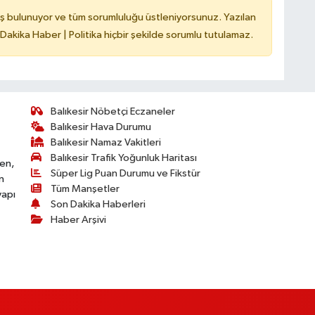
ş bulunuyor ve tüm sorumluluğu üstleniyorsunuz. Yazılan
 Dakika Haber | Politika hiçbir şekilde sorumlu tutulamaz.
Balıkesir Nöbetçi Eczaneler
Balıkesir Hava Durumu
Balıkesir Namaz Vakitleri
Balıkesir Trafik Yoğunluk Haritası
ken,
Süper Lig Puan Durumu ve Fikstür
n
Tüm Manşetler
yapı
Son Dakika Haberleri
Haber Arşivi