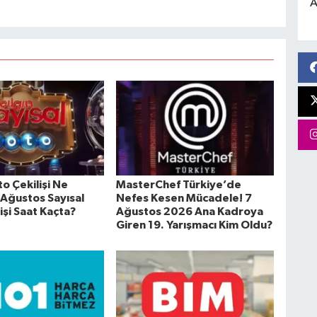
A
to Çekilişi Ne
MasterChef Türkiye’de
Ağustos Sayısal
Nefes Kesen Mücadele! 7
işi Saat Kaçta?
Ağustos 2026 Ana Kadroya
Giren 19. Yarışmacı Kim Oldu?