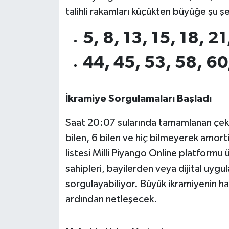
OTOMOTİV
talihli rakamları küçükten büyüğe şu şe
Resmi İlanlar
5, 8, 13, 15, 18, 2
SAĞLIK
44, 45, 53, 58, 60
Savaştepe
İkramiye Sorgulamaları Başladı
SEYAHAT
Saat 20:07 sularında tamamlanan çekili
SİYASET
bilen, 6 bilen ve hiç bilmeyerek amort
listesi Milli Piyango Online platformu 
Sındırgı
sahipleri, bayilerden veya dijital uygu
sorgulayabiliyor. Büyük ikramiyenin han
SPOR
ardından netleşecek.
SÜRMANŞET