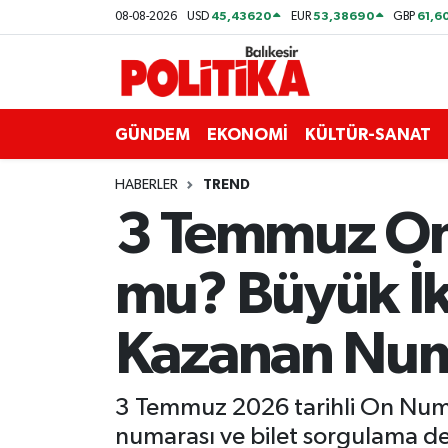
45,43620
53,38690
61,6
08-08-2026
USD
EUR
GBP
ASTROLOJİ
Balıkesir Nöbetçi Eczaneler
Ayvalık
Balıkesir Hava Durumu
GÜNDEM
EKONOMİ
KÜLTÜR-SANAT
Balya
Balıkesir Namaz Vakitleri
HABERLER
TREND
3 Temmuz On 
Bandırma
Balıkesir Trafik Yoğunluk Haritası
mu? Büyük İk
Bigadiç
Süper Lig Puan Durumu ve Fikstür
BİYOGRAFİLER
Tüm Manşetler
Kazanan Num
Burhaniye
Son Dakika Haberleri
3 Temmuz 2026 tarihli On Numar
ÇEVRE
Haber Arşivi
numarası ve bilet sorgulama de