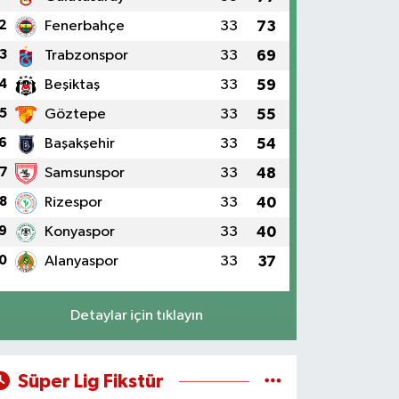
2
Fenerbahçe
33
73
3
Trabzonspor
33
69
4
Beşiktaş
33
59
5
Göztepe
33
55
6
Başakşehir
33
54
7
Samsunspor
33
48
8
Rizespor
33
40
9
Konyaspor
33
40
0
Alanyaspor
33
37
Detaylar için tıklayın
Süper Lig Fikstür