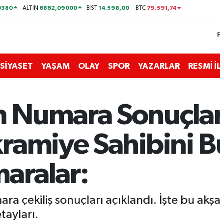
0380
6862,09000
14.598,00
79.591,74
ALTIN
BİST
BTC
SİYASET
YAŞAM
OLAY
SPOR
YAZARLAR
RESMİ 
Numara Sonuçları
ramiye Sahibini B
aralar:
a çekiliş sonuçları açıklandı. İşte bu akş
tayları.