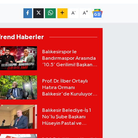
-
+
A
A
Trend Haberler
Balıkesirspor le
Bandırmaspor Arasında
‘10.5’ Gerilimi! Başkan
Mert Alper Acar’dan
Murat Karakoyun'a Sert
Prof. Dr. İlber Ortaylı
Tepki!
Hatıra Ormanı
Balıkesir'de Kuruluyor!
TEMA Vakfı Fidan
Bağışlarını Başlattı!
Balıkesir Belediye-İş 1
No'lu Şube Başkanı
Hüseyin Pastal ve
Yönetimi İstifa Ederek
ÇAĞDAŞ-SEN'e Geçti