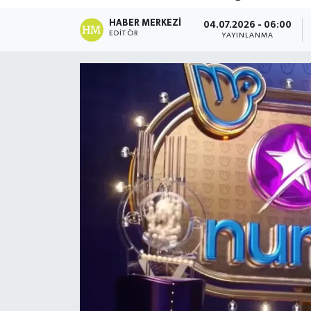
DÜNYA
HABER MERKEZI
04.07.2026 - 06:00
EDITÖR
YAYINLANMA
Dursunbey
Edremit
EĞİTİM
EKONOMİ
Erdek
Gömeç
Gönen
Havran