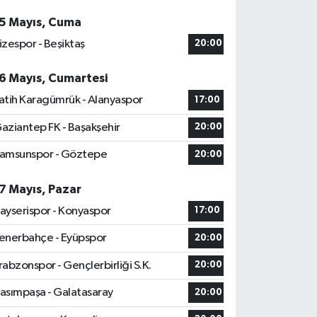
5 Mayıs, Cuma
izespor - Beşiktaş
20:00
6 Mayıs, Cumartesi
atih Karagümrük - Alanyaspor
17:00
aziantep FK - Başakşehir
20:00
amsunspor - Göztepe
20:00
7 Mayıs, Pazar
ayserispor - Konyaspor
17:00
enerbahçe - Eyüpspor
20:00
rabzonspor - Gençlerbirliği S.K.
20:00
asımpaşa - Galatasaray
20:00