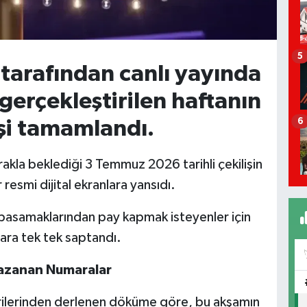
5
 tarafından canlı yayında
erçekleştirilen haftanın
6
işi tamamlandı.
akla beklediği 3 Temmuz 2026 tarihli çekilişin
resmi dijital ekranlara yansıdı.
e basamaklarından pay kapmak isteyenler için
ara tek tek saptandı.
azanan Numaralar
verilerinden derlenen döküme göre, bu akşamın