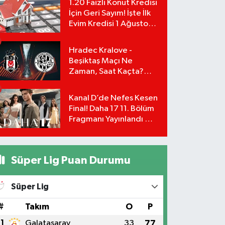
1.20 Faizli Konut Kredisi
İçin Geri Sayım! İşte İlk
Evim Kredisi 1 Ağustos
Başvuru Şartları ve
Hesaplama Tablosu:
Hradec Kralove -
Beşiktaş Maçı Ne
Zaman, Saat Kaçta?
UEFA Avrupa Ligi 3. Ön
Eleme Turu Yayın
Kanal D’de Nefes Kesen
Detayları!
Final! Daha 17 11. Bölüm
Fragmanı Yayınlandı Mı?
Leyla ve Aras İçin Yolun
Sonu Mu?
Süper Lig Puan Durumu
Süper Lig
#
Takım
O
P
1
Galatasaray
33
77