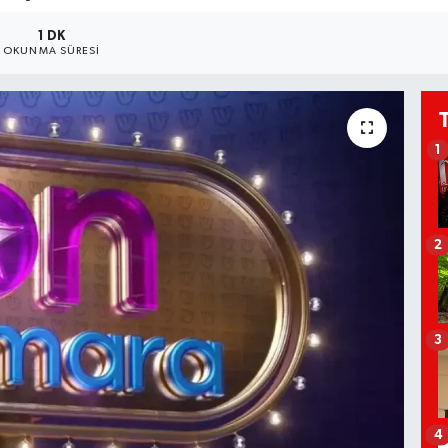
1 DK
OKUNMA SÜRESI
1
2
3
4