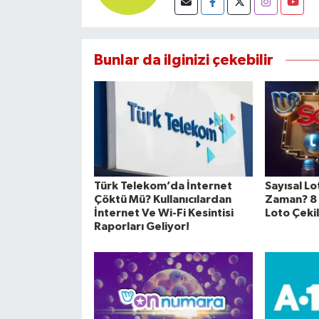
Bunlar da ilginizi çekebilir
Türk Telekom’da İnternet
Sayısal Lo
Çöktü Mü? Kullanıcılardan
Zaman? 8 
İnternet Ve Wi-Fi Kesintisi
Loto Çekil
Raporları Geliyor!