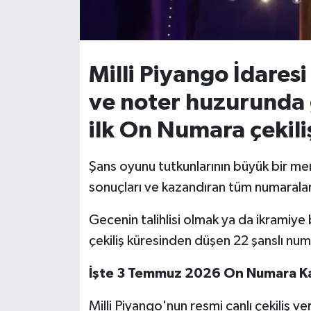
İvrindi
KENT GÜNDEMİ
Milli Piyango İdaresi
ve noter huzurunda g
Kepsut
ilk On Numara çekil
KÜLTÜR-SANAT
Şans oyunu tutkunlarının büyük bir mer
MAGAZİN
sonuçları ve kazandıran tüm numaralar 
MANŞET
Gecenin talihlisi olmak ya da ikramiy
çekiliş küresinden düşen 22 şanslı num
Manyas
İşte 3 Temmuz 2026 On Numara K
OLAY
Milli Piyango'nun resmi canlı çekiliş 