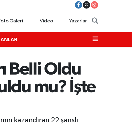
Foto Galeri
Video
Yazarlar
İLANLAR
 Belli Oldu
uldu mu? İşte
amın kazandıran 22 şanslı