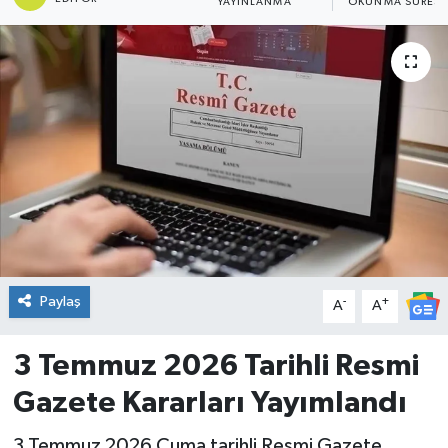
YAYINLANMA
OKUNMA SÜRESI
DÜNYA
Dursunbey
Edremit
EĞİTİM
EKONOMİ
Erdek
Paylaş
-
+
A
A
Gömeç
3 Temmuz 2026 Tarihli Resmi
Gönen
Gazete Kararları Yayımlandı
Havran
3 Temmuz 2026 Cuma tarihli Resmi Gazete,