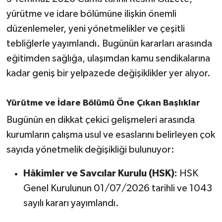
yürütme ve idare bölümüne ilişkin önemli
İvrindi
düzenlemeler, yeni yönetmelikler ve çeşitli
tebliğlerle yayımlandı. Bugünün kararları arasında
KENT GÜNDEMİ
eğitimden sağlığa, ulaşımdan kamu sendikalarına
kadar geniş bir yelpazede değişiklikler yer alıyor.
Kepsut
KÜLTÜR-SANAT
Yürütme ve İdare Bölümü Öne Çıkan Başlıklar
Bugünün en dikkat çekici gelişmeleri arasında
MAGAZİN
kurumların çalışma usul ve esaslarını belirleyen çok
sayıda yönetmelik değişikliği bulunuyor:
MANŞET
Hâkimler ve Savcılar Kurulu (HSK):
HSK
Manyas
Genel Kurulunun 01/07/2026 tarihli ve 1043
OLAY
sayılı kararı yayımlandı.