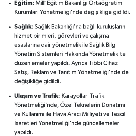
OTOMOTİV
Eğitim:
Millî Eğitim Bakanlığı Ortaöğretim
Kurumları Yönetmeliği'nde değişikliğe gidildi.
Resmi İlanlar
Sağlık:
Sağlık Bakanlığı'na bağlı kuruluşların
SAĞLIK
hizmet birimleri, görevleri ve çalışma
esaslarına dair yönetmelik ile Sağlık Bilgi
Savaştepe
Yönetim Sistemleri Hakkında Yönetmelik'te
düzenlemeler yapıldı. Ayrıca Tıbbi Cihaz
SEYAHAT
Satış, Reklam ve Tanıtım Yönetmeliği'nde de
SİYASET
değişikliğe gidildi.
Sındırgı
Ulaşım ve Trafik:
Karayolları Trafik
Yönetmeliği'nde, Özel Teknelerin Donatımı
SPOR
ve Kullanımı ile Hava Aracı Milliyeti ve Tescil
İşaretleri Yönetmeliği'nde güncellemeler
SÜRMANŞET
yapıldı.