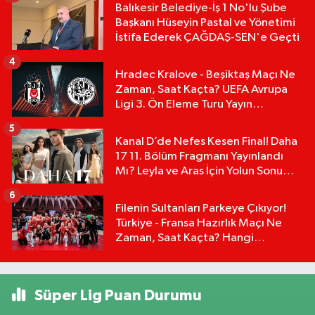
Balıkesir Belediye-İş 1 No'lu Şube
Başkanı Hüseyin Pastal ve Yönetimi
İstifa Ederek ÇAĞDAŞ-SEN'e Geçti
4
Hradec Kralove - Beşiktaş Maçı Ne
Zaman, Saat Kaçta? UEFA Avrupa
Ligi 3. Ön Eleme Turu Yayın
Detayları!
5
Kanal D’de Nefes Kesen Final! Daha
17 11. Bölüm Fragmanı Yayınlandı
Mı? Leyla ve Aras İçin Yolun Sonu
Mu?
6
Filenin Sultanları Parkeye Çıkıyor!
Türkiye - Fransa Hazırlık Maçı Ne
Zaman, Saat Kaçta? Hangi
Kanalda?
Süper Lig Puan Durumu