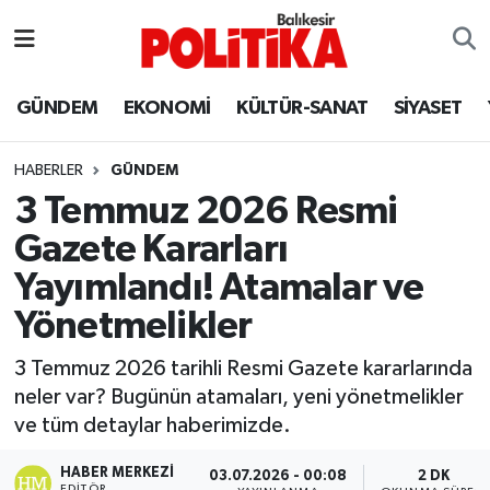
ASTROLOJİ
Balıkesir Nöbetçi Eczaneler
GÜNDEM
EKONOMİ
KÜLTÜR-SANAT
SİYASET
Ayvalık
Balıkesir Hava Durumu
HABERLER
GÜNDEM
Balya
Balıkesir Namaz Vakitleri
3 Temmuz 2026 Resmi
Gazete Kararları
Bandırma
Balıkesir Trafik Yoğunluk Haritası
Yayımlandı! Atamalar ve
Bigadiç
Süper Lig Puan Durumu ve Fikstür
Yönetmelikler
BİYOGRAFİLER
Tüm Manşetler
3 Temmuz 2026 tarihli Resmi Gazete kararlarında
neler var? Bugünün atamaları, yeni yönetmelikler
Burhaniye
Son Dakika Haberleri
ve tüm detaylar haberimizde.
ÇEVRE
Haber Arşivi
HABER MERKEZI
03.07.2026 - 00:08
2 DK
EDITÖR