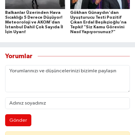
Balkanlar Üzerinden Hava
Gökhan Günaydın'dan
Sıcaklığı 5 Derece Düşüyor!
Uyuşturucu Testi Pozitif
Meteoroloji ve AKOM'dan
Çıkan Erdal Beşikçioğlu'na
İstanbul Dahil Çok Sayıda İl
Tepki! "Siz Kamu Görevini
İçin Uyarı!
Nasıl Yapıyorsunuz?"
Yorumlar
Gönder