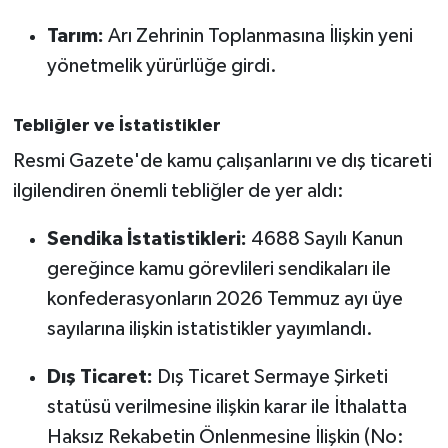
Susurluk
Tarım:
Arı Zehrinin Toplanmasına İlişkin yeni
yönetmelik yürürlüğe girdi.
TARİHTE BUGÜN
TEKNOLOJİ
Tebliğler ve İstatistikler
Resmi Gazete'de kamu çalışanlarını ve dış ticareti
Trend
ilgilendiren önemli tebliğler de yer aldı:
TÜRKİYE
Sendika İstatistikleri:
4688 Sayılı Kanun
gereğince kamu görevlileri sendikaları ile
VİZYONDAKİLER
konfederasyonların 2026 Temmuz ayı üye
YAŞAM
sayılarına ilişkin istatistikler yayımlandı.
Dış Ticaret:
Dış Ticaret Sermaye Şirketi
statüsü verilmesine ilişkin karar ile İthalatta
Haksız Rekabetin Önlenmesine İlişkin (No: