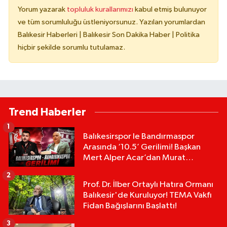
Yorum yazarak
topluluk kurallarımızı
kabul etmiş bulunuyor
ve tüm sorumluluğu üstleniyorsunuz. Yazılan yorumlardan
Balıkesir Haberleri | Balıkesir Son Dakika Haber | Politika
hiçbir şekilde sorumlu tutulamaz.
Trend Haberler
1
Balıkesirspor le Bandırmaspor
Arasında ‘10.5’ Gerilimi! Başkan
Mert Alper Acar’dan Murat
Karakoyun'a Sert Tepki!
2
Prof. Dr. İlber Ortaylı Hatıra Ormanı
Balıkesir'de Kuruluyor! TEMA Vakfı
Fidan Bağışlarını Başlattı!
3