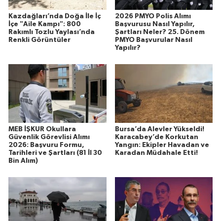
Kazdağları’nda Doğa İle İç
2026 PMYO Polis Alımı
İçe "Aile Kampı": 800
Başvurusu Nasıl Yapılır,
Rakımlı Tozlu Yaylası’nda
Şartları Neler? 25. Dönem
Renkli Görüntüler
PMYO Başvurular Nasıl
Yapılır?
MEB İŞKUR Okullara
Bursa’da Alevler Yükseldi!
Güvenlik Görevlisi Alımı
Karacabey’de Korkutan
2026: Başvuru Formu,
Yangın: Ekipler Havadan ve
Tarihleri ve Şartları (81 İl 30
Karadan Müdahale Etti!
Bin Alım)