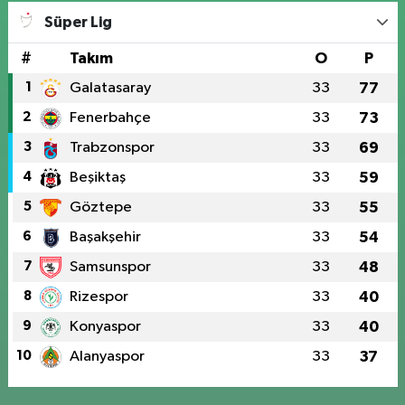
Süper Lig
#
Takım
O
P
1
Galatasaray
33
77
2
Fenerbahçe
33
73
3
Trabzonspor
33
69
4
Beşiktaş
33
59
5
Göztepe
33
55
6
Başakşehir
33
54
7
Samsunspor
33
48
8
Rizespor
33
40
9
Konyaspor
33
40
10
Alanyaspor
33
37