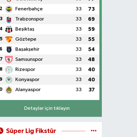
2
Fenerbahçe
33
73
3
Trabzonspor
33
69
4
Beşiktaş
33
59
5
Göztepe
33
55
6
Başakşehir
33
54
7
Samsunspor
33
48
8
Rizespor
33
40
9
Konyaspor
33
40
0
Alanyaspor
33
37
Detaylar için tıklayın
Süper Lig Fikstür