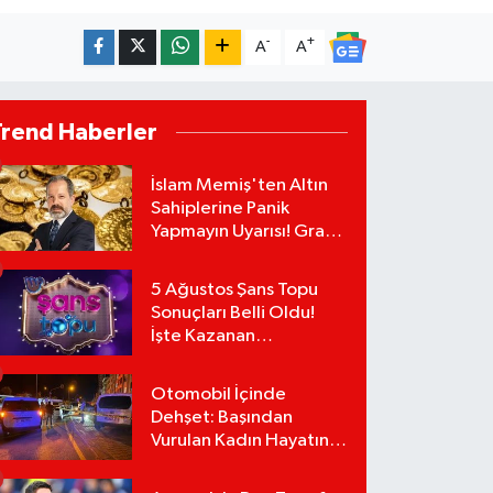
-
+
A
A
Trend Haberler
İslam Memiş'ten Altın
Sahiplerine Panik
Yapmayın Uyarısı! Gram
Altında Yeni Zirve
Geliyor!
5 Ağustos Şans Topu
Sonuçları Belli Oldu!
İşte Kazanan
Numaralar:
Otomobil İçinde
Dehşet: Başından
Vurulan Kadın Hayatını
Kaybetti, Bir Kişi Ağır
Yaralı