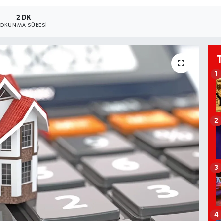
2 DK
OKUNMA SÜRESI
1
2
3
4