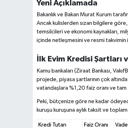
Yeni Açıklamada
OTOMOTİV
Bakanlık ve Bakan Murat Kurum tarafı
Resmi İlanlar
Ancak kulislerden sızan bilgilere göre,
SAĞLIK
temsilcileri ve ekonomi kaynakları, mi
içinde netleşmesini ve resmi takvimin i
Savaştepe
İlk Evim Kredisi Şartlar
SEYAHAT
Kamu bankaları (Ziraat Bankası, VakıfB
SİYASET
projede, piyasa şartlarının çok altı
vatandaşlara %1,20 faiz oranı ve tam 1
Sındırgı
Peki, bütçenize göre ne kadar ödeyece
SPOR
kuruşu kuruşuna aylık taksit ve topla
SÜRMANŞET
Kredi Tutarı
Faiz Oranı
Vade