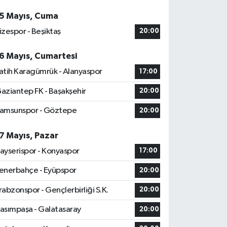
5 Mayıs, Cuma
izespor - Beşiktaş
20:00
6 Mayıs, Cumartesi
atih Karagümrük - Alanyaspor
17:00
aziantep FK - Başakşehir
20:00
amsunspor - Göztepe
20:00
7 Mayıs, Pazar
ayserispor - Konyaspor
17:00
enerbahçe - Eyüpspor
20:00
rabzonspor - Gençlerbirliği S.K.
20:00
asımpaşa - Galatasaray
20:00