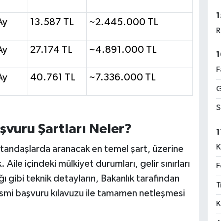
1
Ay
13.587 TL
~2.445.000 TL
R
Ay
27.174 TL
~4.891.000 TL
1
F
Ay
40.761 TL
~7.336.000 TL
G
S
şvuru Şartları Neler?
1
K
andaşlarda aranacak en temel şart, üzerine
Aile içindeki mülkiyet durumları, gelir sınırları
F
 gibi teknik detayların, Bakanlık tarafından
T
smi başvuru kılavuzu ile tamamen netleşmesi
K