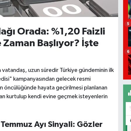
5
ağı Orada: %1,20 Faizli
e Zaman Başlıyor? İşte
6
a vatandaş, uzun süredir Türkiye gündeminin ilk
Kredisi" kampanyasından gelecek resmi
nın öncülüğünde hayata geçirilmesi planlanan
ardan kurtulup kendi evine geçmek isteyenlerin
Temmuz Ayı Sinyali: Gözler