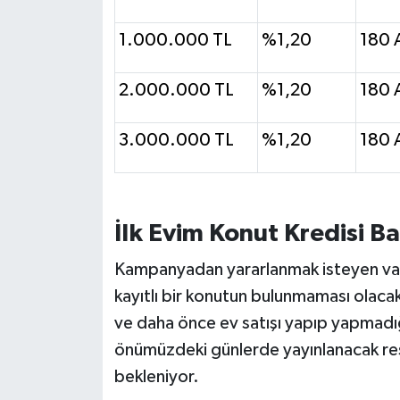
Susurluk
1.000.000 TL
%1,20
180 
TARİHTE BUGÜN
2.000.000 TL
%1,20
180 
TEKNOLOJİ
3.000.000 TL
%1,20
180 
Trend
TÜRKİYE
İlk Evim Konut Kredisi Ba
VİZYONDAKİLER
Kampanyadan yararlanmak isteyen vat
YAŞAM
kayıtlı bir konutun bulunmaması olacak. 
ve daha önce ev satışı yapıp yapmadığı
önümüzdeki günlerde yayınlanacak re
bekleniyor.