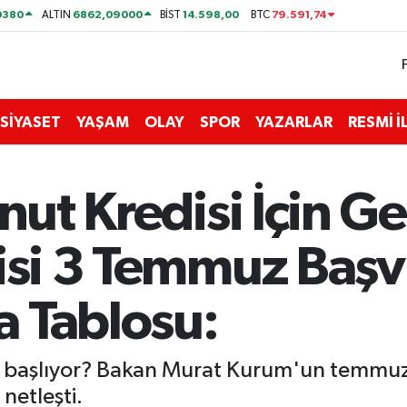
0380
6862,09000
14.598,00
79.591,74
ALTIN
BİST
BTC
SİYASET
YAŞAM
OLAY
SPOR
YAZARLAR
RESMİ 
nut Kredisi İçin Ge
isi 3 Temmuz Başvu
 Tablosu:
an başlıyor? Bakan Murat Kurum'un temmuz
netleşti.