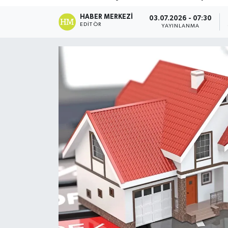
DÜNYA
HABER MERKEZI
03.07.2026 - 07:30
EDITÖR
YAYINLANMA
Dursunbey
Edremit
EĞİTİM
EKONOMİ
Erdek
Gömeç
Gönen
Havran