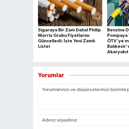
Sigaraya Bir Zam Daha! Philip
Benzine D
Morris Grubu Fiyatlarını
Pompaya Y
Güncelledi: İşte Yeni Zamlı
ÖTV'ye mi
Liste!
Balıkesir
Akaryakıt 
Yorumlar