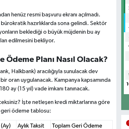
ndan henüz resmi başvuru ekranı açılmadı.
 bürokratik hazırlıklarda sona gelindi. Sektör
lyonların beklediği o büyük müjdenin bu ay
lan edilmesini bekliyor.
ı ve Ödeme Planı Nasıl Olacak?
ank, Halkbank) aracılığıyla sunulacak dev
nda bir oran uygulanacak. Kampanya kapsamında
1
80 ay (15 yıl) vade imkanı tanınacak.
ksiniz? İşte netleşen kredi miktarlarına göre
m geri ödeme tablosu:
 (Ay)
Aylık Taksit
Toplam Geri Ödeme