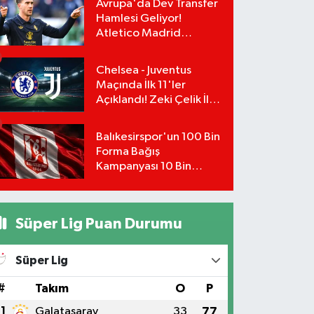
Avrupa'da Dev Transfer
Hamlesi Geliyor!
Atletico Madrid
Vlahovic İçin Şartını
Belirledi
Chelsea - Juventus
Maçında İlk 11'ler
Açıklandı! Zeki Çelik İlk
11'de, Kenan Yıldız
Kulübede!
Balıkesirspor'un 100 Bin
Forma Bağış
Kampanyası 10 Bin
Formada Kaldı! Kim, Kaç
Forma Bağış Yaptı?
Süper Lig Puan Durumu
Süper Lig
#
Takım
O
P
1
Galatasaray
33
77