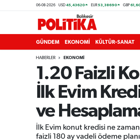
45,43620
53,38690
61,6
06-08-2026
USD
EUR
GBP
ASTROLOJİ
Balıkesir Nöbetçi Eczaneler
Ayvalık
Balıkesir Hava Durumu
GÜNDEM
EKONOMİ
KÜLTÜR-SANAT
Balya
Balıkesir Namaz Vakitleri
HABERLER
EKONOMİ
1.20 Faizli Ko
Bandırma
Balıkesir Trafik Yoğunluk Haritası
İlk Evim Kred
Bigadiç
Süper Lig Puan Durumu ve Fikstür
BİYOGRAFİLER
Tüm Manşetler
ve Hesaplama
Burhaniye
Son Dakika Haberleri
İlk Evim konut kredisi ne zam
ÇEVRE
Haber Arşivi
faizli 180 ay vadeli ödeme planı 