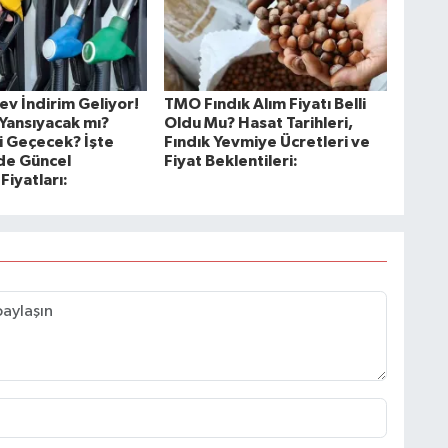
ev İndirim Geliyor!
TMO Fındık Alım Fiyatı Belli
ansıyacak mı?
Oldu Mu? Hasat Tarihleri,
 Geçecek? İşte
Fındık Yevmiye Ücretleri ve
'de Güncel
Fiyat Beklentileri:
Fiyatları: