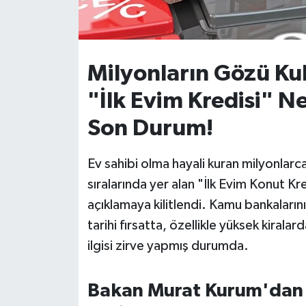
İvrindi
KENT GÜNDEMİ
Milyonların Gözü Kul
"İlk Evim Kredisi" N
Kepsut
Son Durum!
KÜLTÜR-SANAT
Ev sahibi olma hayali kuran milyonlarc
MAGAZİN
sıralarında yer alan "İlk Evim Konut 
açıklamaya kilitlendi. Kamu bankaları
MANŞET
tarihi fırsatta, özellikle yüksek kiral
Manyas
ilgisi zirve yapmış durumda.
OLAY
Bakan Murat Kurum'dan 