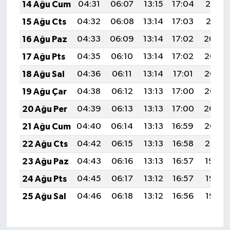
OTOMOTİV
14 Ağu Cum
04:31
06:07
13:15
17:04
20:12
15 Ağu Cts
04:32
06:08
13:14
17:03
20:11
Resmi İlanlar
16 Ağu Paz
04:33
06:09
13:14
17:02
20:09
SAĞLIK
17 Ağu Pts
04:35
06:10
13:14
17:02
20:08
18 Ağu Sal
04:36
06:11
13:14
17:01
20:06
Savaştepe
19 Ağu Çar
04:38
06:12
13:13
17:00
20:05
SEYAHAT
20 Ağu Per
04:39
06:13
13:13
17:00
20:04
21 Ağu Cum
04:40
06:14
13:13
16:59
20:02
SİYASET
22 Ağu Cts
04:42
06:15
13:13
16:58
20:01
Sındırgı
23 Ağu Paz
04:43
06:16
13:13
16:57
19:59
24 Ağu Pts
04:45
06:17
13:12
16:57
19:58
SPOR
25 Ağu Sal
04:46
06:18
13:12
16:56
19:56
SÜRMANŞET