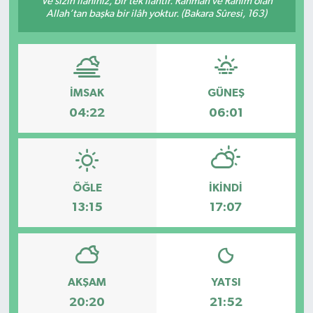
Ve sizin ilâhınız, bir tek ilâhtır. Rahmân ve Rahîm olan
Allah’tan başka bir ilâh yoktur. (Bakara Sûresi, 163)
DÜNYA
Dursunbey
İMSAK
GÜNEŞ
Edremit
04:22
06:01
EĞİTİM
EKONOMİ
ÖĞLE
İKINDI
Erdek
13:15
17:07
Gömeç
Gönen
AKŞAM
YATSI
20:20
21:52
Havran