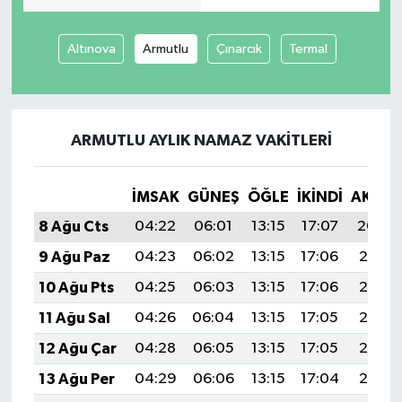
İvrindi
Altınova
Armutlu
Çınarcık
Termal
KENT GÜNDEMİ
Kepsut
ARMUTLU AYLIK NAMAZ VAKITLERI
KÜLTÜR-SANAT
İMSAK
GÜNEŞ
ÖĞLE
İKINDI
AKŞA
MAGAZİN
8 Ağu Cts
04:22
06:01
13:15
17:07
20:20
9 Ağu Paz
04:23
06:02
13:15
17:06
20:18
MANŞET
10 Ağu Pts
04:25
06:03
13:15
17:06
20:17
Manyas
11 Ağu Sal
04:26
06:04
13:15
17:05
20:16
12 Ağu Çar
04:28
06:05
13:15
17:05
20:15
OLAY
13 Ağu Per
04:29
06:06
13:15
17:04
20:13