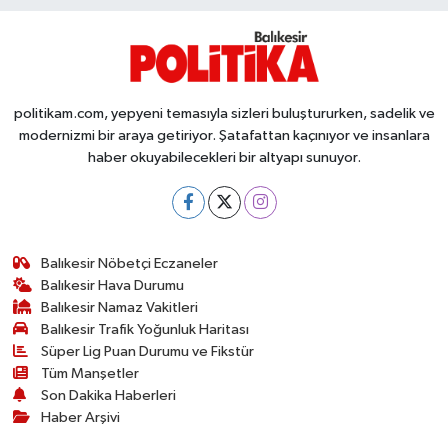
Susurluk
TARİHTE BUGÜN
politikam.com, yepyeni temasıyla sizleri buluştururken, sadelik ve
TEKNOLOJİ
modernizmi bir araya getiriyor. Şatafattan kaçınıyor ve insanlara
haber okuyabilecekleri bir altyapı sunuyor.
Trend
TÜRKİYE
Balıkesir Nöbetçi Eczaneler
VİZYONDAKİLER
Balıkesir Hava Durumu
Balıkesir Namaz Vakitleri
YAŞAM
Balıkesir Trafik Yoğunluk Haritası
Süper Lig Puan Durumu ve Fikstür
Tüm Manşetler
Son Dakika Haberleri
Haber Arşivi