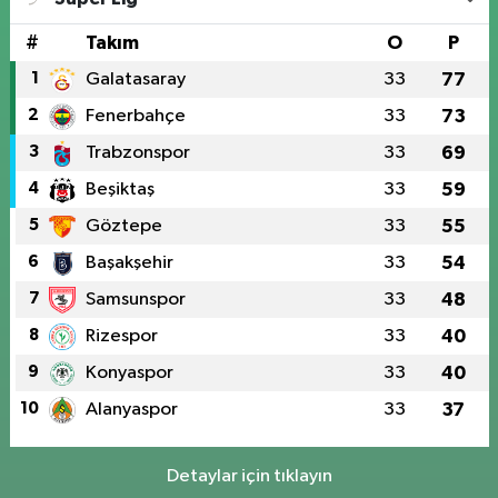
#
Takım
O
P
1
Galatasaray
33
77
2
Fenerbahçe
33
73
3
Trabzonspor
33
69
4
Beşiktaş
33
59
5
Göztepe
33
55
6
Başakşehir
33
54
7
Samsunspor
33
48
8
Rizespor
33
40
9
Konyaspor
33
40
10
Alanyaspor
33
37
Detaylar için tıklayın