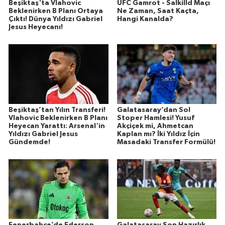
Beşiktaş'ta Vlahovic
UFC Gamrot - Salkilld Maçı
Beklenirken B Planı Ortaya
Ne Zaman, Saat Kaçta,
Çıktı! Dünya Yıldızı Gabriel
Hangi Kanalda?
Jesus Heyecanı!
Beşiktaş’tan Yılın Transferi!
Galatasaray’dan Sol
Vlahovic Beklenirken B Planı
Stoper Hamlesi! Yusuf
Heyecan Yarattı: Arsenal'in
Akçiçek mi, Ahmetcan
Yıldızı Gabriel Jesus
Kaplan mı? İki Yıldız İçin
Gündemde!
Masadaki Transfer Formülü!
Fenerbahçe’de Ederson
Galatasaray Son Hazırlık