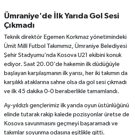
OTOMOTİV
Ümraniye'de İlk Yarıda Gol Sesi
Resmi İlanlar
Çıkmadı
SAĞLIK
Teknik direktör Egemen Korkmaz yönetimindeki
Ümit Millî Futbol Takımımız, Ümraniye Belediyesi
Savaştepe
Şehir Stadyumu'nda Kosova U21 ekibini konuk
SEYAHAT
ediyor. Saat 20.00'de hakemin ilk düdüğüyle
başlayan karşılaşmanın ilk yarısı, her iki takımın da
SİYASET
karşılıklı ataklarına sahne olsa da gol sesi çıkmadı
ve ilk 45 dakika 0-0 beraberlikle tamamlandı.
Sındırgı
Ay-yıldızlı gençlerimiz ilk yarıda oyun üstünlüğünü
SPOR
elinde tutarak rakip kalede pozisyonlar üretse de
Kosova savunmasını geçmeyi başaramadı ve
SÜRMANŞET
takımlar soyunma odasına eşitlikle gitti.