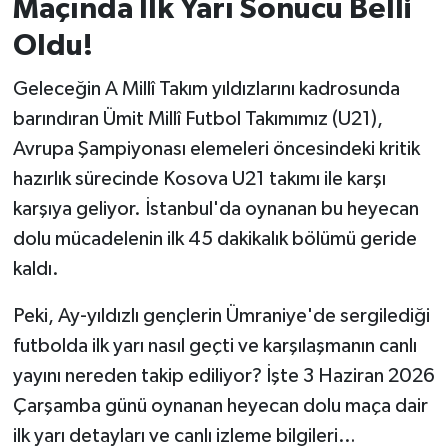
Maçında İlk Yarı Sonucu Belli
Oldu!
İvrindi
Geleceğin A Millî Takım yıldızlarını kadrosunda
KENT GÜNDEMİ
barındıran Ümit Millî Futbol Takımımız (U21),
Avrupa Şampiyonası elemeleri öncesindeki kritik
Kepsut
hazırlık sürecinde Kosova U21 takımı ile karşı
KÜLTÜR-SANAT
karşıya geliyor. İstanbul'da oynanan bu heyecan
dolu mücadelenin ilk 45 dakikalık bölümü geride
MAGAZİN
kaldı.
MANŞET
Peki, Ay-yıldızlı gençlerin Ümraniye'de sergilediği
futbolda ilk yarı nasıl geçti ve karşılaşmanın canlı
Manyas
yayını nereden takip ediliyor? İşte 3 Haziran 2026
OLAY
Çarşamba günü oynanan heyecan dolu maça dair
ilk yarı detayları ve canlı izleme bilgileri…