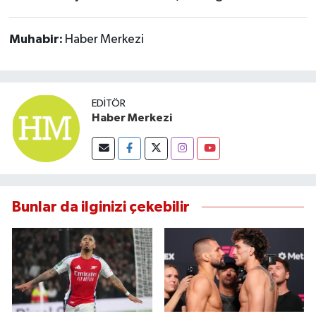
Susurluk
Muhabir:
Haber Merkezi
TARİHTE BUGÜN
TEKNOLOJİ
EDITÖR
Haber Merkezi
Trend
TÜRKİYE
VİZYONDAKİLER
Bunlar da ilginizi çekebilir
YAŞAM