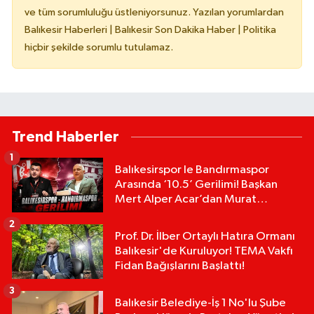
ve tüm sorumluluğu üstleniyorsunuz. Yazılan yorumlardan
Balıkesir Haberleri | Balıkesir Son Dakika Haber | Politika
hiçbir şekilde sorumlu tutulamaz.
Trend Haberler
1
Balıkesirspor le Bandırmaspor
Arasında ‘10.5’ Gerilimi! Başkan
Mert Alper Acar’dan Murat
Karakoyun'a Sert Tepki!
2
Prof. Dr. İlber Ortaylı Hatıra Ormanı
Balıkesir'de Kuruluyor! TEMA Vakfı
Fidan Bağışlarını Başlattı!
3
Balıkesir Belediye-İş 1 No'lu Şube