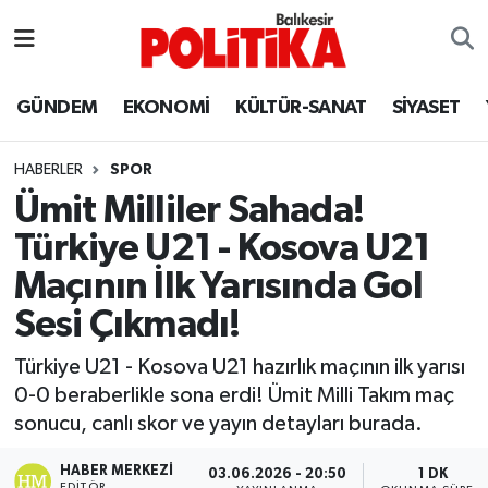
ASTROLOJİ
Balıkesir Nöbetçi Eczaneler
GÜNDEM
EKONOMİ
KÜLTÜR-SANAT
SİYASET
Ayvalık
Balıkesir Hava Durumu
HABERLER
SPOR
Balya
Balıkesir Namaz Vakitleri
Ümit Milliler Sahada!
Türkiye U21 - Kosova U21
Bandırma
Balıkesir Trafik Yoğunluk Haritası
Maçının İlk Yarısında Gol
Bigadiç
Süper Lig Puan Durumu ve Fikstür
Sesi Çıkmadı!
BİYOGRAFİLER
Tüm Manşetler
Türkiye U21 - Kosova U21 hazırlık maçının ilk yarısı
0-0 beraberlikle sona erdi! Ümit Milli Takım maç
Burhaniye
Son Dakika Haberleri
sonucu, canlı skor ve yayın detayları burada.
ÇEVRE
Haber Arşivi
HABER MERKEZI
03.06.2026 - 20:50
1 DK
EDITÖR