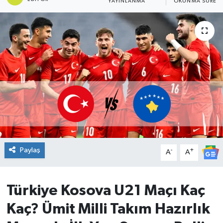
YAYINLANMA
OKUNMA SÜRESI
DÜNYA
Dursunbey
Edremit
EĞİTİM
EKONOMİ
Erdek
Paylaş
-
+
A
A
Gömeç
Türkiye Kosova U21 Maçı Kaç
Gönen
Kaç? Ümit Milli Takım Hazırlık
Havran