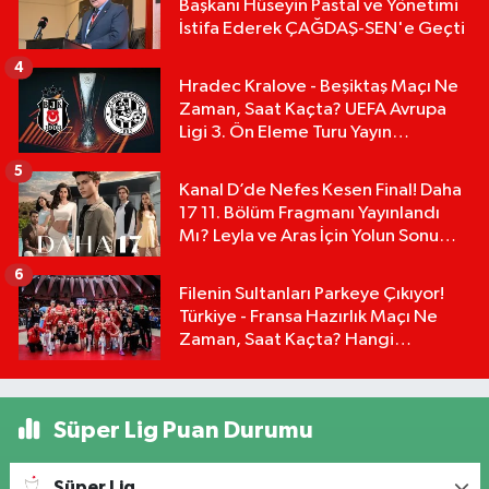
Başkanı Hüseyin Pastal ve Yönetimi
İstifa Ederek ÇAĞDAŞ-SEN'e Geçti
4
Hradec Kralove - Beşiktaş Maçı Ne
Zaman, Saat Kaçta? UEFA Avrupa
Ligi 3. Ön Eleme Turu Yayın
Detayları!
5
Kanal D’de Nefes Kesen Final! Daha
17 11. Bölüm Fragmanı Yayınlandı
Mı? Leyla ve Aras İçin Yolun Sonu
Mu?
6
Filenin Sultanları Parkeye Çıkıyor!
Türkiye - Fransa Hazırlık Maçı Ne
Zaman, Saat Kaçta? Hangi
Kanalda?
Süper Lig Puan Durumu
Süper Lig