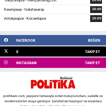
Trabzonspor - Gençlerbirliği S.K.
20:00
Kasımpaşa - Galatasaray
20:00
Antalyaspor - Kocaelispor
20:00
FACEBOOK
BEĞEN
X
TAKIP ET
INSTAGRAM
TAKIP ET
politikam.com, yepyeni temasıyla sizleri buluştururken, sadelik ve
modernizmi bir araya getiriyor. Şatafattan kaçınıyor ve insanlara