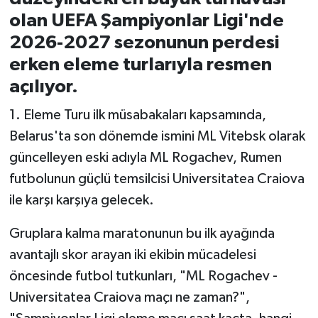
olan UEFA Şampiyonlar Ligi'nde
İvrindi
2026-2027 sezonunun perdesi
erken eleme turlarıyla resmen
KENT GÜNDEMİ
açılıyor.
Kepsut
1. Eleme Turu ilk müsabakaları kapsamında,
Belarus'ta son dönemde ismini ML Vitebsk olarak
KÜLTÜR-SANAT
güncelleyen eski adıyla ML Rogachev, Rumen
futbolunun güçlü temsilcisi Universitatea Craiova
MAGAZİN
ile karşı karşıya gelecek.
MANŞET
Gruplara kalma maratonunun bu ilk ayağında
Manyas
avantajlı skor arayan iki ekibin mücadelesi
öncesinde futbol tutkunları, "ML Rogachev -
OLAY
Universitatea Craiova maçı ne zaman?",