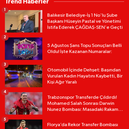
Trend Haberler
1
Balıkesir Belediye-İş 1 No'lu Şube
Başkanı Hüseyin Pastal ve Yönetimi
İstifa Ederek ÇAĞDAŞ-SEN'e Geçti
2
5 Ağustos Şans Topu Sonuçları Belli
Oldu! İşte Kazanan Numaralar:
3
Otomobil İçinde Dehşet: Başından
Vurulan Kadın Hayatını Kaybetti, Bir
Kişi Ağır Yaralı
4
Trabzonspor Transferde Çıldırdı!
Mohamed Salah Sonrası Darwin
Nunez Bombası: Masadaki Rakam
Dudak Uçuklattı!
5
Florya’da Rekor Transfer Bombası