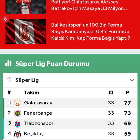
Patlıyor! Galatasaray Alexsey
Batrakov İçin Masaya 33 Milyon
Euro Koydu!
6
Balıkesirspor'un 100 Bin Forma
Bağış Kampanyası 10 Bin Formada
Kaldı! Kim, Kaç Forma Bağış Yaptı?
Süper Lig Puan Durumu
Süper Lig
#
Takım
O
P
1
Galatasaray
33
77
2
Fenerbahçe
33
73
3
Trabzonspor
33
69
4
Beşiktaş
33
59