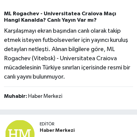
Susurluk
ML Rogachev - Universitatea Craiova Maçı
Hangi Kanalda? Canlı Yayın Var mı?
TARİHTE BUGÜN
Karşılaşmayı ekran başından canlı olarak takip
TEKNOLOJİ
etmek isteyen futbolseverler için yayıncı kuruluş
detayları netleşti. Alınan bilgilere göre, ML
Trend
Rogachev (Vitebsk) - Universitatea Craiova
mücadelesinin Türkiye sınırları içerisinde resmi bir
TÜRKİYE
canlı yayını bulunmuyor.
VİZYONDAKİLER
Muhabir:
Haber Merkezi
YAŞAM
EDITÖR
Haber Merkezi