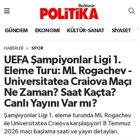
ASTROLOJİ
Balıkesir Nöbetçi Eczaneler
GÜNDEM
EKONOMİ
KÜLTÜR-SANAT
SİYASET
Ayvalık
Balıkesir Hava Durumu
HABERLER
SPOR
Balya
Balıkesir Namaz Vakitleri
UEFA Şampiyonlar Ligi 1.
Eleme Turu: ML Rogachev -
Bandırma
Balıkesir Trafik Yoğunluk Haritası
Universitatea Craiova Maçı
Bigadiç
Süper Lig Puan Durumu ve Fikstür
Ne Zaman? Saat Kaçta?
Canlı Yayını Var mı?
BİYOGRAFİLER
Tüm Manşetler
Şampiyonlar Ligi 1. eleme turunda ML Rogachev
Burhaniye
Son Dakika Haberleri
ile Universitatea Craiova karşılaşıyor! 8 Temmuz
2026 maçı başlama saati ve yayın detayları.
ÇEVRE
Haber Arşivi