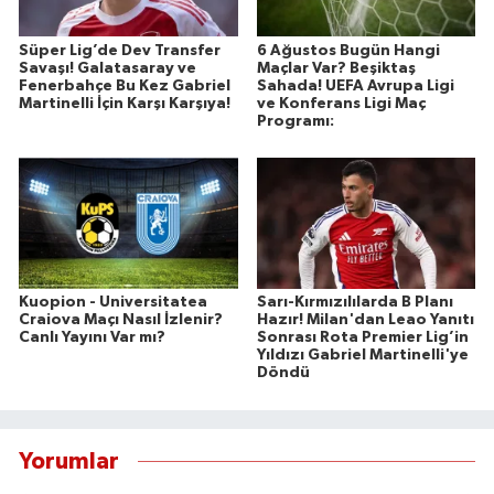
Süper Lig’de Dev Transfer
6 Ağustos Bugün Hangi
Savaşı! Galatasaray ve
Maçlar Var? Beşiktaş
Fenerbahçe Bu Kez Gabriel
Sahada! UEFA Avrupa Ligi
Martinelli İçin Karşı Karşıya!
ve Konferans Ligi Maç
Programı:
Kuopion - Universitatea
Sarı-Kırmızılılarda B Planı
Craiova Maçı Nasıl İzlenir?
Hazır! Milan'dan Leao Yanıtı
Canlı Yayını Var mı?
Sonrası Rota Premier Lig’in
Yıldızı Gabriel Martinelli'ye
Döndü
Yorumlar