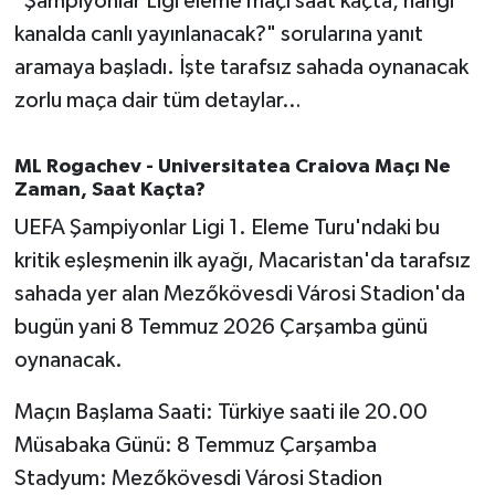
"Şampiyonlar Ligi eleme maçı saat kaçta, hangi
OTOMOTİV
kanalda canlı yayınlanacak?" sorularına yanıt
Resmi İlanlar
aramaya başladı. İşte tarafsız sahada oynanacak
zorlu maça dair tüm detaylar…
SAĞLIK
ML Rogachev - Universitatea Craiova Maçı Ne
Savaştepe
Zaman, Saat Kaçta?
UEFA Şampiyonlar Ligi 1. Eleme Turu'ndaki bu
SEYAHAT
kritik eşleşmenin ilk ayağı, Macaristan'da tarafsız
SİYASET
sahada yer alan Mezőkövesdi Városi Stadion'da
bugün yani 8 Temmuz 2026 Çarşamba günü
Sındırgı
oynanacak.
SPOR
Maçın Başlama Saati: Türkiye saati ile 20.00
Müsabaka Günü: 8 Temmuz Çarşamba
SÜRMANŞET
Stadyum: Mezőkövesdi Városi Stadion