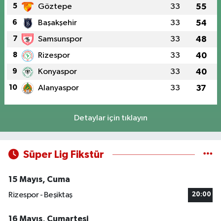
5
Göztepe
33
55
6
Başakşehir
33
54
7
Samsunspor
33
48
8
Rizespor
33
40
9
Konyaspor
33
40
10
Alanyaspor
33
37
Detaylar için tıklayın
Süper Lig Fikstür
15 Mayıs, Cuma
Rizespor - Beşiktaş
20:00
16 Mayıs, Cumartesi