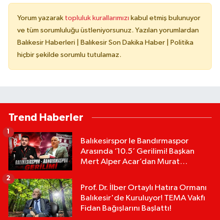
Yorum yazarak
topluluk kurallarımızı
kabul etmiş bulunuyor
ve tüm sorumluluğu üstleniyorsunuz. Yazılan yorumlardan
Balıkesir Haberleri | Balıkesir Son Dakika Haber | Politika
hiçbir şekilde sorumlu tutulamaz.
Trend Haberler
1
Balıkesirspor le Bandırmaspor
Arasında ‘10.5’ Gerilimi! Başkan
Mert Alper Acar’dan Murat
Karakoyun'a Sert Tepki!
2
Prof. Dr. İlber Ortaylı Hatıra Ormanı
Balıkesir'de Kuruluyor! TEMA Vakfı
Fidan Bağışlarını Başlattı!