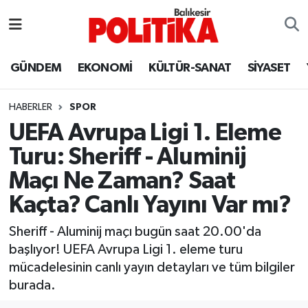
ASTROLOJİ
Balıkesir Nöbetçi Eczaneler
GÜNDEM
EKONOMİ
KÜLTÜR-SANAT
SİYASET
Ayvalık
Balıkesir Hava Durumu
HABERLER
SPOR
Balya
Balıkesir Namaz Vakitleri
UEFA Avrupa Ligi 1. Eleme
Turu: Sheriff - Aluminij
Bandırma
Balıkesir Trafik Yoğunluk Haritası
Maçı Ne Zaman? Saat
Bigadiç
Süper Lig Puan Durumu ve Fikstür
Kaçta? Canlı Yayını Var mı?
BİYOGRAFİLER
Tüm Manşetler
Sheriff - Aluminij maçı bugün saat 20.00'da
başlıyor! UEFA Avrupa Ligi 1. eleme turu
Burhaniye
Son Dakika Haberleri
mücadelesinin canlı yayın detayları ve tüm bilgiler
burada.
ÇEVRE
Haber Arşivi