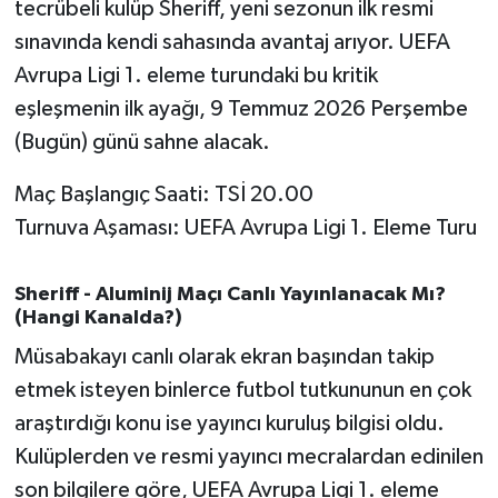
OTOMOTİV
tecrübeli kulüp Sheriff, yeni sezonun ilk resmi
sınavında kendi sahasında avantaj arıyor. UEFA
Resmi İlanlar
Avrupa Ligi 1. eleme turundaki bu kritik
eşleşmenin ilk ayağı, 9 Temmuz 2026 Perşembe
SAĞLIK
(Bugün) günü sahne alacak.
Savaştepe
Maç Başlangıç Saati: TSİ 20.00
Turnuva Aşaması: UEFA Avrupa Ligi 1. Eleme Turu
SEYAHAT
SİYASET
Sheriff - Aluminij Maçı Canlı Yayınlanacak Mı?
(Hangi Kanalda?)
Sındırgı
Müsabakayı canlı olarak ekran başından takip
etmek isteyen binlerce futbol tutkununun en çok
SPOR
araştırdığı konu ise yayıncı kuruluş bilgisi oldu.
Kulüplerden ve resmi yayıncı mecralardan edinilen
SÜRMANŞET
son bilgilere göre, UEFA Avrupa Ligi 1. eleme