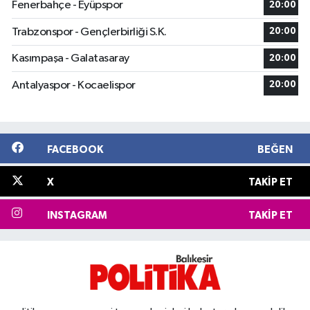
Fenerbahçe - Eyüpspor
20:00
Trabzonspor - Gençlerbirliği S.K.
20:00
Kasımpaşa - Galatasaray
20:00
Antalyaspor - Kocaelispor
20:00
FACEBOOK
BEĞEN
X
TAKIP ET
INSTAGRAM
TAKIP ET