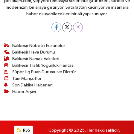
politikam.com, yepyeni temasıyla sizleri buluştururken, sadelik ve
modernizmi bir araya getiriyor. Şatafattan kaçınıyor ve insanlara
haber okuyabilecekleri bir altyapı sunuyor.
Balıkesir Nöbetçi Eczaneler
Balıkesir Hava Durumu
Balıkesir Namaz Vakitleri
Balıkesir Trafik Yoğunluk Haritası
Süper Lig Puan Durumu ve Fikstür
Tüm Manşetler
Son Dakika Haberleri
Haber Arşivi
RSS
Copyright © 2025. Her hakkı saklıdır.