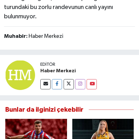
Susurluk
turundaki bu zorlu randevunun canlı yayını
bulunmuyor.
TARİHTE BUGÜN
Muhabir:
Haber Merkezi
TEKNOLOJİ
Trend
EDITÖR
TÜRKİYE
Haber Merkezi
VİZYONDAKİLER
YAŞAM
Bunlar da ilginizi çekebilir