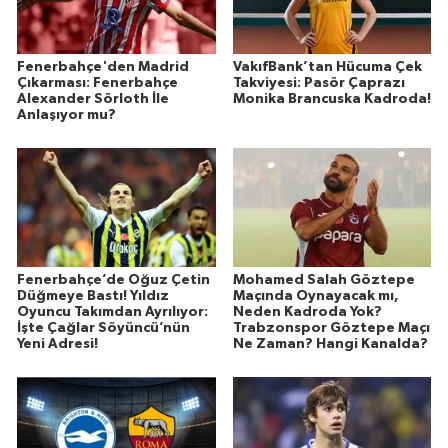
Fenerbahçe'den Madrid
VakıfBank’tan Hücuma Çek
Çıkarması: Fenerbahçe
Takviyesi: Pasör Çaprazı
Alexander Sörloth İle
Monika Brancuska Kadroda!
Anlaşıyor mu?
Fenerbahçe’de Oğuz Çetin
Mohamed Salah Göztepe
Düğmeye Bastı! Yıldız
Maçında Oynayacak mı,
Oyuncu Takımdan Ayrılıyor:
Neden Kadroda Yok?
İşte Çağlar Söyüncü’nün
Trabzonspor Göztepe Maçı
Yeni Adresi!
Ne Zaman? Hangi Kanalda?