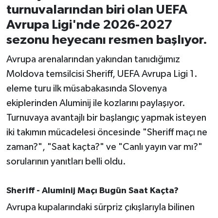
turnuvalarından biri olan UEFA
İvrindi
Avrupa Ligi'nde 2026-2027
sezonu heyecanı resmen başlıyor.
KENT GÜNDEMİ
Avrupa arenalarından yakından tanıdığımız
Kepsut
Moldova temsilcisi Sheriff, UEFA Avrupa Ligi 1.
eleme turu ilk müsabakasında Slovenya
KÜLTÜR-SANAT
ekiplerinden Aluminij ile kozlarını paylaşıyor.
Turnuvaya avantajlı bir başlangıç yapmak isteyen
MAGAZİN
iki takımın mücadelesi öncesinde "Sheriff maçı ne
zaman?", "Saat kaçta?" ve "Canlı yayın var mı?"
MANŞET
sorularının yanıtları belli oldu.
Manyas
Sheriff - Aluminij Maçı Bugün Saat Kaçta?
OLAY
Avrupa kupalarındaki sürpriz çıkışlarıyla bilinen