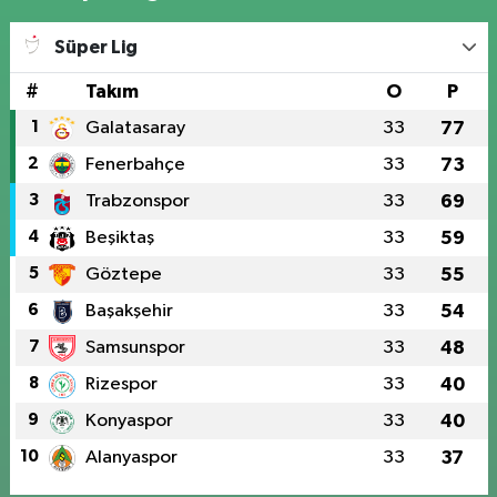
Süper Lig
#
Takım
O
P
1
Galatasaray
33
77
2
Fenerbahçe
33
73
3
Trabzonspor
33
69
4
Beşiktaş
33
59
5
Göztepe
33
55
6
Başakşehir
33
54
7
Samsunspor
33
48
8
Rizespor
33
40
9
Konyaspor
33
40
10
Alanyaspor
33
37