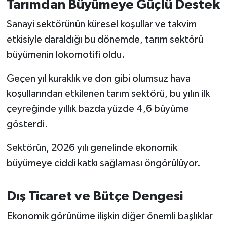
Tarımdan Büyümeye Güçlü Destek
Susurluk
Sanayi sektörünün küresel koşullar ve takvim
TARİHTE BUGÜN
etkisiyle daraldığı bu dönemde, tarım sektörü
büyümenin lokomotifi oldu.
TEKNOLOJİ
Geçen yıl kuraklık ve don gibi olumsuz hava
Trend
koşullarından etkilenen tarım sektörü, bu yılın ilk
çeyreğinde yıllık bazda yüzde 4,6 büyüme
TÜRKİYE
gösterdi.
VİZYONDAKİLER
Sektörün, 2026 yılı genelinde ekonomik
büyümeye ciddi katkı sağlaması öngörülüyor.
YAŞAM
Dış Ticaret ve Bütçe Dengesi
Ekonomik görünüme ilişkin diğer önemli başlıklar