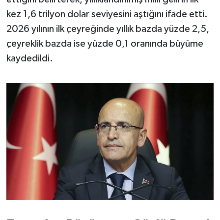
OTOMOTİV
kez 1,6 trilyon dolar seviyesini aştığını ifade etti.
Resmi İlanlar
2026 yılının ilk çeyreğinde yıllık bazda yüzde 2,5,
çeyreklik bazda ise yüzde 0,1 oranında büyüme
SAĞLIK
kaydedildi.
Savaştepe
SEYAHAT
SİYASET
Sındırgı
SPOR
SÜRMANŞET