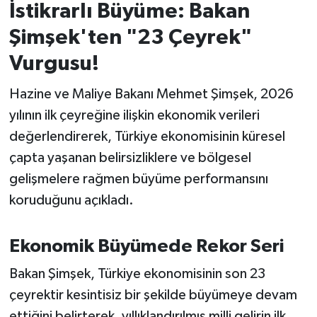
İstikrarlı Büyüme: Bakan
İvrindi
Şimşek'ten "23 Çeyrek"
Vurgusu!
KENT GÜNDEMİ
Hazine ve Maliye Bakanı Mehmet Şimşek, 2026
Kepsut
yılının ilk çeyreğine ilişkin ekonomik verileri
değerlendirerek, Türkiye ekonomisinin küresel
KÜLTÜR-SANAT
çapta yaşanan belirsizliklere ve bölgesel
MAGAZİN
gelişmelere rağmen büyüme performansını
koruduğunu açıkladı.
MANŞET
Ekonomik Büyümede Rekor Seri
Manyas
Bakan Şimşek, Türkiye ekonomisinin son 23
OLAY
çeyrektir kesintisiz bir şekilde büyümeye devam
ettiğini belirterek, yıllıklandırılmış milli gelirin ilk