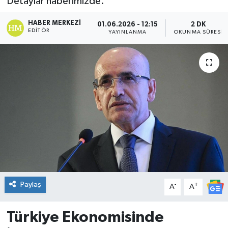
Detaylar haberimizde.
DÜNYA
HABER MERKEZI
01.06.2026 - 12:15
2 DK
EDITÖR
YAYINLANMA
OKUNMA SÜRESI
Dursunbey
Edremit
EĞİTİM
EKONOMİ
Erdek
Gömeç
Paylaş
-
+
A
A
Gönen
Türkiye Ekonomisinde
Havran