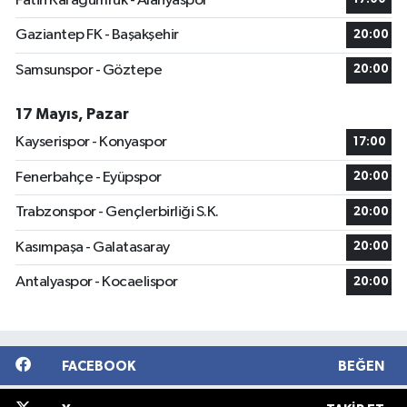
Fatih Karagümrük - Alanyaspor
Gaziantep FK - Başakşehir
20:00
Samsunspor - Göztepe
20:00
17 Mayıs, Pazar
Kayserispor - Konyaspor
17:00
Fenerbahçe - Eyüpspor
20:00
Trabzonspor - Gençlerbirliği S.K.
20:00
Kasımpaşa - Galatasaray
20:00
Antalyaspor - Kocaelispor
20:00
FACEBOOK
BEĞEN