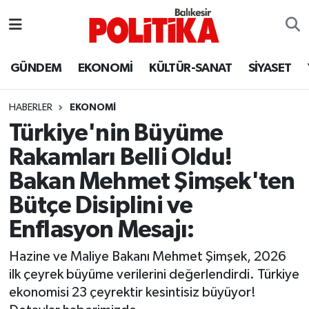
ASTROLOJİ
Balıkesir Nöbetçi Eczaneler
GÜNDEM
EKONOMİ
KÜLTÜR-SANAT
SİYASET
Ayvalık
Balıkesir Hava Durumu
HABERLER
EKONOMİ
Balya
Balıkesir Namaz Vakitleri
Türkiye'nin Büyüme
Rakamları Belli Oldu!
Bandırma
Balıkesir Trafik Yoğunluk Haritası
Bakan Mehmet Şimşek'ten
Bigadiç
Süper Lig Puan Durumu ve Fikstür
Bütçe Disiplini ve
Enflasyon Mesajı:
BİYOGRAFİLER
Tüm Manşetler
Hazine ve Maliye Bakanı Mehmet Şimşek, 2026
Burhaniye
Son Dakika Haberleri
ilk çeyrek büyüme verilerini değerlendirdi. Türkiye
ekonomisi 23 çeyrektir kesintisiz büyüyor!
ÇEVRE
Haber Arşivi