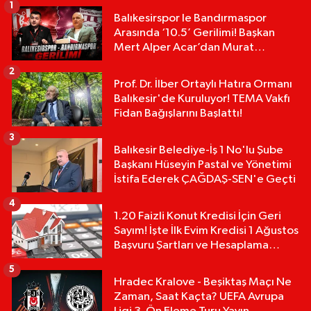
1
Balıkesirspor le Bandırmaspor
Arasında ‘10.5’ Gerilimi! Başkan
Mert Alper Acar’dan Murat
Karakoyun'a Sert Tepki!
2
Prof. Dr. İlber Ortaylı Hatıra Ormanı
Balıkesir'de Kuruluyor! TEMA Vakfı
Fidan Bağışlarını Başlattı!
3
Balıkesir Belediye-İş 1 No'lu Şube
Başkanı Hüseyin Pastal ve Yönetimi
İstifa Ederek ÇAĞDAŞ-SEN'e Geçti
4
1.20 Faizli Konut Kredisi İçin Geri
Sayım! İşte İlk Evim Kredisi 1 Ağustos
Başvuru Şartları ve Hesaplama
Tablosu:
5
Hradec Kralove - Beşiktaş Maçı Ne
Zaman, Saat Kaçta? UEFA Avrupa