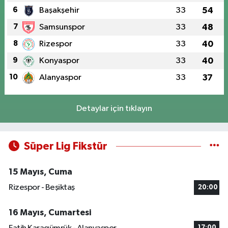
6
Başakşehir
33
54
7
Samsunspor
33
48
8
Rizespor
33
40
9
Konyaspor
33
40
10
Alanyaspor
33
37
Detaylar için tıklayın
Süper Lig Fikstür
15 Mayıs, Cuma
Rizespor - Beşiktaş
20:00
16 Mayıs, Cumartesi
17:00