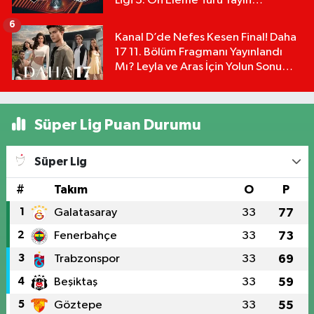
Ligi 3. Ön Eleme Turu Yayın
Detayları!
6
Kanal D’de Nefes Kesen Final! Daha
17 11. Bölüm Fragmanı Yayınlandı
Mı? Leyla ve Aras İçin Yolun Sonu
Mu?
Süper Lig Puan Durumu
Süper Lig
#
Takım
O
P
1
Galatasaray
33
77
2
Fenerbahçe
33
73
3
Trabzonspor
33
69
4
Beşiktaş
33
59
5
Göztepe
33
55