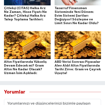
Çitlekçi (CITAS) Halka Arz
Tasarruf Finansman
Ne Zaman, Hisse Fiyatı Ne
Sisteminde Yeni Dönem:
Kadar? Çitlekçi Halka Arz
Evim Sistemi Şartları
Talep Toplama Tarihleri:
Değişiyor! Sözleşme ve
Limit Sınırı Ne Kadar Oldu?
Altın Fiyatlarında Yükseliş
ABD Verisi Sonrası Piyasalar
Devam Edecek mi? Gram
Alev Aldı! Altın Fiyatlarında
Altın Ne Kadar Olacak?
Tarihi Zirve: Gram ve Çeyrek
Uzman İsim Açıkladı:
Uçuşta!
Yorumlar