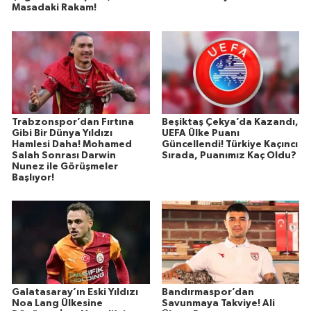
Masadaki Rakam!
Trabzonspor’dan Fırtına
Beşiktaş Çekya’da Kazandı,
Gibi Bir Dünya Yıldızı
UEFA Ülke Puanı
Hamlesi Daha! Mohamed
Güncellendi! Türkiye Kaçıncı
Salah Sonrası Darwin
Sırada, Puanımız Kaç Oldu?
Nunez ile Görüşmeler
Başlıyor!
Galatasaray’ın Eski Yıldızı
Bandırmaspor’dan
Noa Lang Ülkesine
Savunmaya Takviye! Ali