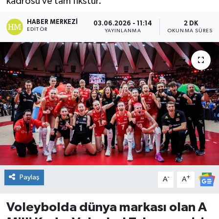
kadrosu ve tam fikstür.
DÜNYA
HABER MERKEZI
03.06.2026 - 11:14
2 DK
EDITÖR
YAYINLANMA
OKUNMA SÜRESI
Dursunbey
Edremit
EĞİTİM
EKONOMİ
Erdek
Gömeç
Paylaş
-
+
A
A
Gönen
Voleybolda dünya markası olan A
Havran