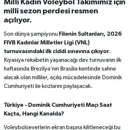
Milli Kadın Voleybol Takımımız için
milli sezon perdesi resmen
İvrindi
açılıyor.
KENT GÜNDEMİ
Son dünya şampiyonu
Filenin Sultanları, 2026
FIVB Kadınlar Milletler Ligi (VNL)
Kepsut
turnuvasındaki ilk ciddi sınavına çıkıyor
.
KÜLTÜR-SANAT
Kıyasıya rekabetin yaşanacağı dev turnuvanın ilk
haftasında Brezilya'nın Brasilia kentinde sahne
MAGAZİN
alacak olan milliler, açılış mücadelesinde Dominik
Cumhuriyeti ile kozlarını paylaşacak.
MANŞET
Manyas
Türkiye - Dominik Cumhuriyeti Maçı Saat
Kaçta, Hangi Kanalda?
OLAY
Voleybolseverlerin ekran başına kilitleneceği bu