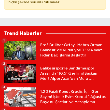
hiçbir şekilde sorumlu tutulamaz.
Trend Haberler
1
Prof. Dr. İlber Ortaylı Hatıra Ormanı
Balıkesir'de Kuruluyor! TEMA Vakfı
Fidan Bağışlarını Başlattı!
2
Balıkesirspor le Bandırmaspor
Arasında ‘10.5’ Gerilimi! Başkan
Mert Alper Acar’dan Murat
Karakoyun'a Sert Tepki!
3
1.20 Faizli Konut Kredisi İçin Geri
Sayım! İşte İlk Evim Kredisi 1 Ağustos
Başvuru Şartları ve Hesaplama
Tablosu: