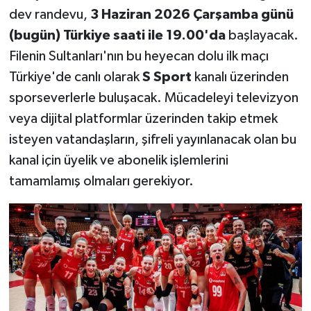
OTOMOTİV
dev randevu,
3 Haziran 2026 Çarşamba günü
(bugün) Türkiye saati ile 19.00'da
başlayacak.
Resmi İlanlar
Filenin Sultanları'nın bu heyecan dolu ilk maçı
SAĞLIK
Türkiye'de canlı olarak
S Sport
kanalı üzerinden
sporseverlerle buluşacak. Mücadeleyi televizyon
Savaştepe
veya dijital platformlar üzerinden takip etmek
isteyen vatandaşların, şifreli yayınlanacak olan bu
SEYAHAT
kanal için üyelik ve abonelik işlemlerini
tamamlamış olmaları gerekiyor.
SİYASET
Sındırgı
SPOR
SÜRMANŞET