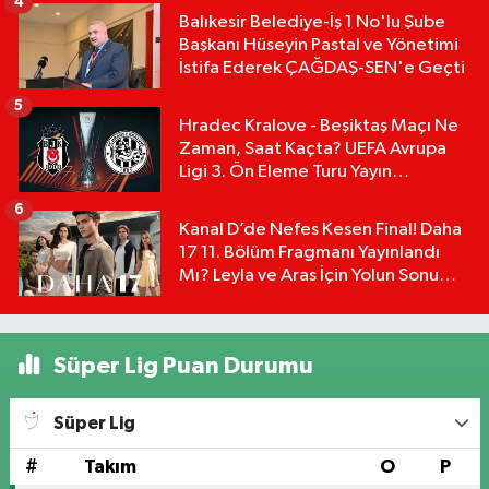
4
Balıkesir Belediye-İş 1 No'lu Şube
Başkanı Hüseyin Pastal ve Yönetimi
İstifa Ederek ÇAĞDAŞ-SEN'e Geçti
5
Hradec Kralove - Beşiktaş Maçı Ne
Zaman, Saat Kaçta? UEFA Avrupa
Ligi 3. Ön Eleme Turu Yayın
Detayları!
6
Kanal D’de Nefes Kesen Final! Daha
17 11. Bölüm Fragmanı Yayınlandı
Mı? Leyla ve Aras İçin Yolun Sonu
Mu?
Süper Lig Puan Durumu
Süper Lig
#
Takım
O
P