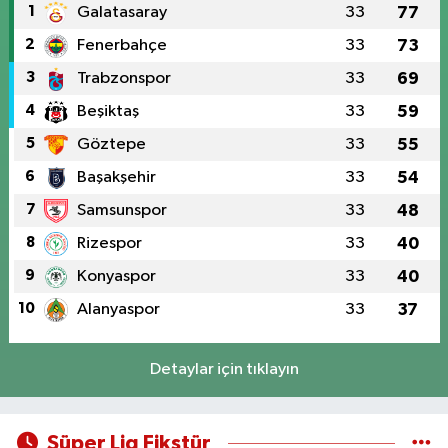
1
Galatasaray
33
77
2
Fenerbahçe
33
73
3
Trabzonspor
33
69
4
Beşiktaş
33
59
5
Göztepe
33
55
6
Başakşehir
33
54
7
Samsunspor
33
48
8
Rizespor
33
40
9
Konyaspor
33
40
10
Alanyaspor
33
37
Detaylar için tıklayın
Süper Lig Fikstür