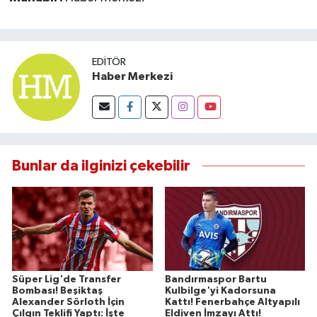
EDITÖR
Haber Merkezi
Bunlar da ilginizi çekebilir
Süper Lig'de Transfer
Bandırmaspor Bartu
Bombası! Beşiktaş
Kulbilge'yi Kadorsuna
Alexander Sörloth İçin
Kattı! Fenerbahçe Altyapılı
Çılgın Teklifi Yaptı: İşte
Eldiven İmzayı Attı!