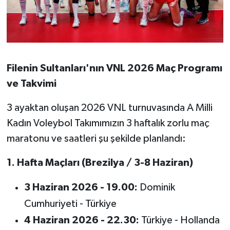
Susurluk
TARİHTE BUGÜN
TEKNOLOJİ
Filenin Sultanları'nın VNL 2026 Maç Programı
ve Takvimi
Trend
3 ayaktan oluşan 2026 VNL turnuvasında A Milli
TÜRKİYE
Kadın Voleybol Takımımızın 3 haftalık zorlu maç
maratonu ve saatleri şu şekilde planlandı:
VİZYONDAKİLER
1. Hafta Maçları (Brezilya / 3-8 Haziran)
YAŞAM
3 Haziran 2026 - 19.00:
Dominik
Cumhuriyeti - Türkiye
4 Haziran 2026 - 22.30:
Türkiye - Hollanda