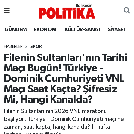
ASTROLOJİ
Balıkesir Nöbetçi Eczaneler
GÜNDEM
EKONOMİ
KÜLTÜR-SANAT
SİYASET
Ayvalık
Balıkesir Hava Durumu
HABERLER
SPOR
Balya
Balıkesir Namaz Vakitleri
Filenin Sultanları'nın Tarihi
Maçı Bugün! Türkiye -
Bandırma
Balıkesir Trafik Yoğunluk Haritası
Dominik Cumhuriyeti VNL
Bigadiç
Süper Lig Puan Durumu ve Fikstür
Maçı Saat Kaçta? Şifresiz
Mi, Hangi Kanalda?
BİYOGRAFİLER
Tüm Manşetler
Filenin Sultanları'nın 2026 VNL maratonu
Burhaniye
Son Dakika Haberleri
başlıyor! Türkiye - Dominik Cumhuriyeti maçı ne
zaman, saat kaçta, hangi kanalda? 1. hafta
ÇEVRE
Haber Arşivi