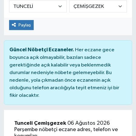
DÜNYA
Paylaş
Dursunbey
Edremit
Güncel Nöbetçi Eczaneler.
Her eczane gece
EĞİTİM
boyunca açık olmayabilir, bazıları sadece
gerektiğinde açık kalabilir veya beklenmedik
durumlar nedeniyle nöbete gelemeyebilir. Bu
EKONOMİ
nedenle, yola çıkmadan önce eczanenin açık
olduğunu telefon aracılığıyla teyit etmeniz iyi bir
Erdek
fikir olacaktır.
Gömeç
Gönen
Tunceli Çemişgezek
06 Ağustos 2026
Perşembe nöbetçi eczane adres, telefon ve
Havran
konumları