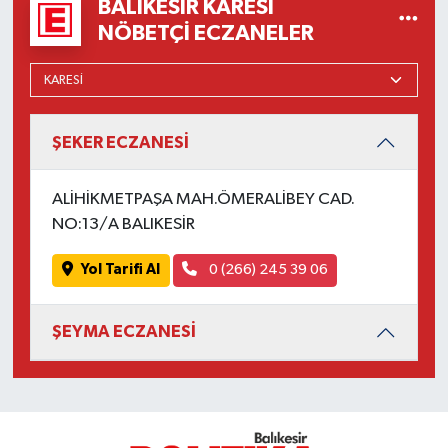
BALIKESIR KARESI
OTOMOTİV
NÖBETÇI ECZANELER
Resmi İlanlar
SAĞLIK
ŞEKER ECZANESİ
Savaştepe
ALİHİKMETPAŞA MAH.ÖMERALİBEY CAD.
SEYAHAT
NO:13/A BALIKESİR
SİYASET
Yol Tarifi Al
0 (266) 245 39 06
Sındırgı
ŞEYMA ECZANESİ
SPOR
SÜRMANŞET