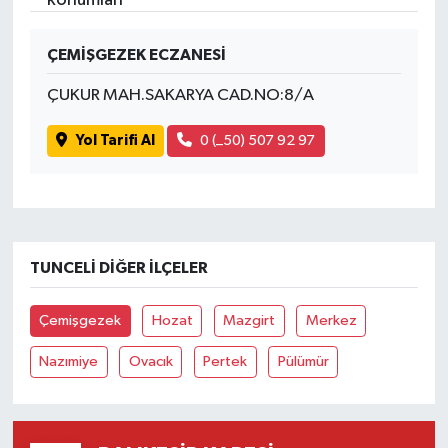
İvrindi
ÇEMİŞGEZEK ECZANESİ
ÇUKUR MAH.SAKARYA CAD.NO:8/A
KENT GÜNDEMİ
Yol Tarifi Al
0 (_50) 507 92 97
Kepsut
KÜLTÜR-SANAT
MAGAZİN
TUNCELI DIĞER İLÇELER
MANŞET
Çemişgezek
Hozat
Mazgirt
Merkez
Manyas
Nazımiye
Ovacık
Pertek
Pülümür
OLAY