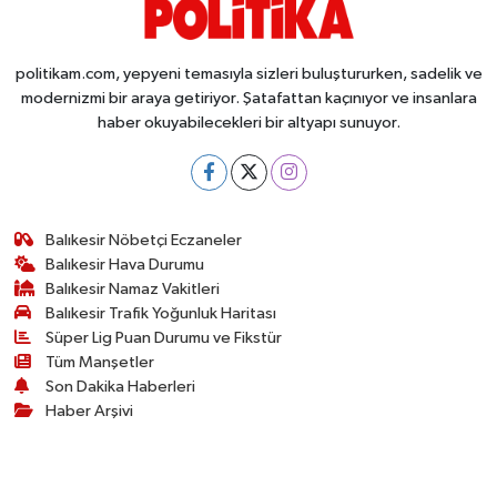
Susurluk
politikam.com, yepyeni temasıyla sizleri buluştururken, sadelik ve
TARİHTE BUGÜN
modernizmi bir araya getiriyor. Şatafattan kaçınıyor ve insanlara
haber okuyabilecekleri bir altyapı sunuyor.
TEKNOLOJİ
Trend
Balıkesir Nöbetçi Eczaneler
TÜRKİYE
Balıkesir Hava Durumu
Balıkesir Namaz Vakitleri
VİZYONDAKİLER
Balıkesir Trafik Yoğunluk Haritası
Süper Lig Puan Durumu ve Fikstür
YAŞAM
Tüm Manşetler
Son Dakika Haberleri
Haber Arşivi