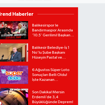
Trend Haberler
Balıkesirspor le
Bandırmaspor Arasında
‘10.5’ Gerilimi! Başkan
Mert Alper Acar’dan
Murat Karakoyun'a Sert
Balıkesir Belediye-İş 1
Tepki!
No'lu Şube Başkanı
Hüseyin Pastal ve
Yönetimi İstifa Ederek
ÇAĞDAŞ-SEN'e Geçti
6 Ağustos Süper Loto
Sonuçları Belli Oldu!
İşte Kazanan
Numaralar:
Son Dakika! Mersin
Erdemli’de 3,4
Büyüklüğünde Deprem!