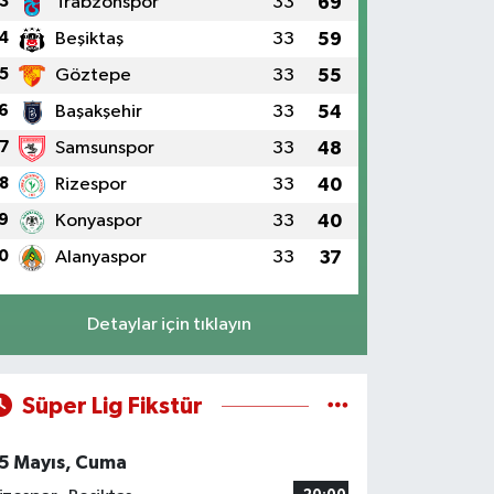
3
Trabzonspor
33
69
4
Beşiktaş
33
59
5
Göztepe
33
55
6
Başakşehir
33
54
7
Samsunspor
33
48
8
Rizespor
33
40
9
Konyaspor
33
40
0
Alanyaspor
33
37
Detaylar için tıklayın
Süper Lig Fikstür
5 Mayıs, Cuma