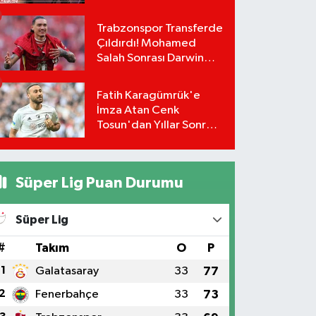
Trabzonspor Transferde
Çıldırdı! Mohamed
Salah Sonrası Darwin
Nunez Bombası:
Masadaki Rakam Dudak
Fatih Karagümrük'e
Uçuklattı!
İmza Atan Cenk
Tosun'dan Yıllar Sonra
Gelen Beşiktaş İtirafı!
Süper Lig Puan Durumu
Süper Lig
#
Takım
O
P
1
Galatasaray
33
77
2
Fenerbahçe
33
73