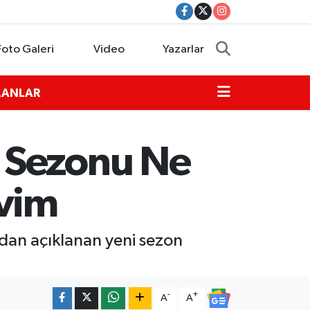
Foto Galeri
Video
Yazarlar
İLANLAR
 Sezonu Ne
kvim
dan açıklanan yeni sezon
-
+
A
A