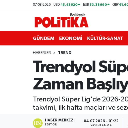
45,43620
53,38690
61,6
07-08-2026
USD
EUR
GBP
ASTROLOJİ
Balıkesir Nöbetçi Eczaneler
Ayvalık
Balıkesir Hava Durumu
GÜNDEM
EKONOMİ
KÜLTÜR-SANAT
Balya
Balıkesir Namaz Vakitleri
HABERLER
TREND
Trendyol Sü
Bandırma
Balıkesir Trafik Yoğunluk Haritası
Zaman Başlıy
Bigadiç
Süper Lig Puan Durumu ve Fikstür
BİYOGRAFİLER
Tüm Manşetler
Trendyol Süper Lig'de 2026-20
takvimi, ilk hafta maçları ve se
Burhaniye
Son Dakika Haberleri
HABER MERKEZI
04.07.2026 - 01:22
ÇEVRE
Haber Arşivi
EDITÖR
YAYINLANMA