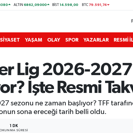
0380
6862,09000
14.598,00
79.591,74
ALTIN
BİST
BTC
SİYASET
YAŞAM
OLAY
SPOR
YAZARLAR
RESMİ 
per Lig 2026-2027
or? İşte Resmi Ta
27 sezonu ne zaman başlıyor? TFF tarafın
zonun sona ereceği tarih belli oldu.
1 DK
OKUNMA SÜRESI