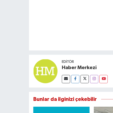
Susurluk
TARİHTE BUGÜN
TEKNOLOJİ
Trend
TÜRKİYE
EDITÖR
Haber Merkezi
VİZYONDAKİLER
YAŞAM
Bunlar da ilginizi çekebilir