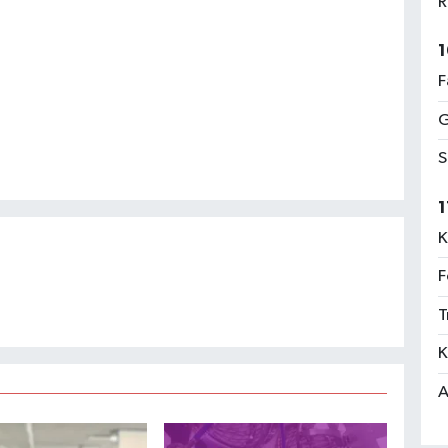
R
1
F
G
S
1
K
F
T
K
A