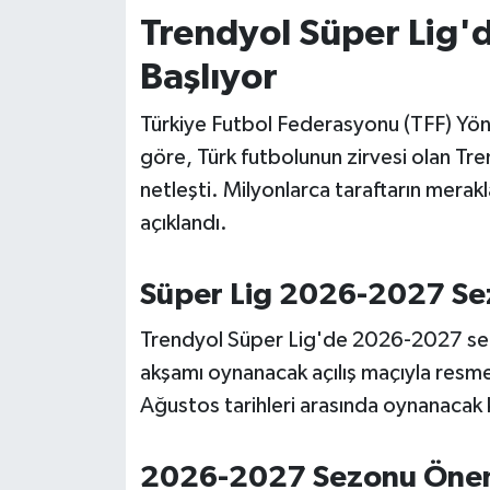
Trendyol Süper Lig'
İvrindi
Başlıyor
KENT GÜNDEMİ
Türkiye Futbol Federasyonu (TFF) Yön
göre, Türk futbolunun zirvesi olan Tre
Kepsut
netleşti. Milyonlarca taraftarın merakl
KÜLTÜR-SANAT
açıklandı.
MAGAZİN
Süper Lig 2026-2027 Sez
MANŞET
Trendyol Süper Lig'de 2026-2027 se
akşamı oynanacak açılış maçıyla resmen 
Manyas
Ağustos tarihleri arasında oynanacak
OLAY
2026-2027 Sezonu Öneml