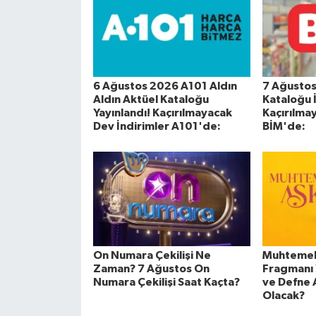
6 Ağustos 2026 A101 Aldın
7 Ağustos
Aldın Aktüel Kataloğu
Kataloğu 
Yayınlandı! Kaçırılmayacak
Kaçırılma
Dev İndirimler A101'de:
BİM'de:
On Numara Çekilişi Ne
Muhtemel 
Zaman? 7 Ağustos On
Fragmanı 
Numara Çekilişi Saat Kaçta?
ve Defne 
Olacak?