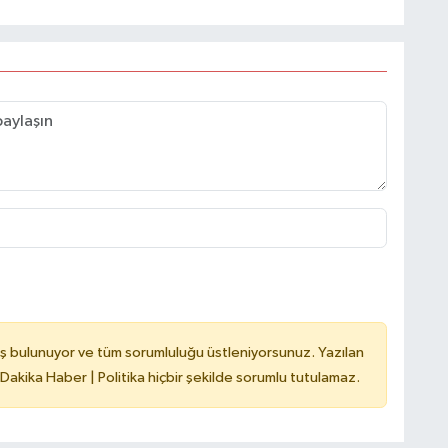
ş bulunuyor ve tüm sorumluluğu üstleniyorsunuz. Yazılan
 Dakika Haber | Politika hiçbir şekilde sorumlu tutulamaz.