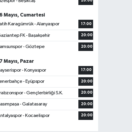
izespor - Beşiktaş
20:00
6 Mayıs, Cumartesi
atih Karagümrük - Alanyaspor
17:00
aziantep FK - Başakşehir
20:00
amsunspor - Göztepe
20:00
7 Mayıs, Pazar
ayserispor - Konyaspor
17:00
enerbahçe - Eyüpspor
20:00
rabzonspor - Gençlerbirliği S.K.
20:00
asımpaşa - Galatasaray
20:00
ntalyaspor - Kocaelispor
20:00