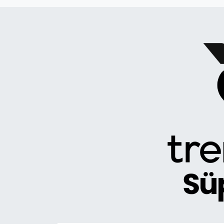
DÜNYA
Dursunbey
Edremit
EĞİTİM
EKONOMİ
Erdek
Gömeç
Gönen
Havran