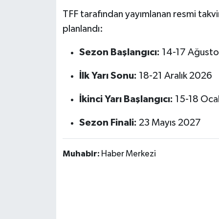
OTOMOTİV
TFF tarafından yayımlanan resmi takv
Resmi İlanlar
planlandı:
Sezon Başlangıcı:
14-17 Ağusto
SAĞLIK
İlk Yarı Sonu:
18-21 Aralık 2026
Savaştepe
İkinci Yarı Başlangıcı:
15-18 Oca
SEYAHAT
Sezon Finali:
23 Mayıs 2027
SİYASET
Sındırgı
Muhabir:
Haber Merkezi
SPOR
SÜRMANŞET