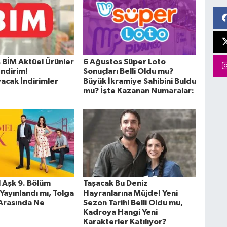
 BİM Aktüel Ürünler
6 Ağustos Süper Loto
İndirim!
Sonuçları Belli Oldu mu?
yacak İndirimler
Büyük İkramiye Sahibini Buldu
mu? İşte Kazanan Numaralar:
Aşk 9. Bölüm
Taşacak Bu Deniz
Yayınlandı mı, Tolga
Hayranlarına Müjde! Yeni
Arasında Ne
Sezon Tarihi Belli Oldu mu,
Kadroya Hangi Yeni
Karakterler Katılıyor?