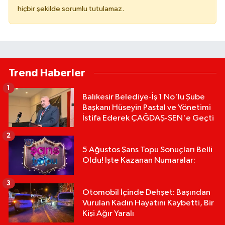
hiçbir şekilde sorumlu tutulamaz.
Trend Haberler
1
Balıkesir Belediye-İş 1 No'lu Şube
Başkanı Hüseyin Pastal ve Yönetimi
İstifa Ederek ÇAĞDAŞ-SEN'e Geçti
2
5 Ağustos Şans Topu Sonuçları Belli
Oldu! İşte Kazanan Numaralar:
3
Otomobil İçinde Dehşet: Başından
Vurulan Kadın Hayatını Kaybetti, Bir
Kişi Ağır Yaralı