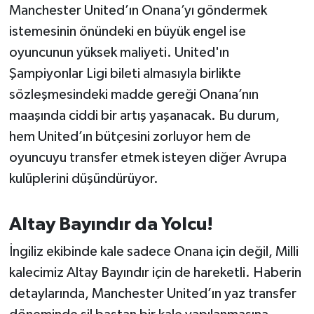
Manchester United’ın Onana’yı göndermek
Susurluk
istemesinin önündeki en büyük engel ise
TARİHTE BUGÜN
oyuncunun yüksek maliyeti. United'ın
Şampiyonlar Ligi bileti almasıyla birlikte
TEKNOLOJİ
sözleşmesindeki madde gereği Onana’nın
maaşında ciddi bir artış yaşanacak. Bu durum,
Trend
hem United’ın bütçesini zorluyor hem de
TÜRKİYE
oyuncuyu transfer etmek isteyen diğer Avrupa
kulüplerini düşündürüyor.
VİZYONDAKİLER
Altay Bayındır da Yolcu!
YAŞAM
İngiliz ekibinde kale sadece Onana için değil, Milli
kalecimiz Altay Bayındır için de hareketli. Haberin
detaylarında, Manchester United’ın yaz transfer