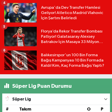
4
Avrupa'da Dev Transfer Hamlesi
Geliyor! Atletico Madrid Vlahovic
İçin Şartını Belirledi
5
Florya’da Rekor Transfer Bombası
Patlıyor! Galatasaray Alexsey
Batrakov İçin Masaya 33 Milyon
Euro Koydu!
6
Balıkesirspor'un 100 Bin Forma
Bağış Kampanyası 10 Bin Formada
Kaldı! Kim, Kaç Forma Bağış Yaptı?
Süper Lig Puan Durumu
Süper Lig
#
Takım
O
P