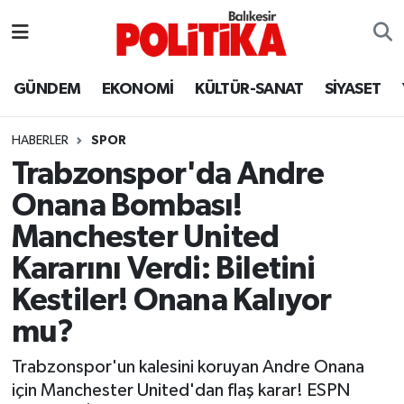
ASTROLOJİ
Balıkesir Nöbetçi Eczaneler
GÜNDEM
EKONOMİ
KÜLTÜR-SANAT
SİYASET
Ayvalık
Balıkesir Hava Durumu
HABERLER
SPOR
Balya
Balıkesir Namaz Vakitleri
Trabzonspor'da Andre
Onana Bombası!
Bandırma
Balıkesir Trafik Yoğunluk Haritası
Manchester United
Bigadiç
Süper Lig Puan Durumu ve Fikstür
Kararını Verdi: Biletini
Kestiler! Onana Kalıyor
BİYOGRAFİLER
Tüm Manşetler
mu?
Burhaniye
Son Dakika Haberleri
Trabzonspor'un kalesini koruyan Andre Onana
için Manchester United'dan flaş karar! ESPN
ÇEVRE
Haber Arşivi