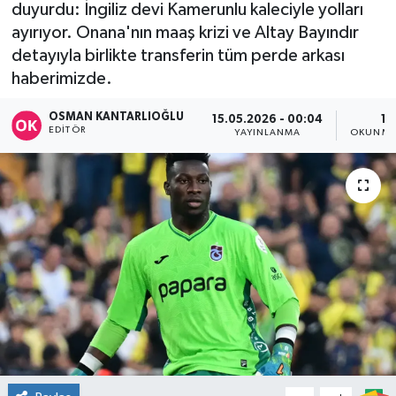
duyurdu: İngiliz devi Kamerunlu kaleciyle yolları
DÜNYA
ayırıyor. Onana'nın maaş krizi ve Altay Bayındır
detayıyla birlikte transferin tüm perde arkası
Dursunbey
haberimizde.
OSMAN KANTARLIOĞLU
15.05.2026 - 00:04
1 
Edremit
EDITÖR
YAYINLANMA
OKUNMA
EĞİTİM
EKONOMİ
Erdek
Gömeç
Gönen
Havran