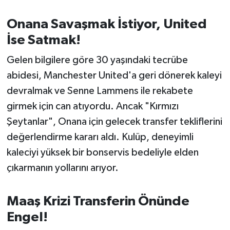
OTOMOTİV
Onana Savaşmak İstiyor, United
Resmi İlanlar
İse Satmak!
SAĞLIK
Gelen bilgilere göre 30 yaşındaki tecrübe
abidesi, Manchester United'a geri dönerek kaleyi
Savaştepe
devralmak ve Senne Lammens ile rekabete
girmek için can atıyordu. Ancak "Kırmızı
SEYAHAT
Şeytanlar", Onana için gelecek transfer tekliflerini
SİYASET
değerlendirme kararı aldı. Kulüp, deneyimli
kaleciyi yüksek bir bonservis bedeliyle elden
Sındırgı
çıkarmanın yollarını arıyor.
SPOR
Maaş Krizi Transferin Önünde
SÜRMANŞET
Engel!