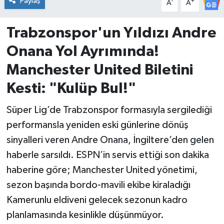
Paylaş
-
+
A
A
İvrindi
Trabzonspor'un Yıldızı Andre
Onana Yol Ayrımında!
KENT GÜNDEMİ
Manchester United Biletini
Kepsut
Kesti: "Kulüp Bul!"
KÜLTÜR-SANAT
Süper Lig’de Trabzonspor formasıyla sergilediği
performansla yeniden eski günlerine dönüş
MAGAZİN
sinyalleri veren Andre Onana, İngiltere’den gelen
MANŞET
haberle sarsıldı. ESPN’in servis ettiği son dakika
haberine göre; Manchester United yönetimi,
Manyas
sezon başında bordo-mavili ekibe kiraladığı
Kamerunlu eldiveni gelecek sezonun kadro
OLAY
planlamasında kesinlikle düşünmüyor.