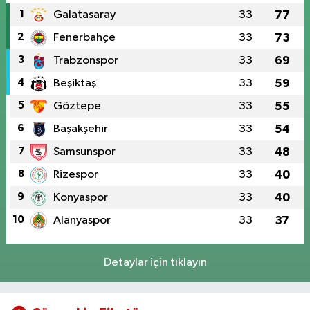
1
Galatasaray
33
77
2
Fenerbahçe
33
73
3
Trabzonspor
33
69
4
Beşiktaş
33
59
5
Göztepe
33
55
6
Başakşehir
33
54
7
Samsunspor
33
48
8
Rizespor
33
40
9
Konyaspor
33
40
10
Alanyaspor
33
37
Detaylar için tıklayın