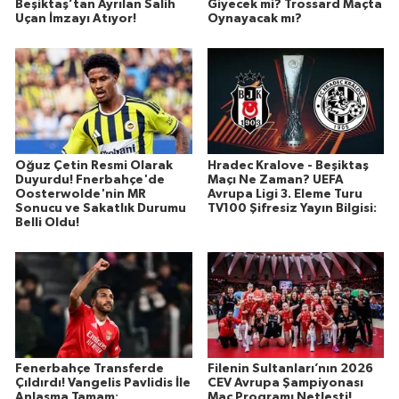
Beşiktaş’tan Ayrılan Salih
Giyecek mi? Trossard Maçta
Uçan İmzayı Atıyor!
Oynayacak mı?
Oğuz Çetin Resmi Olarak
Hradec Kralove - Beşiktaş
Duyurdu! Fnerbahçe'de
Maçı Ne Zaman? UEFA
Oosterwolde'nin MR
Avrupa Ligi 3. Eleme Turu
Sonucu ve Sakatlık Durumu
TV100 Şifresiz Yayın Bilgisi:
Belli Oldu!
Fenerbahçe Transferde
Filenin Sultanları’nın 2026
Çıldırdı! Vangelis Pavlidis İle
CEV Avrupa Şampiyonası
Anlaşma Tamam:
Maç Programı Netleşti!