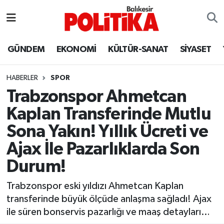
ASTROLOJİ
Balıkesir Nöbetçi Eczaneler
GÜNDEM
EKONOMİ
KÜLTÜR-SANAT
SİYASET
Ayvalık
Balıkesir Hava Durumu
HABERLER
SPOR
Balya
Balıkesir Namaz Vakitleri
Trabzonspor Ahmetcan
Kaplan Transferinde Mutlu
Bandırma
Balıkesir Trafik Yoğunluk Haritası
Sona Yakın! Yıllık Ücreti ve
Bigadiç
Süper Lig Puan Durumu ve Fikstür
Ajax İle Pazarlıklarda Son
Durum!
BİYOGRAFİLER
Tüm Manşetler
Trabzonspor eski yıldızı Ahmetcan Kaplan
Burhaniye
Son Dakika Haberleri
transferinde büyük ölçüde anlaşma sağladı! Ajax
ile süren bonservis pazarlığı ve maaş detayları…
ÇEVRE
Haber Arşivi