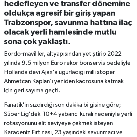
hedefleyen ve transfer dönemine
oldukça agresif bir giriş yapan
İvrindi
Trabzonspor, savunma hattına ilaç
KENT GÜNDEMİ
olacak yerli hamlesinde mutlu
sona çok yaklaştı.
Kepsut
Bordo-mavililer, altyapısından yetiştirip 2022
KÜLTÜR-SANAT
yılında 9.5 milyon Euro rekor bonservis bedeliyle
Hollanda devi Ajax'a uğurladığı milli stoper
MAGAZİN
Ahmetcan Kaplan'ı yeniden kadrosuna katmak
için geri sayıma geçti.
MANŞET
Fanatik'in sızdırdığı son dakika bilgisine göre;
Manyas
Süper Lig'deki 10+4 yabancı kuralı nedeniyle yerli
rotasyonunu elit seviyeye çekmek isteyen
OLAY
Karadeniz Fırtınası, 23 yaşındaki savunmacı ve