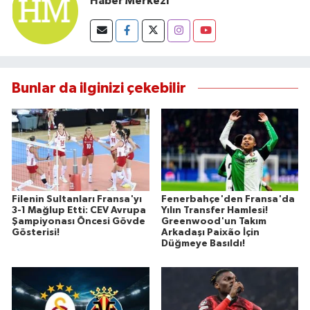
Haber Merkezi
Bunlar da ilginizi çekebilir
Filenin Sultanları Fransa'yı
Fenerbahçe'den Fransa'da
3-1 Mağlup Etti: CEV Avrupa
Yılın Transfer Hamlesi!
Şampiyonası Öncesi Gövde
Greenwood'un Takım
Gösterisi!
Arkadaşı Paixão İçin
Düğmeye Basıldı!