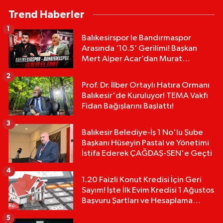
Trend Haberler
1
Balıkesirspor le Bandırmaspor
Arasında ‘10.5’ Gerilimi! Başkan
Mert Alper Acar’dan Murat
Karakoyun'a Sert Tepki!
2
Prof. Dr. İlber Ortaylı Hatıra Ormanı
Balıkesir'de Kuruluyor! TEMA Vakfı
Fidan Bağışlarını Başlattı!
3
Balıkesir Belediye-İş 1 No'lu Şube
Başkanı Hüseyin Pastal ve Yönetimi
İstifa Ederek ÇAĞDAŞ-SEN'e Geçti
4
1.20 Faizli Konut Kredisi İçin Geri
Sayım! İşte İlk Evim Kredisi 1 Ağustos
Başvuru Şartları ve Hesaplama
Tablosu:
5