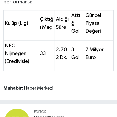
performansı:
Attı
Güncel
Çıktığ
Aldığı
Kulüp (Lig)
ğı
Piyasa
ı Maç
Süre
Gol
Değeri
NEC
2.70
3
7 Milyon
Nijmegen
33
2 Dk.
Gol
Euro
(Eredivisie)
Muhabir:
Haber Merkezi
EDITÖR