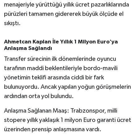
OTOMOTİV
menajeriyle yürüttüğü yıllık ücret pazarlıklarında
pürüzleri tamamen gidererek büyük ölçüde el
Resmi İlanlar
sıkıştı.
SAĞLIK
Ahmetcan Kaplan İle Yıllık 1 Milyon Euro'ya
Anlaşma Sağlandı
Savaştepe
Transfer sürecinin ilk dönemlerinde oyuncu
SEYAHAT
tarafının maddi beklentileriyle bordo-mavili
yönetimin teklifi arasında ciddi bir fark
SİYASET
bulunuyordu. Ancak yapılan yoğun görüşmelerin
ardından orta yol bulundu.
Sındırgı
Anlaşma Sağlanan Maaş: Trabzonspor, milli
SPOR
stopere yıllık yaklaşık 1 milyon Euro garanti ücret
SÜRMANŞET
üzerinden prensip anlaşmasına vardı.