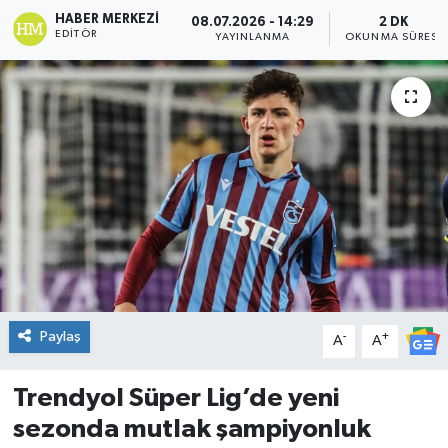
HABER MERKEZI
08.07.2026 - 14:29
2 DK
DÜNYA
EDITÖR
YAYINLANMA
OKUNMA SÜRESI
Dursunbey
Edremit
EĞİTİM
EKONOMİ
Erdek
Paylaş
-
+
Gömeç
A
A
Gönen
Trendyol Süper Lig’de yeni
sezonda mutlak şampiyonluk
Havran