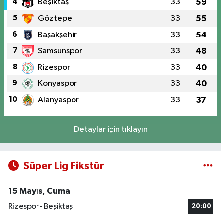
4
Beşiktaş
33
59
5
Göztepe
33
55
6
Başakşehir
33
54
7
Samsunspor
33
48
8
Rizespor
33
40
9
Konyaspor
33
40
10
Alanyaspor
33
37
Detaylar için tıklayın
Süper Lig Fikstür
15 Mayıs, Cuma
Rizespor - Beşiktaş
20:00