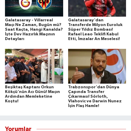
Galatasaray - Villarreal
Galatasaray'dan
Maçı Ne Zaman, Bugün mü?
Transferde Milyon Euroluk
Saat Kaçta, Hangi Kanalda?
Süper Yıldız Bombası!
İşte Dev Hazırlık Maçının
Rafael Leao Teklifi Kabul
Detayları
Etti, İmzalar An Meselesi!
Beşiktaş Kaptanı Orkun
Trabzonspor'dan Dünya
Kökçü'nün Acı Günü! Maçın
Çapında Transfer
Ardından Memleketine
Çıkarması! Sörloth,
Koştu!
Vlahovic ve Darwin Nunez
İçin Flaş Hamle!
Yorumlar