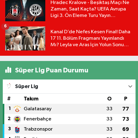
Hradec Kralove - Beşiktaş Maçı Ne
Zaman, Saat Kaçta? UEFA Avrupa
Ligi 3. Ön Eleme Turu Yayın
Detayları!
6
Kanal D’de Nefes Kesen Final! Daha
17 11. Bölüm Fragmanı Yayınlandı
Mı? Leyla ve Aras İçin Yolun Sonu
Mu?
Süper Lig Puan Durumu
Süper Lig
#
Takım
O
P
1
Galatasaray
33
77
2
Fenerbahçe
33
73
3
Trabzonspor
33
69