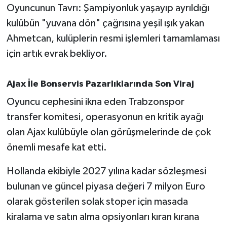
Oyuncunun Tavrı: Şampiyonluk yaşayıp ayrıldığı
Susurluk
kulübün "yuvana dön" çağrısına yeşil ışık yakan
TARİHTE BUGÜN
Ahmetcan, kulüplerin resmi işlemleri tamamlaması
için artık evrak bekliyor.
TEKNOLOJİ
Ajax İle Bonservis Pazarlıklarında Son Viraj
Trend
Oyuncu cephesini ikna eden Trabzonspor
TÜRKİYE
transfer komitesi, operasyonun en kritik ayağı
olan Ajax kulübüyle olan görüşmelerinde de çok
VİZYONDAKİLER
önemli mesafe kat etti.
YAŞAM
Hollanda ekibiyle 2027 yılına kadar sözleşmesi
bulunan ve güncel piyasa değeri 7 milyon Euro
olarak gösterilen solak stoper için masada
kiralama ve satın alma opsiyonları kıran kırana