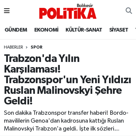
ASTROLOJİ
Balıkesir Nöbetçi Eczaneler
GÜNDEM
EKONOMİ
KÜLTÜR-SANAT
SİYASET
Ayvalık
Balıkesir Hava Durumu
HABERLER
SPOR
Balya
Balıkesir Namaz Vakitleri
Trabzon'da Yılın
Karşılaması!
Bandırma
Balıkesir Trafik Yoğunluk Haritası
Trabzonspor'un Yeni Yıldızı
Bigadiç
Süper Lig Puan Durumu ve Fikstür
Ruslan Malinovskyi Şehre
Geldi!
BİYOGRAFİLER
Tüm Manşetler
Son dakika Trabzonspor transfer haberi! Bordo-
Burhaniye
Son Dakika Haberleri
mavililerin Genoa'dan kadrosuna kattığı Ruslan
Malinovskyi Trabzon'a geldi. İşte ilk sözleri…
ÇEVRE
Haber Arşivi