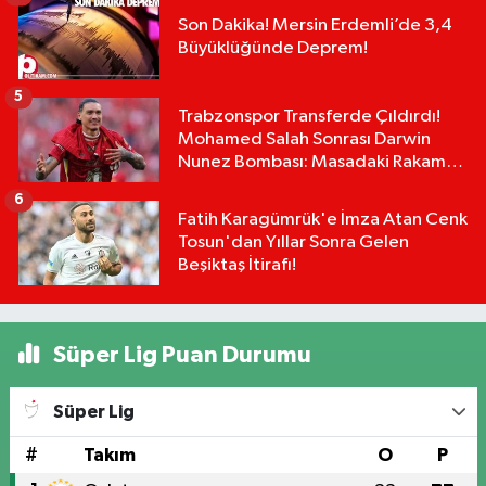
Son Dakika! Mersin Erdemli’de 3,4
Büyüklüğünde Deprem!
5
Trabzonspor Transferde Çıldırdı!
Mohamed Salah Sonrası Darwin
Nunez Bombası: Masadaki Rakam
Dudak Uçuklattı!
6
Fatih Karagümrük'e İmza Atan Cenk
Tosun'dan Yıllar Sonra Gelen
Beşiktaş İtirafı!
Süper Lig Puan Durumu
Süper Lig
#
Takım
O
P