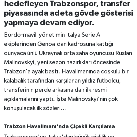
hedefleyen Trabzonspor, transfer
piyasasında adeta gövde gösterisi
İvrindi
yapmaya devam ediyor.
KENT GÜNDEMİ
Bordo-mavili yönetimin İtalya Serie A
ekiplerinden Genoa'dan kadrosuna kattığı
Kepsut
dünyaca ünlü Ukraynalı orta saha oyuncusu Ruslan
KÜLTÜR-SANAT
Malinovskyi, yeni sezon hazırlıkları öncesinde
Trabzon'a ayak bastı. Havalimanında coşkulu bir
MAGAZİN
kalabalık tarafından karşılanan yıldız futbolcu,
transferinin perde arkasına dair ilk resmi
MANŞET
açıklamalarını yaptı. İşte Malinovskyi'nin çok
konuşulacak ilk sözleri…
Manyas
OLAY
Trabzon Havalimanı'nda Çiçekli Karşılama