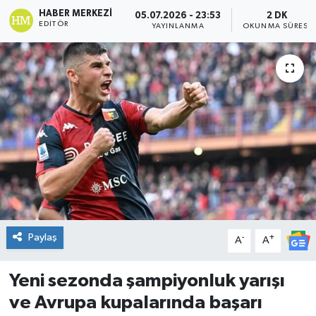
HABER MERKEZI
05.07.2026 - 23:53
2 DK
DÜNYA
EDITÖR
YAYINLANMA
OKUNMA SÜRESI
Dursunbey
Edremit
EĞİTİM
EKONOMİ
Erdek
Paylaş
-
+
Gömeç
A
A
Gönen
Yeni sezonda şampiyonluk yarışı
ve Avrupa kupalarında başarı
Havran