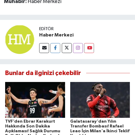
Muhabir:
Haber Merkezi
EDITÖR
Haber Merkezi
Bunlar da ilginizi çekebilir
TVF’den Ebrar Karakurt
Galatasaray'dan Yılın
Hakkında Son Dakika
Transfer Bombası! Rafael
Açıklaması! Sağlık Durumu
Leao İçin Milan'a İkinci Teklif