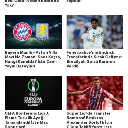
Belli Oldu: Neden Kadroda
Yapıldı!
Yok?
Bayern Münih - Aston Villa
Fenerbahçe’nin Endrick
Maçı Ne Zaman, Saat Kaçta,
Transferinde Sıcak Gelişme:
Hangi Kanalda? İşte Canlı
Brezilyalı Golcü Kararını
Yayın Detayları
Verdi!
UEFA Konferans Ligi 3.
Süper Lig'de Transfer
Eleme Turu İlk Ayağı
Bombası! Beşiktaş
Tamamlandı! İşte Maç
Alexander Sörloth İçin
Sonuçları!
Çılgın Teklifi Yaptı: İşte