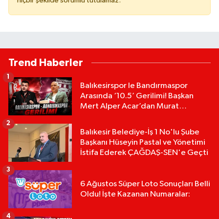
hiçbir şekilde sorumlu tutulamaz.
Trend Haberler
1
Balıkesirspor le Bandırmaspor
Arasında ‘10.5’ Gerilimi! Başkan
Mert Alper Acar’dan Murat
Karakoyun'a Sert Tepki!
2
Balıkesir Belediye-İş 1 No'lu Şube
Başkanı Hüseyin Pastal ve Yönetimi
İstifa Ederek ÇAĞDAŞ-SEN'e Geçti
3
6 Ağustos Süper Loto Sonuçları Belli
Oldu! İşte Kazanan Numaralar:
4