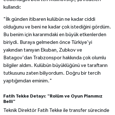
Susurluk
kullandı:
TARİHTE BUGÜN
"İlk günden itibaren kulübün ne kadar ciddi
olduğunu ve beni ne kadar çok istediğini gördüm.
TEKNOLOJİ
Bu benim için kararımdaki en büyük etkenlerden
biriydi. Buraya gelmeden önce Türkiye'yi
Trend
yakından tanıyan Ekuban, Zubkov ve
TÜRKİYE
Batagov'dan Trabzonspor hakkında çok olumlu
bilgiler aldım. Kulübün büyüklüğünü ve taraftarın
VİZYONDAKİLER
tutkusunu zaten biliyordum. Doğru bir tercih
yaptığımdan eminim."
YAŞAM
Fatih Tekke Detayı: "Rolüm ve Oyun Planımız
Belli"
Teknik Direktör Fatih Tekke ile transfer sürecinde