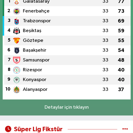
1
Galatasaray
33
77
2
Fenerbahçe
33
73
3
Trabzonspor
33
69
4
Beşiktaş
33
59
5
Göztepe
33
55
6
Başakşehir
33
54
7
Samsunspor
33
48
8
Rizespor
33
40
9
Konyaspor
33
40
10
Alanyaspor
33
37
Detaylar için tıklayın
Süper Lig Fikstür