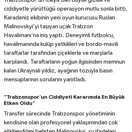
Trabzonspor'un İtalya'dan büyük gizlilik ve
OTOMOTİV
ciddiyetle yürüttüğü operasyon mutlu sonla bitti.
Resmi İlanlar
Karadeniz ekibinin yeni oyun kurucusu Ruslan
Malinovskyi'yi taşıyan uçak Trabzon
SAĞLIK
Havalimanı'na iniş yaptı. Deneyimli futbolcu,
havalimanında kulüp yetkilileri ve bordo-mavili
Savaştepe
taraftarlar tarafından çiçeklerle ve marşlarla
karşılandı. Taraftarların yoğun ilgisinden memnun
SEYAHAT
kalan Ukraynalı yıldız, ayağının tozuyla basın
SİYASET
mensuplarının sorularını yanıtladı.
Sındırgı
"Trabzonspor'un Ciddiyeti Kararımda En Büyük
Etken Oldu"
SPOR
Transfer sürecinde Trabzonspor yönetiminin
kendisine olan profesyonel yaklaşımından çok
SÜRMANŞET
etkilendiğini belirten Malinovskyi, şu ifadeleri