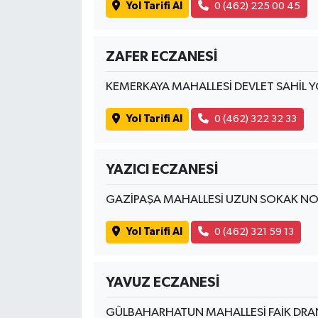
Yol Tarifi Al
0 (462) 225 00 45
Susurluk
TARİHTE BUGÜN
ZAFER ECZANESİ
TEKNOLOJİ
KEMERKAYA MAHALLESİ DEVLET SAHİL 
Yol Tarifi Al
0 (462) 322 32 33
Trend
TÜRKİYE
YAZICI ECZANESİ
VİZYONDAKİLER
GAZİPAŞA MAHALLESİ UZUN SOKAK NO
YAŞAM
Yol Tarifi Al
0 (462) 321 59 13
YAVUZ ECZANESİ
GÜLBAHARHATUN MAHALLESİ FAİK DRA