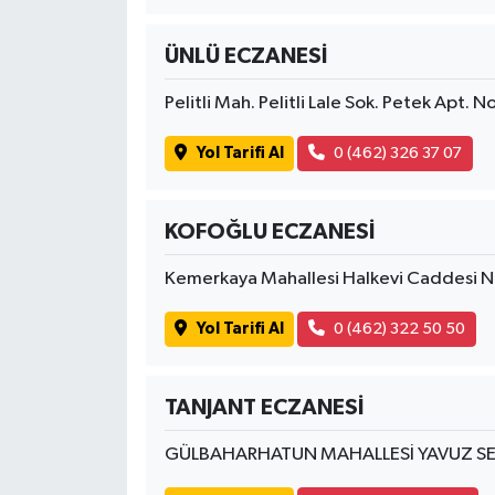
OTOMOTİV
ÜNLÜ ECZANESİ
Resmi İlanlar
Pelitli Mah. Pelitli Lale Sok. Petek Apt. 
SAĞLIK
Yol Tarifi Al
0 (462) 326 37 07
Savaştepe
KOFOĞLU ECZANESİ
SEYAHAT
Kemerkaya Mahallesi Halkevi Caddesi 
SİYASET
Yol Tarifi Al
0 (462) 322 50 50
Sındırgı
SPOR
TANJANT ECZANESİ
GÜLBAHARHATUN MAHALLESİ YAVUZ SEL
SÜRMANŞET