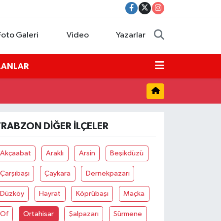
Foto Galeri
Video
Yazarlar
İLANLAR
TRABZON DIĞER İLÇELER
Akçaabat
Araklı
Arsin
Beşikdüzü
Çarşıbaşı
Çaykara
Dernekpazarı
Düzköy
Hayrat
Köprübaşı
Maçka
Of
Ortahisar
Şalpazarı
Sürmene