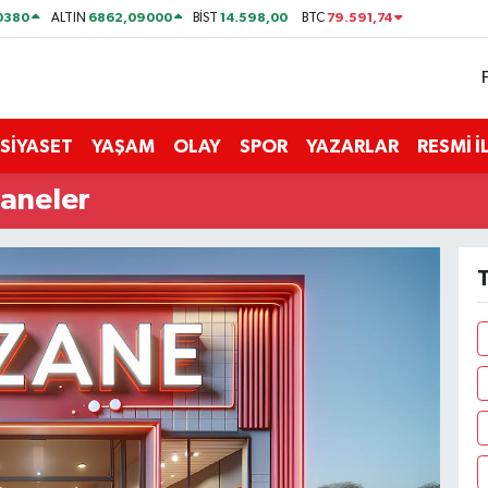
0380
6862,09000
14.598,00
79.591,74
ALTIN
BİST
BTC
SİYASET
YAŞAM
OLAY
SPOR
YAZARLAR
RESMİ 
zaneler