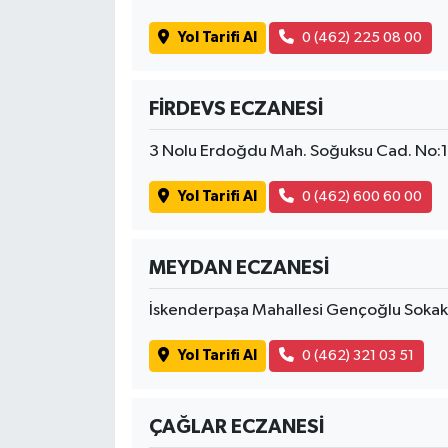
Yol Tarifi Al
0 (462) 225 08 00
FİRDEVS ECZANESİ
3 Nolu Erdoğdu Mah. Soğuksu Cad. No:
Yol Tarifi Al
0 (462) 600 60 00
MEYDAN ECZANESİ
İskenderpaşa Mahallesi Gençoğlu Sokak
Yol Tarifi Al
0 (462) 321 03 51
ÇAĞLAR ECZANESİ