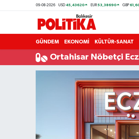
45,43620
53,38690
61,6
09-08-2026
USD
EUR
GBP
ASTROLOJİ
Balıkesir Nöbetçi Eczaneler
Ayvalık
Balıkesir Hava Durumu
GÜNDEM
EKONOMİ
KÜLTÜR-SANAT
Balya
Balıkesir Namaz Vakitleri
Ortahisar Nöbetçi Ec
Bandırma
Balıkesir Trafik Yoğunluk Haritası
Bigadiç
Süper Lig Puan Durumu ve Fikstür
BİYOGRAFİLER
Tüm Manşetler
Burhaniye
Son Dakika Haberleri
ÇEVRE
Haber Arşivi