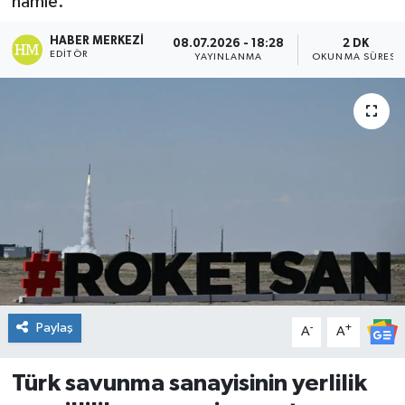
hamle.
DÜNYA
HABER MERKEZI
08.07.2026 - 18:28
2 DK
EDITÖR
YAYINLANMA
OKUNMA SÜRESI
Dursunbey
Edremit
EĞİTİM
EKONOMİ
Erdek
Gömeç
Paylaş
-
+
A
A
Gönen
Türk savunma sanayisinin yerlilik
Havran