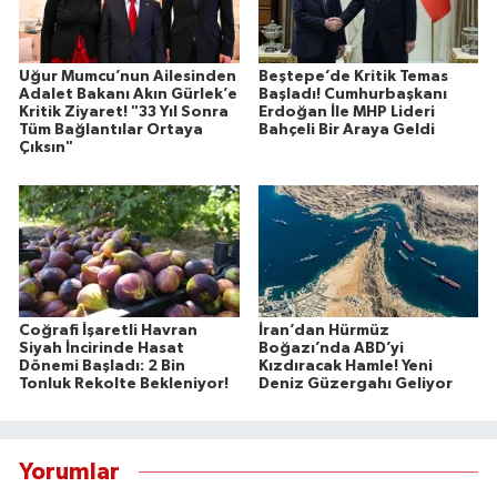
Uğur Mumcu’nun Ailesinden
Beştepe’de Kritik Temas
Adalet Bakanı Akın Gürlek’e
Başladı! Cumhurbaşkanı
Kritik Ziyaret! "33 Yıl Sonra
Erdoğan İle MHP Lideri
Tüm Bağlantılar Ortaya
Bahçeli Bir Araya Geldi
Çıksın"
Coğrafi İşaretli Havran
İran’dan Hürmüz
Siyah İncirinde Hasat
Boğazı’nda ABD’yi
Dönemi Başladı: 2 Bin
Kızdıracak Hamle! Yeni
Tonluk Rekolte Bekleniyor!
Deniz Güzergahı Geliyor
Yorumlar