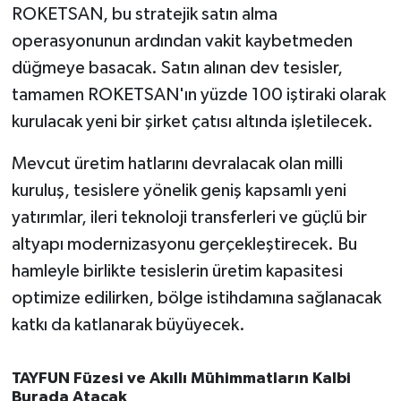
OTOMOTİV
ROKETSAN, bu stratejik satın alma
operasyonunun ardından vakit kaybetmeden
Resmi İlanlar
düğmeye basacak. Satın alınan dev tesisler,
tamamen ROKETSAN'ın yüzde 100 iştiraki olarak
SAĞLIK
kurulacak yeni bir şirket çatısı altında işletilecek.
Savaştepe
Mevcut üretim hatlarını devralacak olan milli
SEYAHAT
kuruluş, tesislere yönelik geniş kapsamlı yeni
yatırımlar, ileri teknoloji transferleri ve güçlü bir
SİYASET
altyapı modernizasyonu gerçekleştirecek. Bu
hamleyle birlikte tesislerin üretim kapasitesi
Sındırgı
optimize edilirken, bölge istihdamına sağlanacak
katkı da katlanarak büyüyecek.
SPOR
SÜRMANŞET
TAYFUN Füzesi ve Akıllı Mühimmatların Kalbi
Burada Atacak