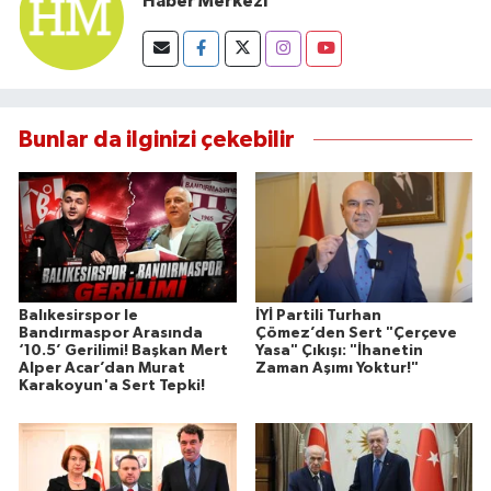
Haber Merkezi
Bunlar da ilginizi çekebilir
Balıkesirspor le
İYİ Partili Turhan
Bandırmaspor Arasında
Çömez’den Sert "Çerçeve
‘10.5’ Gerilimi! Başkan Mert
Yasa" Çıkışı: "İhanetin
Alper Acar’dan Murat
Zaman Aşımı Yoktur!"
Karakoyun'a Sert Tepki!