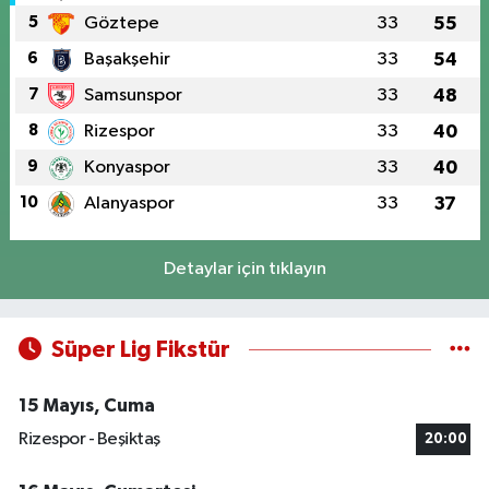
5
Göztepe
33
55
6
Başakşehir
33
54
7
Samsunspor
33
48
8
Rizespor
33
40
9
Konyaspor
33
40
10
Alanyaspor
33
37
Detaylar için tıklayın
Süper Lig Fikstür
15 Mayıs, Cuma
Rizespor - Beşiktaş
20:00