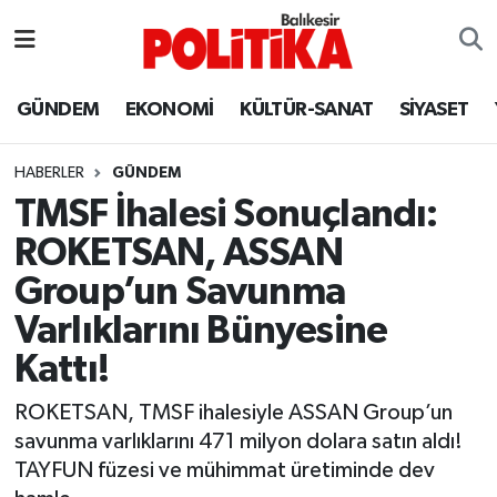
ASTROLOJİ
Balıkesir Nöbetçi Eczaneler
GÜNDEM
EKONOMİ
KÜLTÜR-SANAT
SİYASET
Ayvalık
Balıkesir Hava Durumu
HABERLER
GÜNDEM
Balya
Balıkesir Namaz Vakitleri
TMSF İhalesi Sonuçlandı:
ROKETSAN, ASSAN
Bandırma
Balıkesir Trafik Yoğunluk Haritası
Group’un Savunma
Bigadiç
Süper Lig Puan Durumu ve Fikstür
Varlıklarını Bünyesine
Kattı!
BİYOGRAFİLER
Tüm Manşetler
ROKETSAN, TMSF ihalesiyle ASSAN Group’un
Burhaniye
Son Dakika Haberleri
savunma varlıklarını 471 milyon dolara satın aldı!
TAYFUN füzesi ve mühimmat üretiminde dev
ÇEVRE
Haber Arşivi