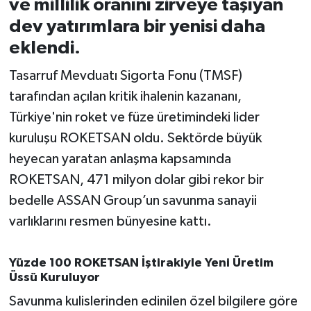
ve millilik oranını zirveye taşıyan
dev yatırımlara bir yenisi daha
İvrindi
eklendi.
KENT GÜNDEMİ
Tasarruf Mevduatı Sigorta Fonu (TMSF)
tarafından açılan kritik ihalenin kazananı,
Kepsut
Türkiye'nin roket ve füze üretimindeki lider
kuruluşu ROKETSAN oldu. Sektörde büyük
KÜLTÜR-SANAT
heyecan yaratan anlaşma kapsamında
MAGAZİN
ROKETSAN, 471 milyon dolar gibi rekor bir
bedelle ASSAN Group’un savunma sanayii
MANŞET
varlıklarını resmen bünyesine kattı.
Manyas
Yüzde 100 ROKETSAN İştirakiyle Yeni Üretim
Üssü Kuruluyor
OLAY
Savunma kulislerinden edinilen özel bilgilere göre