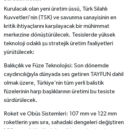
Susurluk
Kurulacak olan yeni üretim üssü, Türk Silahlı
Kuvvetleri'nin (TSK) ve savunma sanayisinin en
TARİHTE BUGÜN
kritik ihtiyaçlarını karşılayacak bir mühimmat
merkezine dönüştürülecek. Tesislerde yüksek
TEKNOLOJİ
teknoloji odaklı şu stratejik üretim faaliyetleri
Trend
yürütülecek:
TÜRKİYE
Balıkçılık ve Füze Teknolojisi: Son dönemde
caydırıcılığıyla dünyada ses getiren TAYFUN dahil
VİZYONDAKİLER
olmak üzere, Türkiye'nin tüm yerli balistik
füzelerinin harp başlıklarının üretimi bu tesiste
YAŞAM
sürdürülecek.
Roket ve Obüs Sistemleri: 107 mm ve 122 mm
roketlerin yanı sıra, sahadaki dengeleri değiştiren