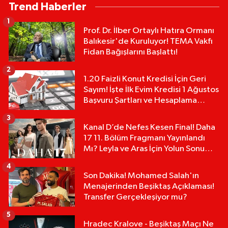
Trend Haberler
1
Prof. Dr. İlber Ortaylı Hatıra Ormanı
Balıkesir'de Kuruluyor! TEMA Vakfı
Fidan Bağışlarını Başlattı!
2
1.20 Faizli Konut Kredisi İçin Geri
Sayım! İşte İlk Evim Kredisi 1 Ağustos
Başvuru Şartları ve Hesaplama
Tablosu:
3
Kanal D’de Nefes Kesen Final! Daha
17 11. Bölüm Fragmanı Yayınlandı
Mı? Leyla ve Aras İçin Yolun Sonu
Mu?
4
Son Dakika! Mohamed Salah'ın
Menajerinden Beşiktaş Açıklaması!
Transfer Gerçekleşiyor mu?
5
Hradec Kralove - Beşiktaş Maçı Ne