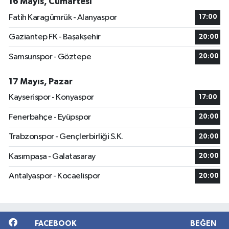
16 Mayıs, Cumartesi
Fatih Karagümrük - Alanyaspor
17:00
Gaziantep FK - Başakşehir
20:00
Samsunspor - Göztepe
20:00
17 Mayıs, Pazar
Kayserispor - Konyaspor
17:00
Fenerbahçe - Eyüpspor
20:00
Trabzonspor - Gençlerbirliği S.K.
20:00
Kasımpaşa - Galatasaray
20:00
Antalyaspor - Kocaelispor
20:00
FACEBOOK
BEĞEN