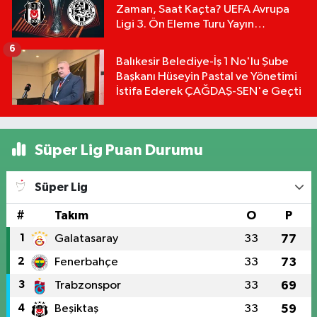
Zaman, Saat Kaçta? UEFA Avrupa
Ligi 3. Ön Eleme Turu Yayın
Detayları!
6
Balıkesir Belediye-İş 1 No'lu Şube
Başkanı Hüseyin Pastal ve Yönetimi
İstifa Ederek ÇAĞDAŞ-SEN'e Geçti
Süper Lig Puan Durumu
Süper Lig
#
Takım
O
P
1
Galatasaray
33
77
2
Fenerbahçe
33
73
3
Trabzonspor
33
69
4
Beşiktaş
33
59