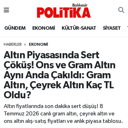
ASTROLOJİ
Balıkesir Nöbetçi Eczaneler
GÜNDEM
EKONOMİ
KÜLTÜR-SANAT
SİYASET
Ayvalık
Balıkesir Hava Durumu
HABERLER
EKONOMİ
Balya
Balıkesir Namaz Vakitleri
Altın Piyasasında Sert
Çöküş! Ons ve Gram Altın
Bandırma
Balıkesir Trafik Yoğunluk Haritası
Aynı Anda Çakıldı: Gram
Bigadiç
Süper Lig Puan Durumu ve Fikstür
Altın, Çeyrek Altın Kaç TL
Oldu?
BİYOGRAFİLER
Tüm Manşetler
Altın fiyatlarında son dakika sert düşüş! 8
Burhaniye
Son Dakika Haberleri
Temmuz 2026 canlı gram altın, çeyrek altın ve
ons altın alış-satış fiyatları ve anlık piyasa tablosu.
ÇEVRE
Haber Arşivi