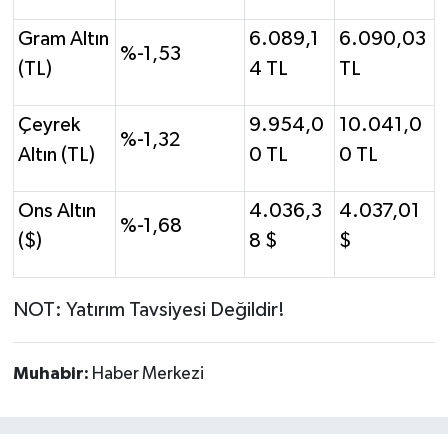
Gram Altın
6.089,1
6.090,03
%-1,53
(TL)
4 TL
TL
Çeyrek
9.954,0
10.041,0
%-1,32
Altın (TL)
0 TL
0 TL
Ons Altın
4.036,3
4.037,01
%-1,68
($)
8 $
$
NOT: Yatırım Tavsiyesi Değildir!
Muhabir:
Haber Merkezi