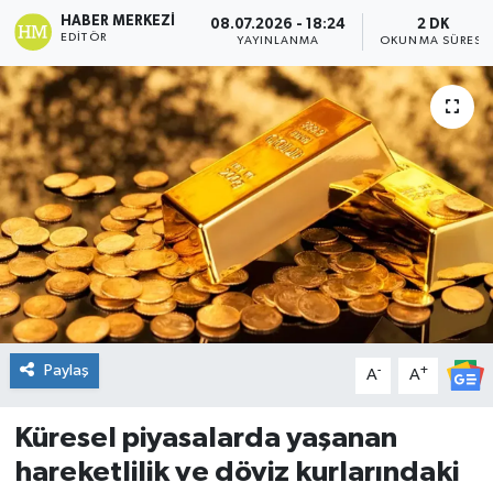
HABER MERKEZI
08.07.2026 - 18:24
2 DK
DÜNYA
EDITÖR
YAYINLANMA
OKUNMA SÜRESI
Dursunbey
Edremit
EĞİTİM
EKONOMİ
Erdek
Paylaş
-
+
Gömeç
A
A
Gönen
Küresel piyasalarda yaşanan
hareketlilik ve döviz kurlarındaki
Havran