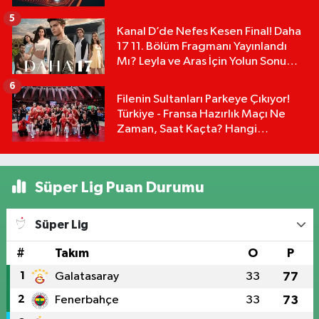
Detayları!
5
Kanal D’de Nefes Kesen Final! Daha
17 11. Bölüm Fragmanı Yayınlandı
Mı? Leyla ve Aras İçin Yolun Sonu
Mu?
6
Filenin Sultanları Parkeye Çıkıyor!
Türkiye - Fransa Hazırlık Maçı Ne
Zaman, Saat Kaçta? Hangi
Kanalda?
Süper Lig Puan Durumu
Süper Lig
#
Takım
O
P
1
Galatasaray
33
77
2
Fenerbahçe
33
73