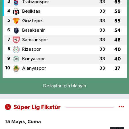
3
Trabzonspor
33
69
4
Beşiktaş
33
59
5
Göztepe
33
55
6
Başakşehir
33
54
7
Samsunspor
33
48
8
Rizespor
33
40
9
Konyaspor
33
40
10
Alanyaspor
33
37
Detaylar için tıklayın
Süper Lig Fikstür
15 Mayıs, Cuma