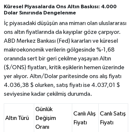
Susurluk
Küresel Piyasalarda Ons Altın Baskısı: 4.000
Dolar Sınırında Dengelenme
TARİHTE BUGÜN
İç piyasadaki düşüşün ana mimarı olan uluslararası
ons altın fiyatlarında da kayıplar göze çarpıyor.
TEKNOLOJİ
ABD Merkez Bankası (Fed) kararları ve küresel
makroekonomik verilerin gölgesinde %-1,68
Trend
oranında sert bir geri çekilme yaşayan Altın
TÜRKİYE
($/ONS) fiyatları, kritik eşiklerin hemen üzerinde
yer alıyor. Altın/Dolar paritesinde ons alış fiyatı
VİZYONDAKİLER
4.036,38 $ olurken, satış fiyatı ise 4.037,01 $
seviyesine kadar çekilmiş durumda.
YAŞAM
Günlük
Canlı Alış
Canlı Satış
Altın Türü
Değişim
Fiyatı
Fiyatı
Oranı