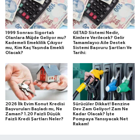
1999 Sonrası Sigortalı
GETAD Sistemi Nedir,
Olanlara Müjde Geliyor mu?
Kimlere Verilecek? Gelir
Kademeli Emeklilik Çıkıyor
Tamamlayıcı Aile Destek
mu, Kim Kaç Yaşında Emekli
Sistemi Başvuru Şartları Ve
Olacak?
Tarihi:
2026 İlk Evim Konut Kredisi
Sürücüler Dikkat! Benzine
Başvuruları Başladı mı, Ne
Dev Zam Geliyor! Zam Ne
Zaman? 1.20 Faizli Düşük
Kadar Olacak? İşte
Faizli Kredi Şartları Neler?
Pompaya Yansıyacak Net
Rakam!