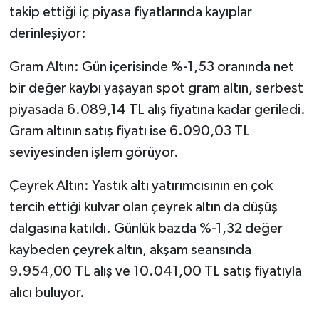
OTOMOTİV
takip ettiği iç piyasa fiyatlarında kayıplar
derinleşiyor:
Resmi İlanlar
Gram Altın: Gün içerisinde %-1,53 oranında net
SAĞLIK
bir değer kaybı yaşayan spot gram altın, serbest
piyasada 6.089,14 TL alış fiyatına kadar geriledi.
Savaştepe
Gram altının satış fiyatı ise 6.090,03 TL
SEYAHAT
seviyesinden işlem görüyor.
Çeyrek Altın: Yastık altı yatırımcısının en çok
SİYASET
tercih ettiği kulvar olan çeyrek altın da düşüş
Sındırgı
dalgasına katıldı. Günlük bazda %-1,32 değer
kaybeden çeyrek altın, akşam seansında
SPOR
9.954,00 TL alış ve 10.041,00 TL satış fiyatıyla
alıcı buluyor.
SÜRMANŞET