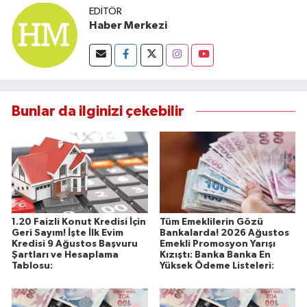
EDITÖR
Haber Merkezi
Bunlar da ilginizi çekebilir
1.20 Faizli Konut Kredisi İçin
Tüm Emeklilerin Gözü
Geri Sayım! İşte İlk Evim
Bankalarda! 2026 Ağustos
Kredisi 9 Ağustos Başvuru
Emekli Promosyon Yarışı
Şartları ve Hesaplama
Kızıştı: Banka Banka En
Tablosu:
Yüksek Ödeme Listeleri: