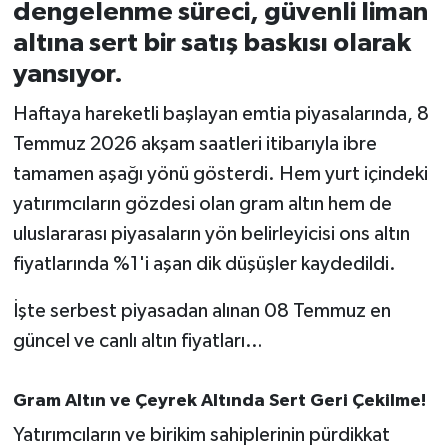
dengelenme süreci, güvenli liman
altına sert bir satış baskısı olarak
İvrindi
yansıyor.
KENT GÜNDEMİ
Haftaya hareketli başlayan emtia piyasalarında, 8
Temmuz 2026 akşam saatleri itibarıyla ibre
Kepsut
tamamen aşağı yönü gösterdi. Hem yurt içindeki
KÜLTÜR-SANAT
yatırımcıların gözdesi olan gram altın hem de
uluslararası piyasaların yön belirleyicisi ons altın
MAGAZİN
fiyatlarında %1'i aşan dik düşüşler kaydedildi.
MANŞET
İşte serbest piyasadan alınan 08 Temmuz en
güncel ve canlı altın fiyatları…
Manyas
Gram Altın ve Çeyrek Altında Sert Geri Çekilme!
OLAY
Yatırımcıların ve birikim sahiplerinin pürdikkat