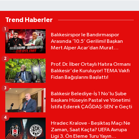
Trend Haberler
1
Balıkesirspor le Bandırmaspor
Arasında ‘10.5’ Gerilimi! Başkan
Mert Alper Acar’dan Murat
Karakoyun'a Sert Tepki!
2
Prof. Dr. İlber Ortaylı Hatıra Ormanı
Balıkesir'de Kuruluyor! TEMA Vakfı
Fidan Bağışlarını Başlattı!
3
Balıkesir Belediye-İş 1 No'lu Şube
Başkanı Hüseyin Pastal ve Yönetimi
İstifa Ederek ÇAĞDAŞ-SEN'e Geçti
4
Hradec Kralove - Beşiktaş Maçı Ne
Zaman, Saat Kaçta? UEFA Avrupa
Ligi 3. Ön Eleme Turu Yayın