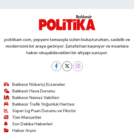
Susurluk
TARİHTE BUGÜN
TEKNOLOJİ
politikam.com, yepyeni temasıyla sizleri buluştururken, sadelik ve
modernizmi bir araya getiriyor. Şatafattan kaçınıyor ve insanlara
Trend
haber okuyabilecekleri bir altyapı sunuyor.
TÜRKİYE
VİZYONDAKİLER
Balıkesir Nöbetçi Eczaneler
Balıkesir Hava Durumu
YAŞAM
Balıkesir Namaz Vakitleri
Balıkesir Trafik Yoğunluk Haritası
Süper Lig Puan Durumu ve Fikstür
Tüm Manşetler
Son Dakika Haberleri
Haber Arşivi