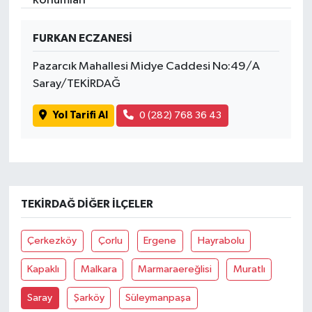
İvrindi
FURKAN ECZANESİ
Pazarcık Mahallesi Midye Caddesi No:49/A
KENT GÜNDEMİ
Saray/TEKİRDAĞ
Kepsut
Yol Tarifi Al
0 (282) 768 36 43
KÜLTÜR-SANAT
MAGAZİN
TEKIRDAĞ DIĞER İLÇELER
MANŞET
Çerkezköy
Çorlu
Ergene
Hayrabolu
Manyas
Kapaklı
Malkara
Marmaraereğlisi
Muratlı
OLAY
Saray
Şarköy
Süleymanpaşa