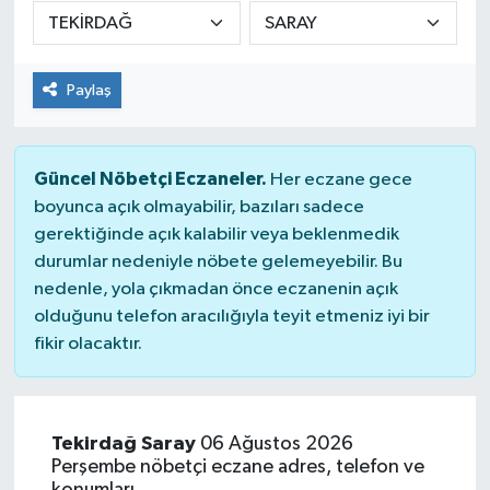
DÜNYA
Paylaş
Dursunbey
Edremit
Güncel Nöbetçi Eczaneler.
Her eczane gece
EĞİTİM
boyunca açık olmayabilir, bazıları sadece
gerektiğinde açık kalabilir veya beklenmedik
durumlar nedeniyle nöbete gelemeyebilir. Bu
EKONOMİ
nedenle, yola çıkmadan önce eczanenin açık
olduğunu telefon aracılığıyla teyit etmeniz iyi bir
Erdek
fikir olacaktır.
Gömeç
Gönen
Tekirdağ Saray
06 Ağustos 2026
Perşembe nöbetçi eczane adres, telefon ve
Havran
konumları