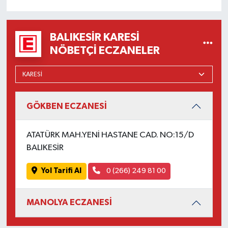
OTOMOTİV
Resmi İlanlar
BALIKESIR KARESI
NÖBETÇI ECZANELER
SAĞLIK
Savaştepe
GÖKBEN ECZANESİ
SEYAHAT
SİYASET
ATATÜRK MAH.YENİ HASTANE CAD. NO:15/D
BALIKESİR
Sındırgı
Yol Tarifi Al
0 (266) 249 81 00
SPOR
MANOLYA ECZANESİ
SÜRMANŞET