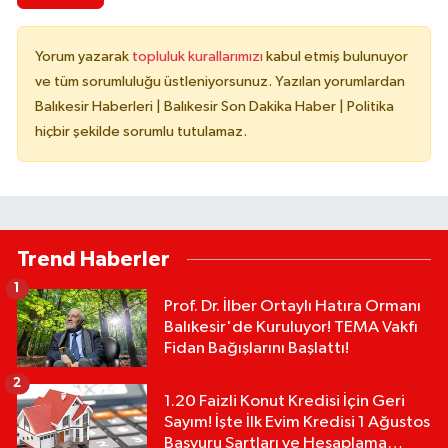
Yorum yazarak
topluluk kurallarımızı
kabul etmiş bulunuyor
ve tüm sorumluluğu üstleniyorsunuz. Yazılan yorumlardan
Balıkesir Haberleri | Balıkesir Son Dakika Haber | Politika
hiçbir şekilde sorumlu tutulamaz.
Trend Haberler
1
Prof. Dr. İlber Ortaylı Hatıra Ormanı
Balıkesir'de Kuruluyor! TEMA Vakfı
Fidan Bağışlarını Başlattı!
2
1.20 Faizli Konut Kredisi İçin Geri
Sayım! İşte İlk Evim Kredisi 1 Ağustos
Başvuru Şartları ve Hesaplama