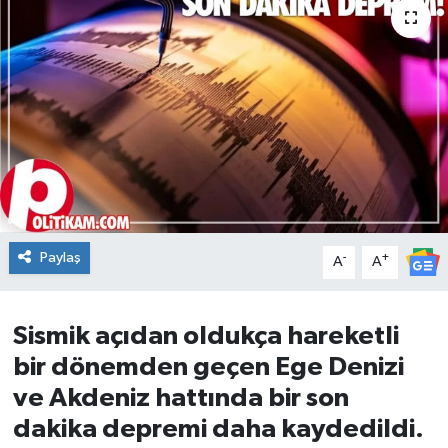
DÜNYA
Dursunbey
Edremit
EĞİTİM
EKONOMİ
Paylaş
-
+
A
A
Erdek
Sismik açıdan oldukça hareketli
Gömeç
bir dönemden geçen Ege Denizi
Gönen
ve Akdeniz hattında bir son
dakika depremi daha kaydedildi.
Havran