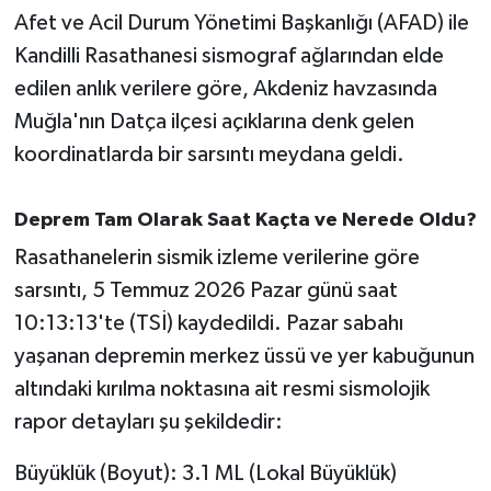
Afet ve Acil Durum Yönetimi Başkanlığı (AFAD) ile
İvrindi
Kandilli Rasathanesi sismograf ağlarından elde
edilen anlık verilere göre, Akdeniz havzasında
KENT GÜNDEMİ
Muğla'nın Datça ilçesi açıklarına denk gelen
koordinatlarda bir sarsıntı meydana geldi.
Kepsut
KÜLTÜR-SANAT
Deprem Tam Olarak Saat Kaçta ve Nerede Oldu?
Rasathanelerin sismik izleme verilerine göre
MAGAZİN
sarsıntı, 5 Temmuz 2026 Pazar günü saat
10:13:13'te (TSİ) kaydedildi. Pazar sabahı
MANŞET
yaşanan depremin merkez üssü ve yer kabuğunun
Manyas
altındaki kırılma noktasına ait resmi sismolojik
rapor detayları şu şekildedir:
OLAY
Büyüklük (Boyut): 3.1 ML (Lokal Büyüklük)