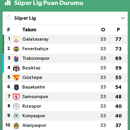
Süper Lig Puan Durumu
Süper Lig
#
Takım
O
P
1
Galatasaray
33
77
2
Fenerbahçe
33
73
3
Trabzonspor
33
69
4
Beşiktaş
33
59
5
Göztepe
33
55
6
Başakşehir
33
54
7
Samsunspor
33
48
8
Rizespor
33
40
9
Konyaspor
33
40
10
Alanyaspor
33
37