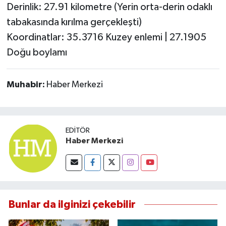
OTOMOTİV
Derinlik: 27.91 kilometre (Yerin orta-derin odaklı
tabakasında kırılma gerçekleşti)
Resmi İlanlar
Koordinatlar: 35.3716 Kuzey enlemi | 27.1905
Doğu boylamı
SAĞLIK
Savaştepe
Muhabir:
Haber Merkezi
SEYAHAT
EDITÖR
SİYASET
Haber Merkezi
Sındırgı
SPOR
Bunlar da ilginizi çekebilir
SÜRMANŞET