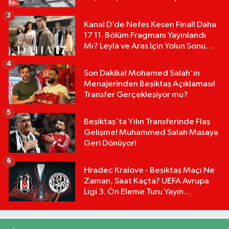
Tablosu:
3
Kanal D’de Nefes Kesen Final! Daha
17 11. Bölüm Fragmanı Yayınlandı
Mı? Leyla ve Aras İçin Yolun Sonu
Mu?
4
Son Dakika! Mohamed Salah'ın
Menajerinden Beşiktaş Açıklaması!
Transfer Gerçekleşiyor mu?
5
Beşiktaş'ta Yılın Transferinde Flaş
Gelişme! Muhammed Salah Masaya
Geri Dönüyor!
6
Hradec Kralove - Beşiktaş Maçı Ne
Zaman, Saat Kaçta? UEFA Avrupa
Ligi 3. Ön Eleme Turu Yayın
Detayları!