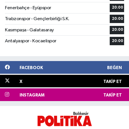
Fenerbahçe - Eyüpspor
20:00
Trabzonspor - Gençlerbirliği S.K.
20:00
Kasımpaşa - Galatasaray
20:00
Antalyaspor - Kocaelispor
20:00
FACEBOOK
BEĞEN
X
TAKIP ET
INSTAGRAM
TAKIP ET