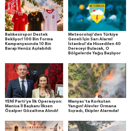
Susurluk
TARİHTE BUGÜN
TEKNOLOJİ
Balıkesirspor Destek
Meteoroloji’den Türkiye
Bekliyor! 100 Bin Forma
Geneli İçin Sarı Alarm!
Kampanyasında 10 Bin
İstanbul’da Hissedilen 40
Barajı Henüz Aşılabildi
Dereceyi Bulacak, O
Trend
Bölgelerde Yağış Başlıyor
TÜRKİYE
VİZYONDAKİLER
YAŞAM
YENİ Parti’ye İlk Operasyon:
Manyas'ta Korkutan
Manisa İl Başkanı İlksen
Yangın! Alevler Ormana
Özalper Gözaltına Alındı!
Sıçradı, Ekipler Alarmda!