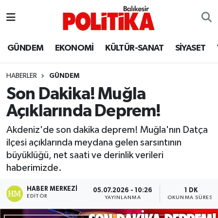
ASTROLOJİ
Balıkesir Nöbetçi Eczaneler
GÜNDEM
EKONOMİ
KÜLTÜR-SANAT
SİYASET
Ayvalık
Balıkesir Hava Durumu
HABERLER
GÜNDEM
Balya
Balıkesir Namaz Vakitleri
Son Dakika! Muğla
Açıklarında Deprem!
Bandırma
Balıkesir Trafik Yoğunluk Haritası
Akdeniz'de son dakika deprem! Muğla'nın Datça
Bigadiç
Süper Lig Puan Durumu ve Fikstür
ilçesi açıklarında meydana gelen sarsıntının
büyüklüğü, net saati ve derinlik verileri
BİYOGRAFİLER
Tüm Manşetler
haberimizde.
Burhaniye
Son Dakika Haberleri
HABER MERKEZI
05.07.2026 - 10:26
1 DK
EDITÖR
YAYINLANMA
OKUNMA SÜRESI
ÇEVRE
Haber Arşivi