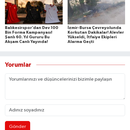
Balıkesirspor’dan Dev 100
İzmir-Bursa Çevreyolunda
Bin Forma Kampanyası!
Korkutan Dakikalar! Alevler
Şanlı 60. Yıl Gururu Bu
Yükseldi, İtfaiye Ekipleri
Akşam Canlı Yayında!
Alarma Geçti
Yorumlar
Gönder