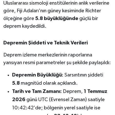
Uluslararası sismoloji enstitülerinin anlık verilerine
göre, Fiji Adaları'nın güney kesiminde Richter
İvrindi
ölçeğine göre
5.8 büyüklüğünde
güçlü bir
KENT GÜNDEMİ
deprem kaydedildi.
Kepsut
Depremin Şiddeti ve Teknik Verileri
KÜLTÜR-SANAT
Deprem izleme merkezlerinin raporlarına
yansıyan resmi parametreler şu şekilde paylaşıldı:
MAGAZİN
Depremin Büyüklüğü:
Sarsıntının şiddeti
MANŞET
5.8
magnitüd olarak açıklandı.
Manyas
Tarih ve Tam Zamanı:
Deprem,
1 Temmuz
2026
günü UTC (Evrensel Zaman) saatiyle
OLAY
10:42:42'de; bölgenin yerel saatiyle ise