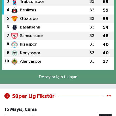
3
Trabzonspor
33
69
4
Beşiktaş
33
59
5
Göztepe
33
55
6
Başakşehir
33
54
7
Samsunspor
33
48
8
Rizespor
33
40
9
Konyaspor
33
40
10
Alanyaspor
33
37
Detaylar için tıklayın
Süper Lig Fikstür
15 Mayıs, Cuma