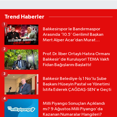
Trend Haberler
1
Balıkesirspor le Bandırmaspor
Arasında ‘10.5’ Gerilimi! Başkan
Mert Alper Acar’dan Murat
Karakoyun'a Sert Tepki!
2
Prof. Dr. İlber Ortaylı Hatıra Ormanı
Balıkesir'de Kuruluyor! TEMA Vakfı
Fidan Bağışlarını Başlattı!
3
Balıkesir Belediye-İş 1 No'lu Şube
Başkanı Hüseyin Pastal ve Yönetimi
İstifa Ederek ÇAĞDAŞ-SEN'e Geçti
4
Milli Piyango Sonuçları Açıklandı
mı? 9 Ağustos Milli Piyango'da
Kazanan Numaralar Hangileri?