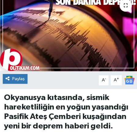
DÜNYA
Dursunbey
Edremit
EĞİTİM
EKONOMİ
Paylaş
-
+
A
A
Erdek
Okyanusya kıtasında, sismik
Gömeç
hareketliliğin en yoğun yaşandığı
Pasifik Ateş Çemberi kuşağından
Gönen
yeni bir deprem haberi geldi.
Havran