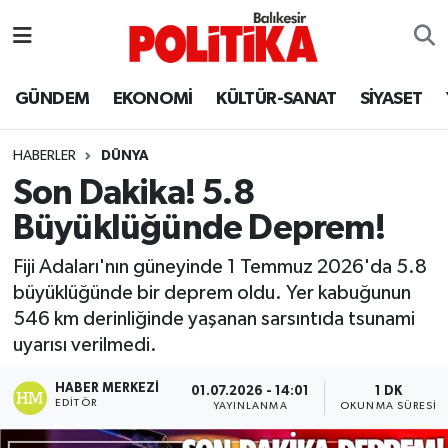
ASTROLOJİ
Balıkesir Nöbetçi Eczaneler
GÜNDEM
EKONOMİ
KÜLTÜR-SANAT
SİYASET
Ayvalık
Balıkesir Hava Durumu
HABERLER
DÜNYA
Balya
Balıkesir Namaz Vakitleri
Son Dakika! 5.8
Büyüklüğünde Deprem!
Bandırma
Balıkesir Trafik Yoğunluk Haritası
Fiji Adaları'nın güneyinde 1 Temmuz 2026'da 5.8
Bigadiç
Süper Lig Puan Durumu ve Fikstür
büyüklüğünde bir deprem oldu. Yer kabuğunun
546 km derinliğinde yaşanan sarsıntıda tsunami
BİYOGRAFİLER
Tüm Manşetler
uyarısı verilmedi.
Burhaniye
Son Dakika Haberleri
HABER MERKEZI
01.07.2026 - 14:01
1 DK
EDITÖR
YAYINLANMA
OKUNMA SÜRESI
ÇEVRE
Haber Arşivi