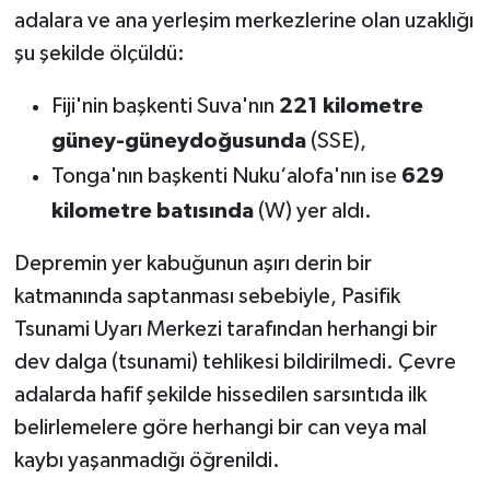
Susurluk
adalara ve ana yerleşim merkezlerine olan uzaklığı
şu şekilde ölçüldü:
TARİHTE BUGÜN
Fiji'nin başkenti Suva'nın
221 kilometre
TEKNOLOJİ
güney-güneydoğusunda
(SSE),
Tonga'nın başkenti Nuku‘alofa'nın ise
629
Trend
kilometre batısında
(W) yer aldı.
TÜRKİYE
Depremin yer kabuğunun aşırı derin bir
katmanında saptanması sebebiyle, Pasifik
VİZYONDAKİLER
Tsunami Uyarı Merkezi tarafından herhangi bir
YAŞAM
dev dalga (tsunami) tehlikesi bildirilmedi. Çevre
adalarda hafif şekilde hissedilen sarsıntıda ilk
belirlemelere göre herhangi bir can veya mal
kaybı yaşanmadığı öğrenildi.