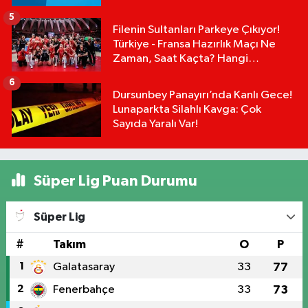
5
Filenin Sultanları Parkeye Çıkıyor!
Türkiye - Fransa Hazırlık Maçı Ne
Zaman, Saat Kaçta? Hangi
Kanalda?
6
Dursunbey Panayırı’nda Kanlı Gece!
Lunaparkta Silahlı Kavga: Çok
Sayıda Yaralı Var!
Süper Lig Puan Durumu
Süper Lig
#
Takım
O
P
1
Galatasaray
33
77
2
Fenerbahçe
33
73