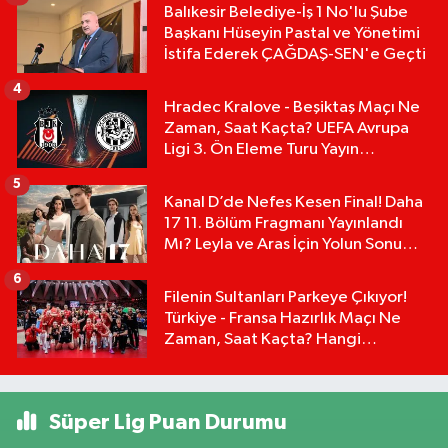
Balıkesir Belediye-İş 1 No'lu Şube
Başkanı Hüseyin Pastal ve Yönetimi
İstifa Ederek ÇAĞDAŞ-SEN'e Geçti
4
Hradec Kralove - Beşiktaş Maçı Ne
Zaman, Saat Kaçta? UEFA Avrupa
Ligi 3. Ön Eleme Turu Yayın
Detayları!
5
Kanal D’de Nefes Kesen Final! Daha
17 11. Bölüm Fragmanı Yayınlandı
Mı? Leyla ve Aras İçin Yolun Sonu
Mu?
6
Filenin Sultanları Parkeye Çıkıyor!
Türkiye - Fransa Hazırlık Maçı Ne
Zaman, Saat Kaçta? Hangi
Kanalda?
Süper Lig Puan Durumu