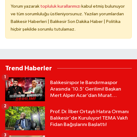
Yorum yazarak
topluluk kurallarımızı
kabul etmiş bulunuyor
ve tüm sorumluluğu üstleniyorsunuz. Yazılan yorumlardan
Balıkesir Haberleri | Balıkesir Son Dakika Haber | Politika
hiçbir şekilde sorumlu tutulamaz.
Trend Haberler
1
Balıkesirspor le Bandırmaspor
Arasında ‘10.5’ Gerilimi! Başkan
Mert Alper Acar’dan Murat
Karakoyun'a Sert Tepki!
2
Prof. Dr. İlber Ortaylı Hatıra Ormanı
Balıkesir'de Kuruluyor! TEMA Vakfı
Fidan Bağışlarını Başlattı!
3