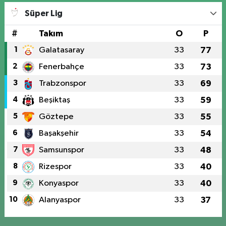
Süper Lig
#
Takım
O
P
1
Galatasaray
33
77
2
Fenerbahçe
33
73
3
Trabzonspor
33
69
4
Beşiktaş
33
59
5
Göztepe
33
55
6
Başakşehir
33
54
7
Samsunspor
33
48
8
Rizespor
33
40
9
Konyaspor
33
40
10
Alanyaspor
33
37