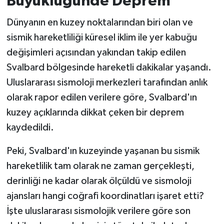
Büyüklüğünde Deprem
Dünyanın en kuzey noktalarından biri olan ve
İvrindi
sismik hareketliliği küresel iklim ile yer kabuğu
KENT GÜNDEMİ
değişimleri açısından yakından takip edilen
Svalbard bölgesinde hareketli dakikalar yaşandı.
Kepsut
Uluslararası sismoloji merkezleri tarafından anlık
olarak rapor edilen verilere göre, Svalbard'ın
KÜLTÜR-SANAT
kuzey açıklarında dikkat çeken bir deprem
MAGAZİN
kaydedildi.
Peki, Svalbard'ın kuzeyinde yaşanan bu sismik
MANŞET
hareketlilik tam olarak ne zaman gerçekleşti,
Manyas
derinliği ne kadar olarak ölçüldü ve sismoloji
ajansları hangi coğrafi koordinatları işaret etti?
OLAY
İşte uluslararası sismolojik verilere göre son