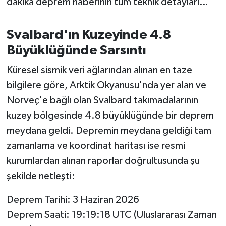
dakika deprem haberinin tüm teknik detayları…
OTOMOTİV
Resmi İlanlar
Svalbard'ın Kuzeyinde 4.8
Büyüklüğünde Sarsıntı
SAĞLIK
Küresel sismik veri ağlarından alınan en taze
Savaştepe
bilgilere göre, Arktik Okyanusu'nda yer alan ve
Norveç'e bağlı olan Svalbard takımadalarının
SEYAHAT
kuzey bölgesinde 4.8 büyüklüğünde bir deprem
meydana geldi. Depremin meydana geldiği tam
SİYASET
zamanlama ve koordinat haritası ise resmi
Sındırgı
kurumlardan alınan raporlar doğrultusunda şu
şekilde netleşti:
SPOR
Deprem Tarihi: 3 Haziran 2026
SÜRMANŞET
Deprem Saati: 19:19:18 UTC (Uluslararası Zaman