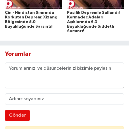
Çin - Hindistan Sınırında
Pasifik Depremle Sallandı!
Korkutan Deprem: Xizang
Kermadec Adaları
Bölgesinde 5.0
Açıklarında 6.3
Büyüklüğünde Sarsıntı!
Büyüklüğünde Şiddetli
Sarsıntı!
Yorumlar
Gönder