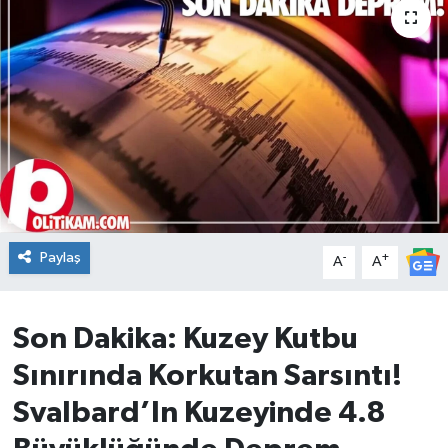
DÜNYA
Dursunbey
Edremit
EĞİTİM
EKONOMİ
Paylaş
-
+
A
A
Erdek
Son Dakika: Kuzey Kutbu
Gömeç
Sınırında Korkutan Sarsıntı!
Gönen
Svalbard’In Kuzeyinde 4.8
Havran