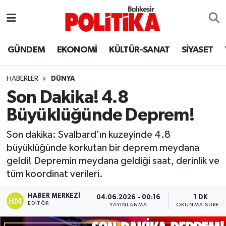
ASTROLOJİ
Balıkesir Nöbetçi Eczaneler
GÜNDEM
EKONOMİ
KÜLTÜR-SANAT
SİYASET
Ayvalık
Balıkesir Hava Durumu
HABERLER
DÜNYA
Balya
Balıkesir Namaz Vakitleri
Son Dakika! 4.8
Büyüklüğünde Deprem!
Bandırma
Balıkesir Trafik Yoğunluk Haritası
Son dakika: Svalbard'ın kuzeyinde 4.8
Bigadiç
Süper Lig Puan Durumu ve Fikstür
büyüklüğünde korkutan bir deprem meydana
geldi! Depremin meydana geldiği saat, derinlik ve
BİYOGRAFİLER
Tüm Manşetler
tüm koordinat verileri.
Burhaniye
Son Dakika Haberleri
HABER MERKEZI
04.06.2026 - 00:16
1 DK
EDITÖR
YAYINLANMA
OKUNMA SÜRESI
ÇEVRE
Haber Arşivi