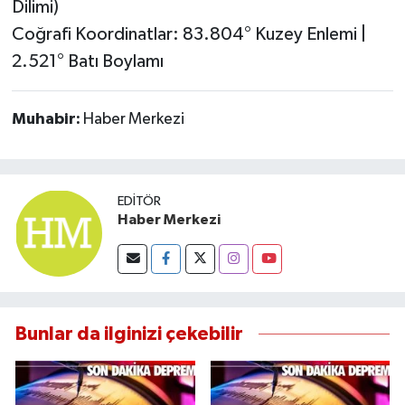
Dilimi)
Susurluk
Coğrafi Koordinatlar: 83.804° Kuzey Enlemi |
2.521° Batı Boylamı
TARİHTE BUGÜN
TEKNOLOJİ
Muhabir:
Haber Merkezi
Trend
TÜRKİYE
EDITÖR
Haber Merkezi
VİZYONDAKİLER
YAŞAM
Bunlar da ilginizi çekebilir