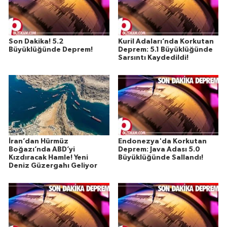
Son Dakika! 5.2
Kuril Adaları’nda Korkutan
Büyüklüğünde Deprem!
Deprem: 5.1 Büyüklüğünde
Sarsıntı Kaydedildi!
İran’dan Hürmüz
Endonezya'da Korkutan
Boğazı’nda ABD’yi
Deprem: Java Adası 5.0
Kızdıracak Hamle! Yeni
Büyüklüğünde Sallandı!
Deniz Güzergahı Geliyor