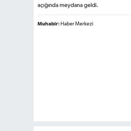
OTOMOTİV
açığında meydana geldi.
Resmi İlanlar
Muhabir:
Haber Merkezi
SAĞLIK
Savaştepe
SEYAHAT
SİYASET
Sındırgı
SPOR
SÜRMANŞET