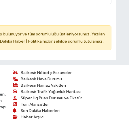
ş bulunuyor ve tüm sorumluluğu üstleniyorsunuz. Yazılan
 Dakika Haber | Politika hiçbir şekilde sorumlu tutulamaz.
Balıkesir Nöbetçi Eczaneler
Balıkesir Hava Durumu
Balıkesir Namaz Vakitleri
Balıkesir Trafik Yoğunluk Haritası
ken,
Süper Lig Puan Durumu ve Fikstür
n
Tüm Manşetler
yapı
Son Dakika Haberleri
Haber Arşivi