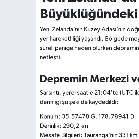
Büyüklüğündeki S
İvrindi
Yeni Zelanda'nın Kuzey Adası'nın doğu
KENT GÜNDEMİ
yer hareketliliği yaşandı. Bölgede m
Kepsut
süreli paniğe neden olurken depremin 
netleşti.
KÜLTÜR-SANAT
Depremin Merkezi ve
MAGAZİN
Sarsıntı, yerel saatle 21:04'te (UTC
MANŞET
derinliği şu şekilde kaydedildi:
Manyas
Konum: 35.57478 G, 178.78941 D
OLAY
Derinlik: 290,2 km
Mesafe Bilgileri: Tauranga'nın 331 k