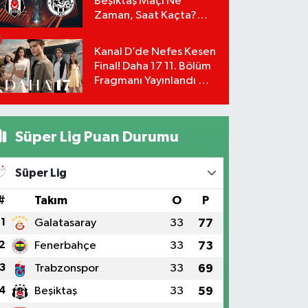
Beşiktaş Maçı Ne
Zaman, Saat Kaçta?
UEFA Avrupa Ligi 3. Ön
Eleme Turu Yayın
Kanal D’de Nefes Kesen
Detayları!
Final! Daha 17 11. Bölüm
Fragmanı Yayınlandı Mı?
Leyla ve Aras İçin Yolun
Sonu Mu?
Süper Lig Puan Durumu
Süper Lig
#
Takım
O
P
1
Galatasaray
33
77
2
Fenerbahçe
33
73
3
Trabzonspor
33
69
4
Beşiktaş
33
59