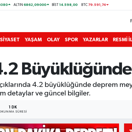
0380
6862,09000
14.598,00
79.591,74
ALTIN
BİST
BTC
SİYASET
YAŞAM
OLAY
SPOR
YAZARLAR
RESMİ 
 4.2 Büyüklüğünd
 açıklarında 4.2 büyüklüğünde deprem me
üm detaylar ve güncel bilgiler.
1 DK
OKUNMA SÜRESI