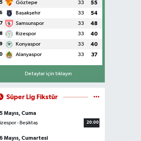
5
Göztepe
33
55
6
Başakşehir
33
54
7
Samsunspor
33
48
8
Rizespor
33
40
9
Konyaspor
33
40
0
Alanyaspor
33
37
Detaylar için tıklayın
Süper Lig Fikstür
5 Mayıs, Cuma
izespor - Beşiktaş
20:00
6 Mayıs, Cumartesi