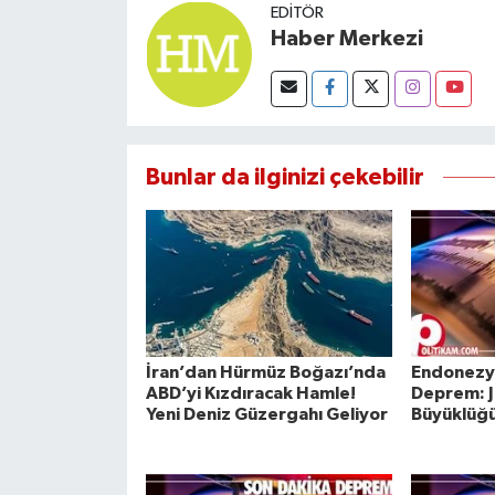
EDITÖR
Susurluk
Haber Merkezi
TARİHTE BUGÜN
TEKNOLOJİ
Bunlar da ilginizi çekebilir
Trend
TÜRKİYE
VİZYONDAKİLER
YAŞAM
İran’dan Hürmüz Boğazı’nda
Endonezy
ABD’yi Kızdıracak Hamle!
Deprem: J
Yeni Deniz Güzergahı Geliyor
Büyüklüğü