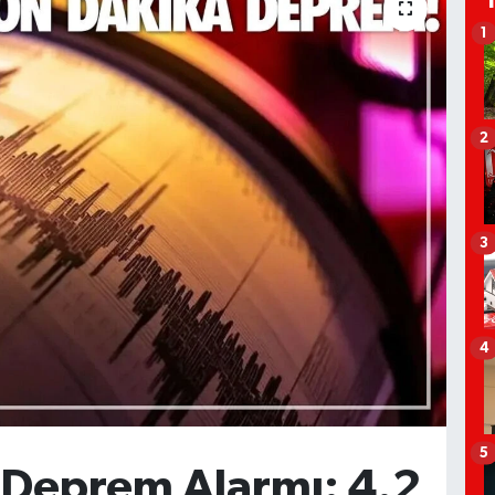
1
2
3
4
5
 Deprem Alarmı: 4.2