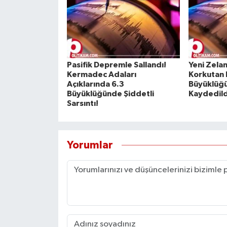
Pasifik Depremle Sallandı!
Yeni Zela
Kermadec Adaları
Korkutan 
Açıklarında 6.3
Büyüklüğü
Büyüklüğünde Şiddetli
Kaydedild
Sarsıntı!
Yorumlar