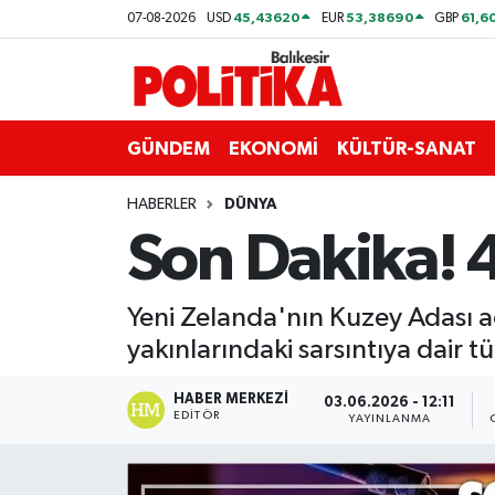
45,43620
53,38690
61,6
07-08-2026
USD
EUR
GBP
ASTROLOJİ
Balıkesir Nöbetçi Eczaneler
Ayvalık
Balıkesir Hava Durumu
GÜNDEM
EKONOMİ
KÜLTÜR-SANAT
Balya
Balıkesir Namaz Vakitleri
HABERLER
DÜNYA
Son Dakika!
Bandırma
Balıkesir Trafik Yoğunluk Haritası
Bigadiç
Süper Lig Puan Durumu ve Fikstür
Yeni Zelanda'nın Kuzey Adası
yakınlarındaki sarsıntıya dair t
BİYOGRAFİLER
Tüm Manşetler
HABER MERKEZI
03.06.2026 - 12:11
EDITÖR
Burhaniye
Son Dakika Haberleri
YAYINLANMA
ÇEVRE
Haber Arşivi