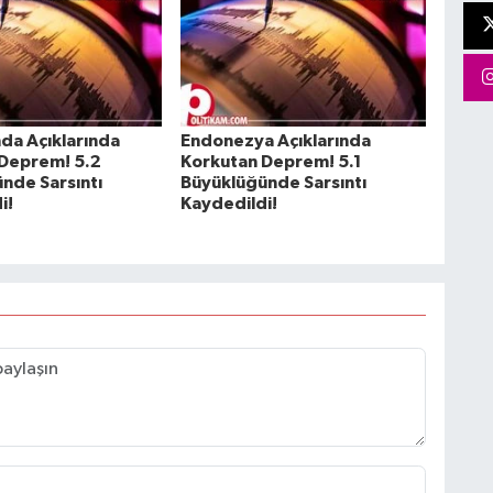
nda Açıklarında
Endonezya Açıklarında
Deprem! 5.2
Korkutan Deprem! 5.1
nde Sarsıntı
Büyüklüğünde Sarsıntı
i!
Kaydedildi!