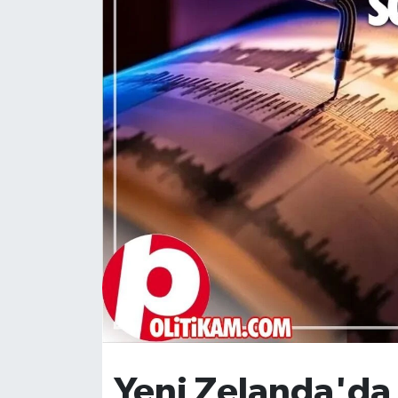
DÜNYA
Dursunbey
Edremit
EĞİTİM
EKONOMİ
Erdek
Gömeç
Gönen
Yeni Zelanda'da
Havran