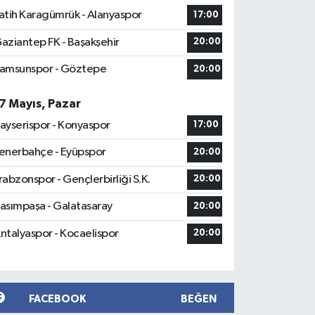
atih Karagümrük - Alanyaspor
17:00
aziantep FK - Başakşehir
20:00
amsunspor - Göztepe
20:00
7 Mayıs, Pazar
ayserispor - Konyaspor
17:00
enerbahçe - Eyüpspor
20:00
rabzonspor - Gençlerbirliği S.K.
20:00
asımpaşa - Galatasaray
20:00
ntalyaspor - Kocaelispor
20:00
FACEBOOK
BEĞEN