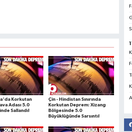
F
G
S
1
K
F
T
K
A
a'da Korkutan
Çin - Hindistan Sınırında
ava Adası 5.0
Korkutan Deprem: Xizang
nde Sallandı!
Bölgesinde 5.0
Büyüklüğünde Sarsıntı!