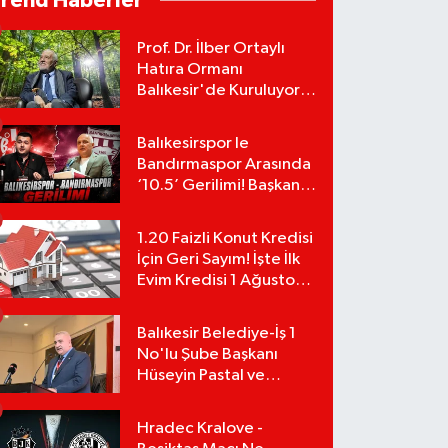
Trend Haberler
Prof. Dr. İlber Ortaylı
Hatıra Ormanı
Balıkesir'de Kuruluyor!
TEMA Vakfı Fidan
Bağışlarını Başlattı!
Balıkesirspor le
Bandırmaspor Arasında
‘10.5’ Gerilimi! Başkan
Mert Alper Acar’dan
Murat Karakoyun'a Sert
1.20 Faizli Konut Kredisi
Tepki!
İçin Geri Sayım! İşte İlk
Evim Kredisi 1 Ağustos
Başvuru Şartları ve
Hesaplama Tablosu:
Balıkesir Belediye-İş 1
No'lu Şube Başkanı
Hüseyin Pastal ve
Yönetimi İstifa Ederek
ÇAĞDAŞ-SEN'e Geçti
Hradec Kralove -