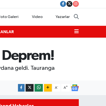
Foto Galeri
Video
Yazarlar
İLANLAR
e Deprem!
ydana geldi. Tauranga
-
+
A
A