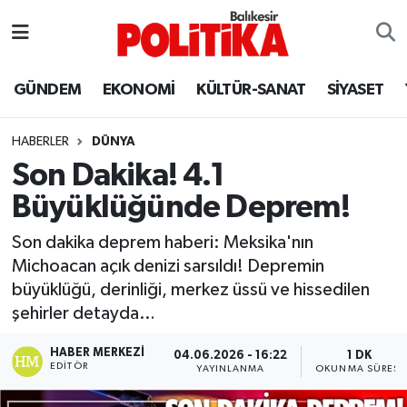
ASTROLOJİ
Balıkesir Nöbetçi Eczaneler
GÜNDEM
EKONOMİ
KÜLTÜR-SANAT
SİYASET
Ayvalık
Balıkesir Hava Durumu
HABERLER
DÜNYA
Balya
Balıkesir Namaz Vakitleri
Son Dakika! 4.1
Büyüklüğünde Deprem!
Bandırma
Balıkesir Trafik Yoğunluk Haritası
Son dakika deprem haberi: Meksika'nın
Bigadiç
Süper Lig Puan Durumu ve Fikstür
Michoacan açık denizi sarsıldı! Depremin
büyüklüğü, derinliği, merkez üssü ve hissedilen
BİYOGRAFİLER
Tüm Manşetler
şehirler detayda…
Burhaniye
Son Dakika Haberleri
HABER MERKEZI
04.06.2026 - 16:22
1 DK
EDITÖR
YAYINLANMA
OKUNMA SÜRESI
ÇEVRE
Haber Arşivi