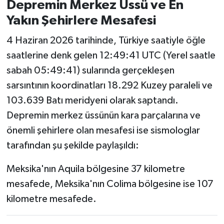
Depremin Merkez Üssü ve En
Susurluk
Yakın Şehirlere Mesafesi
TARİHTE BUGÜN
4 Haziran 2026 tarihinde, Türkiye saatiyle öğle
saatlerine denk gelen 12:49:41 UTC (Yerel saatle
TEKNOLOJİ
sabah 05:49:41) sularında gerçekleşen
sarsıntının koordinatları 18.292 Kuzey paraleli ve
Trend
103.639 Batı meridyeni olarak saptandı.
TÜRKİYE
Depremin merkez üssünün kara parçalarına ve
önemli şehirlere olan mesafesi ise sismologlar
VİZYONDAKİLER
tarafından şu şekilde paylaşıldı:
YAŞAM
Meksika'nın Aquila bölgesine 37 kilometre
mesafede, Meksika'nın Colima bölgesine ise 107
kilometre mesafede.