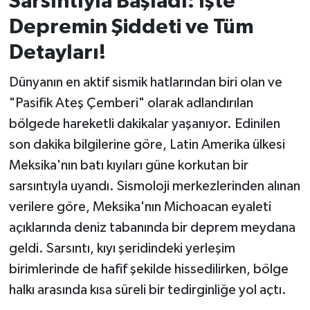
Sarsıntıyla Başladı: İşte
Depremin Şiddeti ve Tüm
İvrindi
Detayları!
KENT GÜNDEMİ
Dünyanın en aktif sismik hatlarından biri olan ve
"Pasifik Ateş Çemberi" olarak adlandırılan
Kepsut
bölgede hareketli dakikalar yaşanıyor. Edinilen
KÜLTÜR-SANAT
son dakika bilgilerine göre, Latin Amerika ülkesi
Meksika'nın batı kıyıları güne korkutan bir
MAGAZİN
sarsıntıyla uyandı. Sismoloji merkezlerinden alınan
verilere göre, Meksika'nın Michoacan eyaleti
MANŞET
açıklarında deniz tabanında bir deprem meydana
Manyas
geldi. Sarsıntı, kıyı şeridindeki yerleşim
birimlerinde de hafif şekilde hissedilirken, bölge
OLAY
halkı arasında kısa süreli bir tedirginliğe yol açtı.