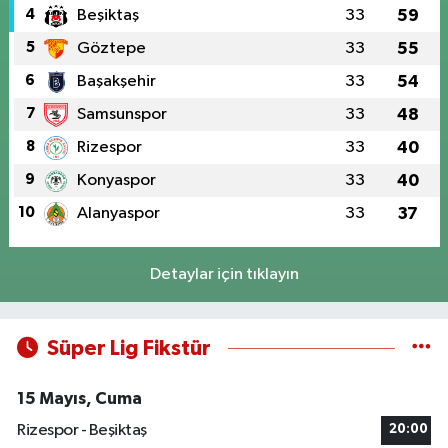
4
Beşiktaş
33
59
5
Göztepe
33
55
6
Başakşehir
33
54
7
Samsunspor
33
48
8
Rizespor
33
40
9
Konyaspor
33
40
10
Alanyaspor
33
37
Detaylar için tıklayın
Süper Lig Fikstür
15 Mayıs, Cuma
Rizespor - Beşiktaş
20:00