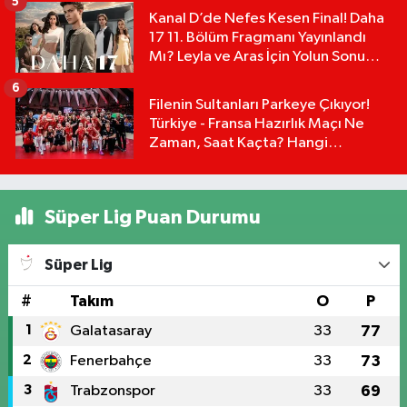
5
Kanal D’de Nefes Kesen Final! Daha
17 11. Bölüm Fragmanı Yayınlandı
Mı? Leyla ve Aras İçin Yolun Sonu
Mu?
6
Filenin Sultanları Parkeye Çıkıyor!
Türkiye - Fransa Hazırlık Maçı Ne
Zaman, Saat Kaçta? Hangi
Kanalda?
Süper Lig Puan Durumu
Süper Lig
#
Takım
O
P
1
Galatasaray
33
77
2
Fenerbahçe
33
73
3
Trabzonspor
33
69