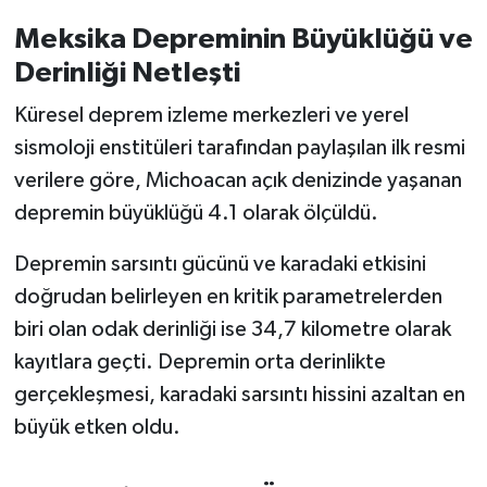
OTOMOTİV
Meksika Depreminin Büyüklüğü ve
Resmi İlanlar
Derinliği Netleşti
Küresel deprem izleme merkezleri ve yerel
SAĞLIK
sismoloji enstitüleri tarafından paylaşılan ilk resmi
Savaştepe
verilere göre, Michoacan açık denizinde yaşanan
depremin büyüklüğü 4.1 olarak ölçüldü.
SEYAHAT
Depremin sarsıntı gücünü ve karadaki etkisini
SİYASET
doğrudan belirleyen en kritik parametrelerden
biri olan odak derinliği ise 34,7 kilometre olarak
Sındırgı
kayıtlara geçti. Depremin orta derinlikte
gerçekleşmesi, karadaki sarsıntı hissini azaltan en
SPOR
büyük etken oldu.
SÜRMANŞET