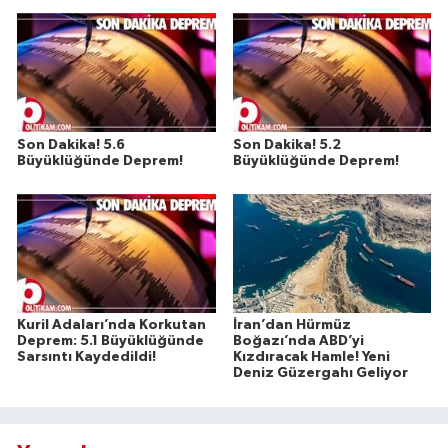
Son Dakika! 5.6
Son Dakika! 5.2
Büyüklüğünde Deprem!
Büyüklüğünde Deprem!
Kuril Adaları’nda Korkutan
İran’dan Hürmüz
Deprem: 5.1 Büyüklüğünde
Boğazı’nda ABD’yi
Sarsıntı Kaydedildi!
Kızdıracak Hamle! Yeni
Deniz Güzergahı Geliyor