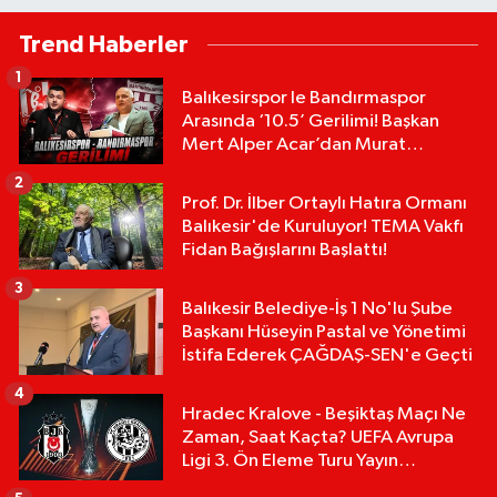
Trend Haberler
1
Balıkesirspor le Bandırmaspor
Arasında ‘10.5’ Gerilimi! Başkan
Mert Alper Acar’dan Murat
Karakoyun'a Sert Tepki!
2
Prof. Dr. İlber Ortaylı Hatıra Ormanı
Balıkesir'de Kuruluyor! TEMA Vakfı
Fidan Bağışlarını Başlattı!
3
Balıkesir Belediye-İş 1 No'lu Şube
Başkanı Hüseyin Pastal ve Yönetimi
İstifa Ederek ÇAĞDAŞ-SEN'e Geçti
4
Hradec Kralove - Beşiktaş Maçı Ne
Zaman, Saat Kaçta? UEFA Avrupa
Ligi 3. Ön Eleme Turu Yayın
Detayları!