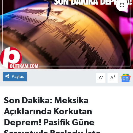
DÜNYA
Dursunbey
Edremit
EĞİTİM
EKONOMİ
Paylaş
-
+
A
A
Erdek
Son Dakika: Meksika
Gömeç
Açıklarında Korkutan
Gönen
Deprem! Pasifik Güne
Havran