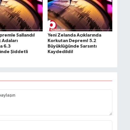
premle Sallandı!
Yeni Zelanda Açıklarında
 Adaları
Korkutan Deprem! 5.2
a 6.3
Büyüklüğünde Sarsıntı
nde Şiddetli
Kaydedildi!