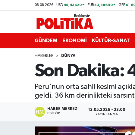
45,43620
53,38690
61,6
08-08-2026
USD
EUR
GBP
ASTROLOJİ
Balıkesir Nöbetçi Eczaneler
Ayvalık
Balıkesir Hava Durumu
GÜNDEM
EKONOMİ
KÜLTÜR-SANAT
Balya
Balıkesir Namaz Vakitleri
HABERLER
DÜNYA
Son Dakika:
Bandırma
Balıkesir Trafik Yoğunluk Haritası
Bigadiç
Süper Lig Puan Durumu ve Fikstür
Peru'nun orta sahil kesimi aç
geldi. 36 km derinlikteki sarsı
BİYOGRAFİLER
Tüm Manşetler
HABER MERKEZI
13.05.2026 - 23:00
EDITÖR
Burhaniye
Son Dakika Haberleri
YAYINLANMA
ÇEVRE
Haber Arşivi