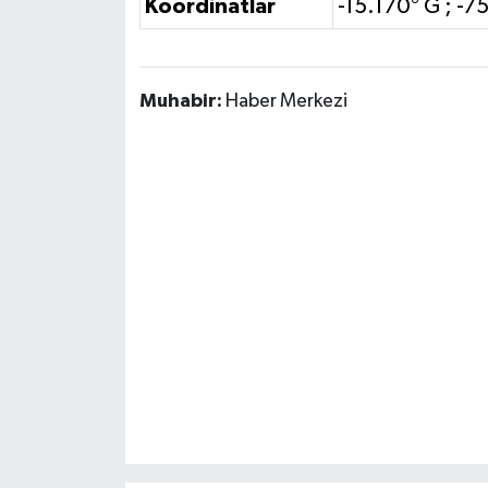
Koordinatlar
-15.170° G ; -7
Susurluk
TARİHTE BUGÜN
Muhabir:
Haber Merkezi
TEKNOLOJİ
Trend
TÜRKİYE
VİZYONDAKİLER
YAŞAM