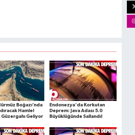
Hürmüz Boğazı’nda
Endonezya'da Korkutan
zdıracak Hamle!
Deprem: Java Adası 5.0
z Güzergahı Geliyor
Büyüklüğünde Sallandı!