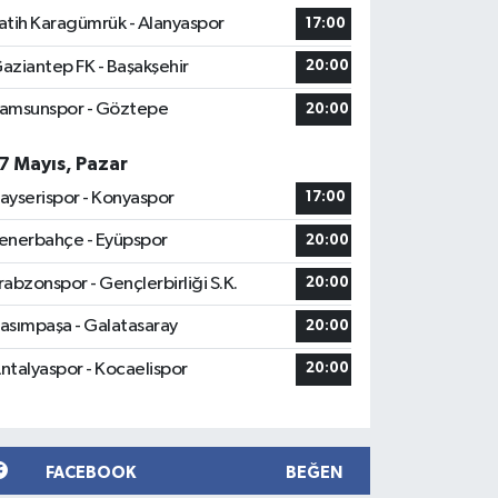
atih Karagümrük - Alanyaspor
17:00
aziantep FK - Başakşehir
20:00
amsunspor - Göztepe
20:00
7 Mayıs, Pazar
ayserispor - Konyaspor
17:00
enerbahçe - Eyüpspor
20:00
rabzonspor - Gençlerbirliği S.K.
20:00
asımpaşa - Galatasaray
20:00
ntalyaspor - Kocaelispor
20:00
FACEBOOK
BEĞEN