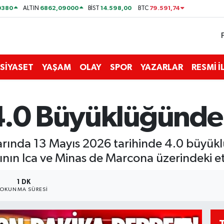
0380
6862,09000
14.598,00
79.591,74
ALTIN
BİST
BTC
SİYASET
YAŞAM
OLAY
SPOR
YAZARLAR
RESMİ 
 4.0 Büyüklüğünd
ıklarında 13 Mayıs 2026 tarihinde 4.0 bü
ntının Ica ve Minas de Marcona üzerindeki e
1 DK
OKUNMA SÜRESI