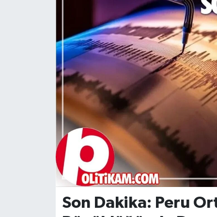
DÜNYA
Dursunbey
Edremit
EĞİTİM
EKONOMİ
Erdek
Gömeç
Gönen
Son Dakika: Peru Ort
Havran