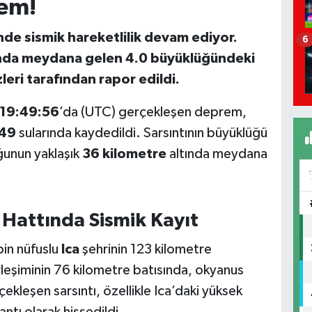
em!
nde sismik hareketlilik devam ediyor.
6
rında meydana gelen 4.0 büyüklüğündeki
ri tarafından rapor edildi.
19:49:56
’da (UTC) gerçekleşen deprem,
:49
sularında kaydedildi. Sarsıntının büyüklüğü
ğunun yaklaşık
36 kilometre
altında meydana
 Hattında Sismik Kayıt
in nüfuslu
Ica
şehrinin 123 kilometre
leşiminin 76 kilometre batısında, okyanus
ekleşen sarsıntı, özellikle Ica’daki yüksek
lantı olarak hissedildi.