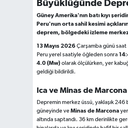
Büyüklüğünde Depr
İvrindi
Güney Amerika'nın batı kıyı şeridi
Peru'nun orta sahil kesimi açıkla
KENT GÜNDEMİ
deprem, bölgedeki izleme merkezle
Kepsut
13 Mayıs 2026
Çarşamba günü saat
Peru yerel saatiyle öğleden sonra
14
KÜLTÜR-SANAT
4.0 (Mw)
olarak ölçülürken, yer kabu
geldiği bildirildi.
MAGAZİN
MANŞET
Ica ve Minas de Marcona
Manyas
Depremin merkez üssü, yaklaşık 246 b
güneyinde ve
Minas de Marcona
yer
OLAY
altında saptandı. 36 km derinlikte gerç
binalarda ve kıyı şeridinde hafif bir sal