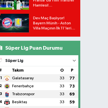
Fransa'da Yılın Transfer
Hamlesi!
Greenwood'un Takım
Arkadaşı Paixão İçin
Dev Maç Başlıyor!
Düğmeye Basıldı!
Bayern Münih - Aston
Villa Maçının İlk 11'leri
Belli Oldu!
Süper Lig Puan Durumu
Süper Lig
#
Takım
O
P
1
Galatasaray
33
77
2
Fenerbahçe
33
73
3
Trabzonspor
33
69
4
Beşiktaş
33
59