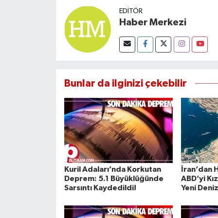
EDITÖR
Haber Merkezi
Bunlar da ilginizi çekebilir
Kuril Adaları’nda Korkutan
İran’dan 
Deprem: 5.1 Büyüklüğünde
ABD’yi Kı
Sarsıntı Kaydedildi!
Yeni Deni