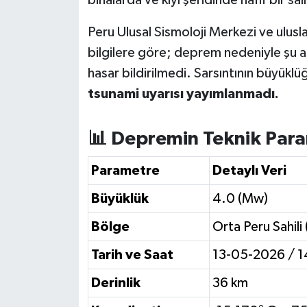
OTOMOTİV
Peru Ulusal Sismoloji Merkezi ve uluslar
Resmi İlanlar
bilgilere göre; deprem nedeniyle şu a
hasar bildirilmedi. Sarsıntının büyüklü
SAĞLIK
tsunami uyarısı yayımlanmadı.
Savaştepe
📊 Depremin Teknik Para
SEYAHAT
Parametre
Detaylı Veri
SİYASET
Büyüklük
4.0 (Mw)
Sındırgı
Bölge
Orta Peru Sahili
SPOR
Tarih ve Saat
13-05-2026 / 14
Derinlik
36 km
SÜRMANŞET