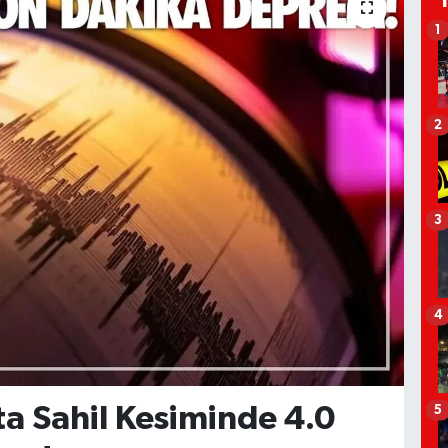
1
2
3
4
a Sahil Kesiminde 4.0
5