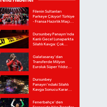
Trend Haberler
Filenin Sultanları
Parkeye Çıkıyor! Türkiye
- Fransa Hazırlık Maçı
Ne Zaman, Saat Kaçta?
Hangi Kanalda?
Dursunbey Panayırı’nda
Kanlı Gece! Lunaparkta
Silahlı Kavga: Çok
Sayıda Yaralı Var!
Galatasaray'dan
Transferde Milyon
Euroluk Süper Yıldız
Bombası! Rafael Leao
Teklifi Kabul Etti,
Dursunbey
İmzalar An Meselesi!
Panayırı'ndaki Silahlı
Kavga Sonucu Karar
Çıktı! Panayırdaki
Lunapark Kapatıldı!
Fenerbahçe'den