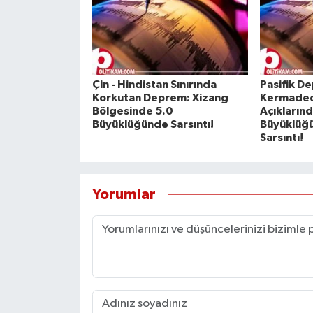
Çin - Hindistan Sınırında
Pasifik De
Korkutan Deprem: Xizang
Kermadec
Bölgesinde 5.0
Açıklarınd
Büyüklüğünde Sarsıntı!
Büyüklüğü
Sarsıntı!
Yorumlar