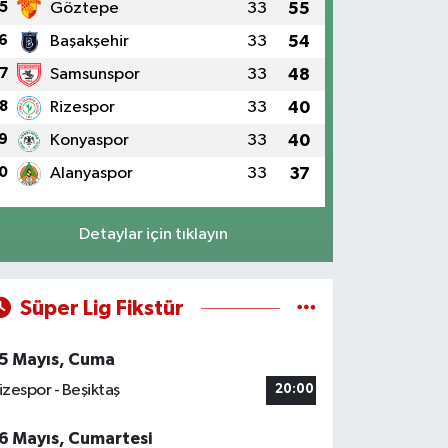
5
Göztepe
33
55
6
Başakşehir
33
54
7
Samsunspor
33
48
8
Rizespor
33
40
9
Konyaspor
33
40
0
Alanyaspor
33
37
Detaylar için tıklayın
Süper Lig Fikstür
5 Mayıs, Cuma
izespor - Beşiktaş
20:00
6 Mayıs, Cumartesi