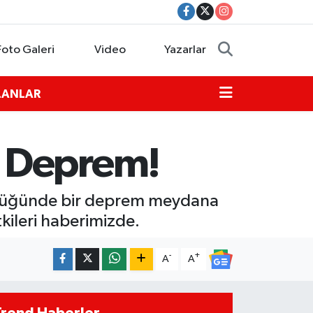
Foto Galeri
Video
Yazarlar
İLANLAR
e Deprem!
yüklüğünde bir deprem meydana
tkileri haberimizde.
-
+
A
A