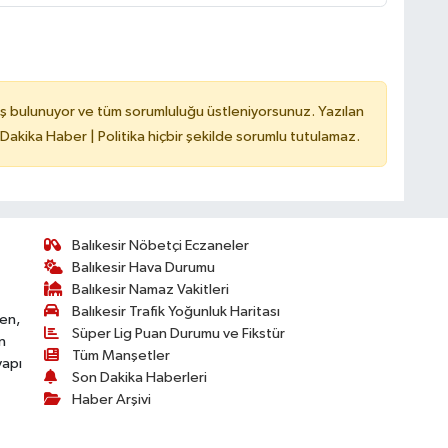
ş bulunuyor ve tüm sorumluluğu üstleniyorsunuz. Yazılan
 Dakika Haber | Politika hiçbir şekilde sorumlu tutulamaz.
Balıkesir Nöbetçi Eczaneler
Balıkesir Hava Durumu
Balıkesir Namaz Vakitleri
Balıkesir Trafik Yoğunluk Haritası
ken,
Süper Lig Puan Durumu ve Fikstür
n
Tüm Manşetler
yapı
Son Dakika Haberleri
Haber Arşivi