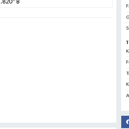
5.820° B
F
G
S
1
K
F
T
K
A