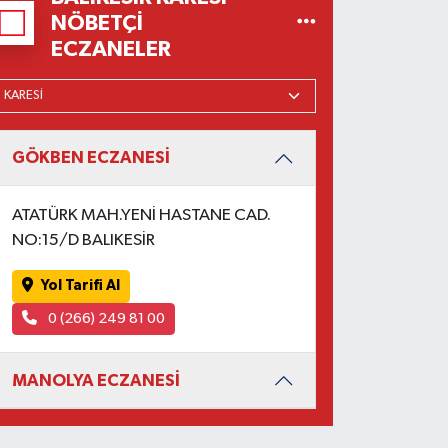
NÖBETÇI
ECZANELER
GÖKBEN ECZANESİ
ATATÜRK MAH.YENİ HASTANE CAD.
NO:15/D BALIKESİR
Yol Tarifi Al
0 (266) 249 81 00
MANOLYA ECZANESİ