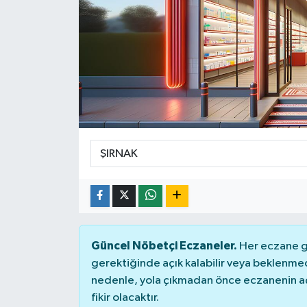
DÜNYA
Dursunbey
Edremit
EĞİTİM
EKONOMİ
Erdek
Gömeç
Güncel Nöbetçi Eczaneler.
Her eczane ge
gerektiğinde açık kalabilir veya beklenme
Gönen
nedenle, yola çıkmadan önce eczanenin açık
fikir olacaktır.
Havran