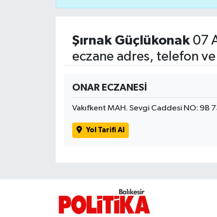
İvrindi
Şırnak Güçlükonak
07 
KENT GÜNDEMİ
eczane adres, telefon ve
Kepsut
ONAR ECZANESİ
KÜLTÜR-SANAT
Vakıfkent MAH. Sevgi Caddesi NO: 9B 
MAGAZİN
Yol Tarifi Al
MANŞET
Manyas
OLAY