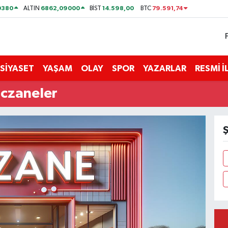
0380
6862,09000
14.598,00
79.591,74
ALTIN
BİST
BTC
SİYASET
YAŞAM
OLAY
SPOR
YAZARLAR
RESMİ 
czaneler