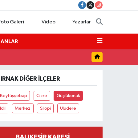
Foto Galeri
Video
Yazarlar
İLANLAR
ŞIRNAK DIĞER İLÇELER
Beytüşşebap
Cizre
Güçlükonak
İdil
Merkez
Silopi
Uludere
BALIKESIR KARESI