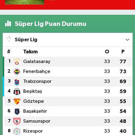
Süper Lig Puan Durumu
Süper Lig
#
Takım
O
P
1
Galatasaray
33
77
2
Fenerbahçe
33
73
3
Trabzonspor
33
69
4
Beşiktaş
33
59
5
Göztepe
33
55
6
Başakşehir
33
54
7
Samsunspor
33
48
8
Rizespor
33
40