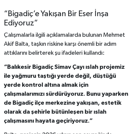
OTOMOTİV
“Bigadiç’e Yakışan Bir Eser İnşa
Resmi İlanlar
Ediyoruz”
SAĞLIK
Çalışmalarla ilgili açıklamalarda bulunan Mehmet
Akif Balta, taşkın riskine karşı önemli bir adım
Savaştepe
attıklarını belirterek şu ifadeleri kullandı:
SEYAHAT
“Balıkesir Bigadiç Simav Çayı ıslah projemiz
ile yağmuru taştığı yerde değil, düştüğü
SİYASET
yerde kontrol altına almak için
çalışmalarımızı sürdürüyoruz. Bunu yaparken
Sındırgı
de Bigadiç ilçe merkezine yakışan, estetik
SPOR
olarak da şehirle bütünleşen bir ıslah
çalışmasını hayata geçiriyoruz.”
SÜRMANŞET