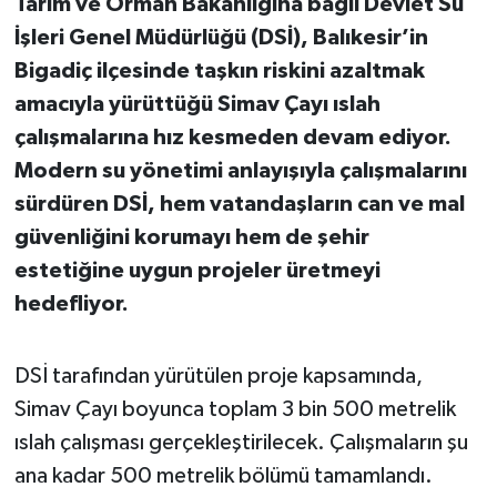
Tarım ve Orman Bakanlığına bağlı Devlet Su
İşleri Genel Müdürlüğü (DSİ), Balıkesir’in
İvrindi
Bigadiç ilçesinde taşkın riskini azaltmak
amacıyla yürüttüğü Simav Çayı ıslah
KENT GÜNDEMİ
çalışmalarına hız kesmeden devam ediyor.
Kepsut
Modern su yönetimi anlayışıyla çalışmalarını
sürdüren DSİ, hem vatandaşların can ve mal
KÜLTÜR-SANAT
güvenliğini korumayı hem de şehir
estetiğine uygun projeler üretmeyi
MAGAZİN
hedefliyor.
MANŞET
DSİ tarafından yürütülen proje kapsamında,
Manyas
Simav Çayı boyunca toplam 3 bin 500 metrelik
ıslah çalışması gerçekleştirilecek. Çalışmaların şu
OLAY
ana kadar 500 metrelik bölümü tamamlandı.