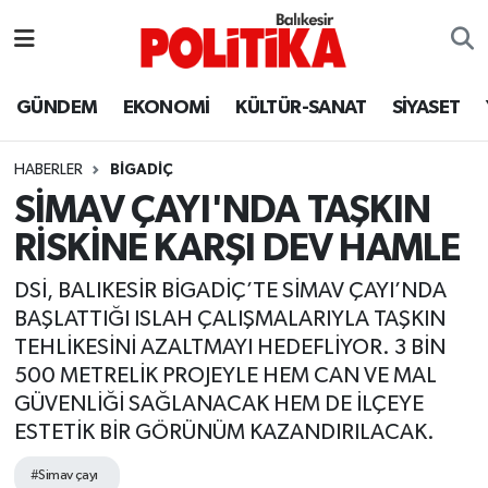
ASTROLOJİ
Balıkesir Nöbetçi Eczaneler
GÜNDEM
EKONOMİ
KÜLTÜR-SANAT
SİYASET
Ayvalık
Balıkesir Hava Durumu
HABERLER
BIGADIÇ
Balya
Balıkesir Namaz Vakitleri
SİMAV ÇAYI'NDA TAŞKIN
RİSKİNE KARŞI DEV HAMLE
Bandırma
Balıkesir Trafik Yoğunluk Haritası
DSİ, BALIKESİR BİGADİÇ’TE SİMAV ÇAYI’NDA
Bigadiç
Süper Lig Puan Durumu ve Fikstür
BAŞLATTIĞI ISLAH ÇALIŞMALARIYLA TAŞKIN
TEHLİKESİNİ AZALTMAYI HEDEFLİYOR. 3 BİN
BİYOGRAFİLER
Tüm Manşetler
500 METRELİK PROJEYLE HEM CAN VE MAL
GÜVENLİĞİ SAĞLANACAK HEM DE İLÇEYE
Burhaniye
Son Dakika Haberleri
ESTETİK BİR GÖRÜNÜM KAZANDIRILACAK.
ÇEVRE
Haber Arşivi
#Simav çayı