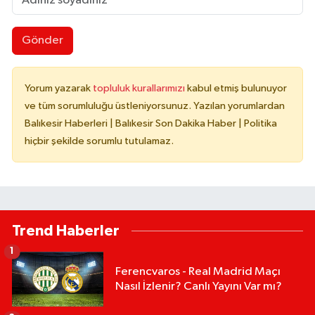
Gönder
Yorum yazarak
topluluk kurallarımızı
kabul etmiş bulunuyor
ve tüm sorumluluğu üstleniyorsunuz. Yazılan yorumlardan
Balıkesir Haberleri | Balıkesir Son Dakika Haber | Politika
hiçbir şekilde sorumlu tutulamaz.
Trend Haberler
1
Ferencvaros - Real Madrid Maçı
Nasıl İzlenir? Canlı Yayını Var mı?