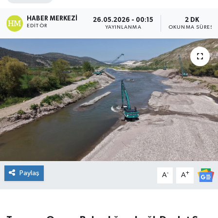
DÜNYA
HABER MERKEZI
26.05.2026 - 00:15
2 DK
EDITÖR
YAYINLANMA
OKUNMA SÜRESI
Dursunbey
Edremit
EĞİTİM
EKONOMİ
Erdek
Gömeç
Paylaş
-
+
A
A
Gönen
Havran