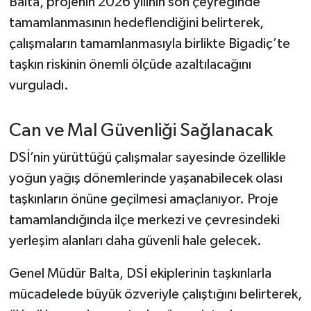
Balta, projenin 2026 yılının son çeyreğinde
Susurluk
tamamlanmasının hedeflendiğini belirterek,
çalışmaların tamamlanmasıyla birlikte Bigadiç’te
TARİHTE BUGÜN
taşkın riskinin önemli ölçüde azaltılacağını
TEKNOLOJİ
vurguladı.
Trend
Can ve Mal Güvenliği Sağlanacak
TÜRKİYE
DSİ’nin yürüttüğü çalışmalar sayesinde özellikle
yoğun yağış dönemlerinde yaşanabilecek olası
VİZYONDAKİLER
taşkınların önüne geçilmesi amaçlanıyor. Proje
tamamlandığında ilçe merkezi ve çevresindeki
YAŞAM
yerleşim alanları daha güvenli hale gelecek.
Genel Müdür Balta, DSİ ekiplerinin taşkınlarla
mücadelede büyük özveriyle çalıştığını belirterek,