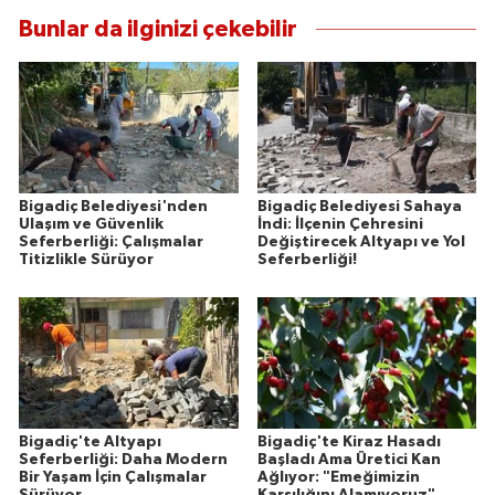
Bunlar da ilginizi çekebilir
Bigadiç Belediyesi'nden
Bigadiç Belediyesi Sahaya
Ulaşım ve Güvenlik
İndi: İlçenin Çehresini
Seferberliği: Çalışmalar
Değiştirecek Altyapı ve Yol
Titizlikle Sürüyor
Seferberliği!
Bigadiç'te Altyapı
Bigadiç'te Kiraz Hasadı
Seferberliği: Daha Modern
Başladı Ama Üretici Kan
Bir Yaşam İçin Çalışmalar
Ağlıyor: "Emeğimizin