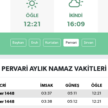
ÖĞLE
İKINDI
12:21
16:09
Baykan
Eruh
Kurtalan
Pervari
Şirvan
PERVARI AYLIK NAMAZ VAKITLERI
CRİ
İMSAK
GÜNEŞ
ÖĞLE
er 1448
03:37
05:11
12:21
er 1448
03:38
05:12
12:21