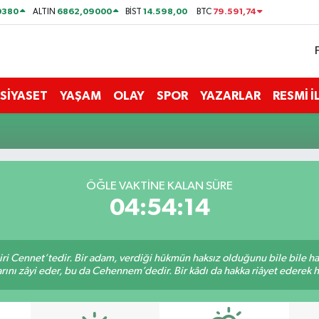
0380
6862,09000
14.598,00
79.591,74
ALTIN
BİST
BTC
SİYASET
YAŞAM
OLAY
SPOR
YAZARLAR
RESMİ 
ÖĞLE VAKTİNE KALAN SÜRE
04:54:14
iri Cennet’tedir. Bir adam, verdiği hükmün haksız olduğunu bile bile h
rını zâyi eder, bu da Cehennem’dedir. Bir kâdı da hakka riâyet ederek hü