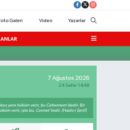
Foto Galeri
Video
Yazarlar
İLANLAR
7 Ağustos 2026
24 Safer 1448
aksız yere hüküm verir, bu Cehennem’dedir. Bir
küm verir, işte bu, Cennet’tedir. (Hadis-i Şerif)