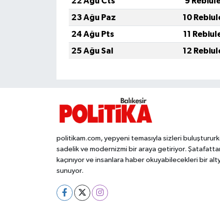
22 Ağu Cts
9 Rebiul
OTOMOTİV
23 Ağu Paz
10 Rebiul
Resmi İlanlar
24 Ağu Pts
11 Rebiul
25 Ağu Sal
12 Rebiul
SAĞLIK
Savaştepe
SEYAHAT
SİYASET
politikam.com, yepyeni temasıyla sizleri buluşturur
sadelik ve modernizmi bir araya getiriyor. Şatafatta
Sındırgı
kaçınıyor ve insanlara haber okuyabilecekleri bir alt
sunuyor.
SPOR
SÜRMANŞET