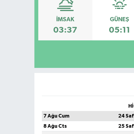
DÜNYA
İMSAK
GÜNEŞ
Dursunbey
03:37
05:11
Edremit
EĞİTİM
EKONOMİ
Erdek
Gömeç
Hİ
7 Ağu Cum
24 Saf
Gönen
8 Ağu Cts
25 Saf
Havran