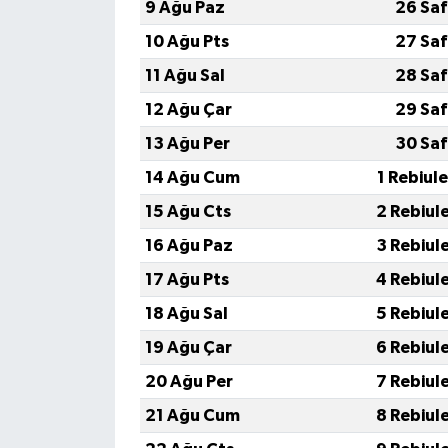
9 Ağu Paz
26 Saf
10 Ağu Pts
27 Saf
İvrindi
11 Ağu Sal
28 Saf
KENT GÜNDEMİ
12 Ağu Çar
29 Saf
13 Ağu Per
30 Saf
Kepsut
14 Ağu Cum
1 Rebiul
KÜLTÜR-SANAT
15 Ağu Cts
2 Rebiul
16 Ağu Paz
3 Rebiul
MAGAZİN
17 Ağu Pts
4 Rebiul
MANŞET
18 Ağu Sal
5 Rebiul
19 Ağu Çar
6 Rebiul
Manyas
20 Ağu Per
7 Rebiul
OLAY
21 Ağu Cum
8 Rebiul