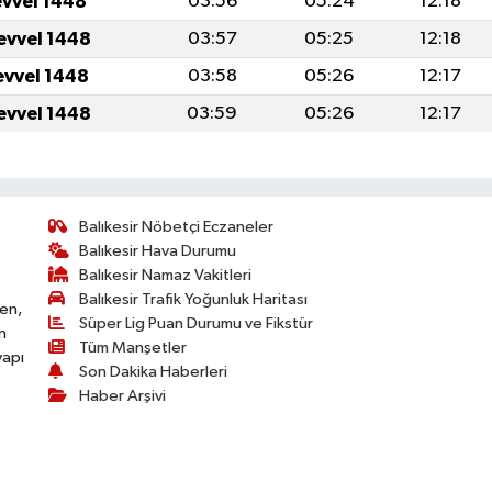
evvel 1448
03:56
05:24
12:18
evvel 1448
03:57
05:25
12:18
evvel 1448
03:58
05:26
12:17
evvel 1448
03:59
05:26
12:17
Balıkesir Nöbetçi Eczaneler
Balıkesir Hava Durumu
Balıkesir Namaz Vakitleri
Balıkesir Trafik Yoğunluk Haritası
ken,
Süper Lig Puan Durumu ve Fikstür
n
Tüm Manşetler
yapı
Son Dakika Haberleri
Haber Arşivi