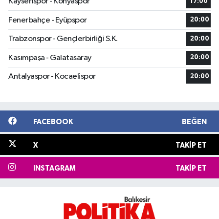
Kayserispor - Konyaspor
17:00
Fenerbahçe - Eyüpspor
20:00
Trabzonspor - Gençlerbirliği S.K.
20:00
Kasımpaşa - Galatasaray
20:00
Antalyaspor - Kocaelispor
20:00
FACEBOOK
BEĞEN
X
TAKIP ET
INSTAGRAM
TAKIP ET