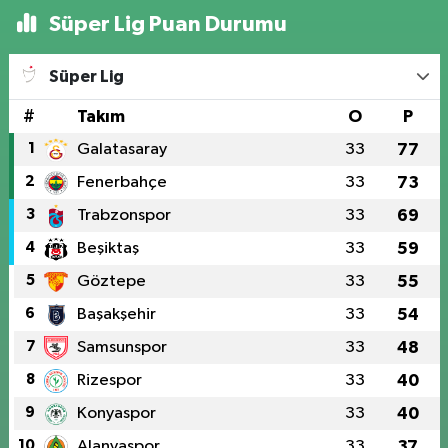
Süper Lig Puan Durumu
Süper Lig
#
Takım
O
P
1
Galatasaray
33
77
2
Fenerbahçe
33
73
3
Trabzonspor
33
69
4
Beşiktaş
33
59
5
Göztepe
33
55
6
Başakşehir
33
54
7
Samsunspor
33
48
8
Rizespor
33
40
9
Konyaspor
33
40
10
Alanyaspor
33
37