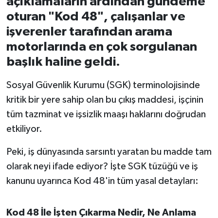
açıklamaların ardından gündeme
oturan "Kod 48", çalışanlar ve
İvrindi
işverenler tarafından arama
motorlarında en çok sorgulanan
KENT GÜNDEMİ
başlık haline geldi.
Kepsut
Sosyal Güvenlik Kurumu (SGK) terminolojisinde
KÜLTÜR-SANAT
kritik bir yere sahip olan bu çıkış maddesi, işçinin
tüm tazminat ve işsizlik maaşı haklarını doğrudan
MAGAZİN
etkiliyor.
MANŞET
Peki, iş dünyasında sarsıntı yaratan bu madde tam
olarak neyi ifade ediyor? İşte SGK tüzüğü ve iş
Manyas
kanunu uyarınca Kod 48'in tüm yasal detayları:
OLAY
Kod 48 İle İşten Çıkarma Nedir, Ne Anlama