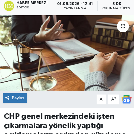
HABER MERKEZI
01.06.2026 - 12:41
3 DK
EDITÖR
YAYINLANMA
OKUNMA SÜRESI
DÜNYA
Dursunbey
Edremit
EĞİTİM
EKONOMİ
Erdek
Paylaş
-
+
A
A
Gömeç
CHP genel merkezindeki işten
Gönen
çıkarmalara yönelik yaptığı
Havran