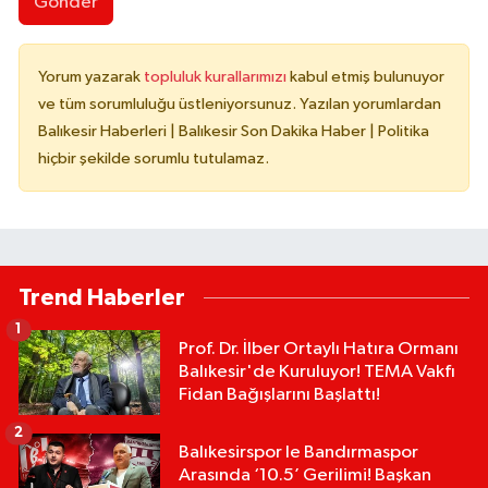
Gönder
Yorum yazarak
topluluk kurallarımızı
kabul etmiş bulunuyor
ve tüm sorumluluğu üstleniyorsunuz. Yazılan yorumlardan
Balıkesir Haberleri | Balıkesir Son Dakika Haber | Politika
hiçbir şekilde sorumlu tutulamaz.
Trend Haberler
1
Prof. Dr. İlber Ortaylı Hatıra Ormanı
Balıkesir'de Kuruluyor! TEMA Vakfı
Fidan Bağışlarını Başlattı!
2
Balıkesirspor le Bandırmaspor
Arasında ‘10.5’ Gerilimi! Başkan