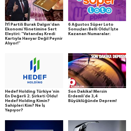
İYİ Partili Burak Dalgın’dan
6 Ağustos Süper Loto
Ekonomi Yönetimine Sert
Sonuçları Belli Oldu! İşte
Eleştiri: "Vatandaş Kredi
Kazanan Numaralar:
Kartıyla Havyar Değil Peynir
Alıyor!"
Hedef Holding Türkiye'nin
Son Dakika! Mersin
En Değerli 2. Şirketi Oldu!
Erdemli’de 3,4
Hedef Holding Kimin?
Büyüklüğünde Deprem!
Sahipleri Kim? Ne İş
Yapıyor?