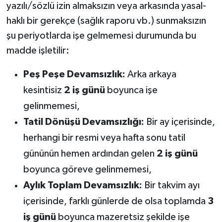
yazılı/sözlü izin almaksızın veya arkasında yasal-
Susurluk
haklı bir gerekçe (sağlık raporu vb.) sunmaksızın
TARİHTE BUGÜN
şu periyotlarda işe gelmemesi durumunda bu
madde işletilir:
TEKNOLOJİ
Peş Peşe Devamsızlık:
Arka arkaya
Trend
kesintisiz
2 iş günü
boyunca işe
gelinmemesi,
TÜRKİYE
Tatil Dönüşü Devamsızlığı:
Bir ay içerisinde,
VİZYONDAKİLER
herhangi bir resmi veya hafta sonu tatil
gününün hemen ardından gelen
2 iş günü
YAŞAM
boyunca göreve gelinmemesi,
Aylık Toplam Devamsızlık:
Bir takvim ayı
içerisinde, farklı günlerde de olsa toplamda
3
iş günü
boyunca mazeretsiz şekilde işe