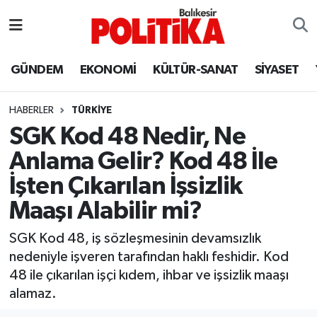
ASTROLOJİ
Balıkesir Nöbetçi Eczaneler
GÜNDEM
EKONOMİ
KÜLTÜR-SANAT
SİYASET
Ayvalık
Balıkesir Hava Durumu
HABERLER
TÜRKİYE
Balya
Balıkesir Namaz Vakitleri
SGK Kod 48 Nedir, Ne
Anlama Gelir? Kod 48 İle
Bandırma
Balıkesir Trafik Yoğunluk Haritası
İşten Çıkarılan İşsizlik
Bigadiç
Süper Lig Puan Durumu ve Fikstür
Maaşı Alabilir mi?
BİYOGRAFİLER
Tüm Manşetler
SGK Kod 48, iş sözleşmesinin devamsızlık
nedeniyle işveren tarafından haklı feshidir. Kod
Burhaniye
Son Dakika Haberleri
48 ile çıkarılan işçi kıdem, ihbar ve işsizlik maaşı
alamaz.
ÇEVRE
Haber Arşivi