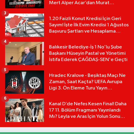
Mert Alper Acar’dan Murat
Karakoyun'a Sert Tepki!
3
1.20 Faizli Konut Kredisi İçin Geri
Sayım! İşte İlk Evim Kredisi 1 Ağustos
Başvuru Şartları ve Hesaplama
Tablosu:
4
Balıkesir Belediye-İş 1 No'lu Şube
Başkanı Hüseyin Pastal ve Yönetimi
İstifa Ederek ÇAĞDAŞ-SEN'e Geçti
5
Hradec Kralove - Beşiktaş Maçı Ne
Zaman, Saat Kaçta? UEFA Avrupa
Ligi 3. Ön Eleme Turu Yayın
Detayları!
6
Kanal D’de Nefes Kesen Final! Daha
17 11. Bölüm Fragmanı Yayınlandı
Mı? Leyla ve Aras İçin Yolun Sonu
Mu?