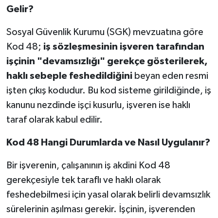
OTOMOTİV
Gelir?
Resmi İlanlar
Sosyal Güvenlik Kurumu (SGK) mevzuatına göre
Kod 48;
iş sözleşmesinin işveren tarafından
SAĞLIK
işçinin "devamsızlığı" gerekçe gösterilerek,
haklı sebeple feshedildiğini
beyan eden resmi
Savaştepe
işten çıkış kodudur. Bu kod sisteme girildiğinde, iş
SEYAHAT
kanunu nezdinde işçi kusurlu, işveren ise haklı
taraf olarak kabul edilir.
SİYASET
Kod 48 Hangi Durumlarda ve Nasıl Uygulanır?
Sındırgı
Bir işverenin, çalışanının iş akdini Kod 48
SPOR
gerekçesiyle tek taraflı ve haklı olarak
feshedebilmesi için yasal olarak belirli devamsızlık
SÜRMANŞET
sürelerinin aşılması gerekir. İşçinin, işverenden