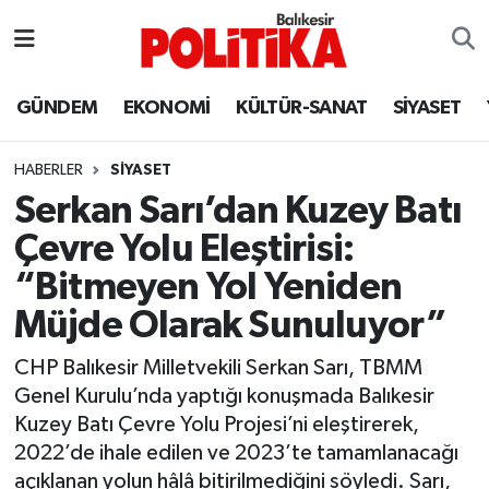
ASTROLOJİ
Balıkesir Nöbetçi Eczaneler
GÜNDEM
EKONOMİ
KÜLTÜR-SANAT
SİYASET
Ayvalık
Balıkesir Hava Durumu
HABERLER
SİYASET
Balya
Balıkesir Namaz Vakitleri
Serkan Sarı’dan Kuzey Batı
Çevre Yolu Eleştirisi:
Bandırma
Balıkesir Trafik Yoğunluk Haritası
“Bitmeyen Yol Yeniden
Bigadiç
Süper Lig Puan Durumu ve Fikstür
Müjde Olarak Sunuluyor”
BİYOGRAFİLER
Tüm Manşetler
CHP Balıkesir Milletvekili Serkan Sarı, TBMM
Genel Kurulu’nda yaptığı konuşmada Balıkesir
Burhaniye
Son Dakika Haberleri
Kuzey Batı Çevre Yolu Projesi’ni eleştirerek,
2022’de ihale edilen ve 2023’te tamamlanacağı
ÇEVRE
Haber Arşivi
açıklanan yolun hâlâ bitirilmediğini söyledi. Sarı,