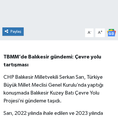
İvrindi
KENT GÜNDEMİ
Paylaş
-
+
A
A
Kepsut
KÜLTÜR-SANAT
TBMM’de Balıkesir gündemi: Çevre yolu
tartışması
MAGAZİN
CHP Balıkesir Milletvekili Serkan Sarı, Türkiye
MANŞET
Büyük Millet Meclisi Genel Kurulu’nda yaptığı
konuşmada Balıkesir Kuzey Batı Çevre Yolu
Manyas
Projesi’ni gündeme taşıdı.
OLAY
Sarı, 2022 yılında ihale edilen ve 2023 yılında