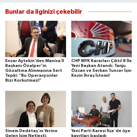
Bunlar da ilginizi çekebilir
Ensar Aytekin’den Manisa İl
CHP MYK Kararları Çıktı! 8 İle
Başkanı Özalper’in
Yeni Başkan Atandı: Tanju
Gözaltına Alınmasına Sert
Özcan ve Serkan Tuncer İçin
Tepki: "Bu Operasyonlar
Kesin İhraç İstemi!
Bizi Korkutmaz!"
Sinem Dedetaş'ın Yerine
Yeni Parti Karesi İlçe'de üye
Gelen İsim Netleşti:
kayıtları başladı