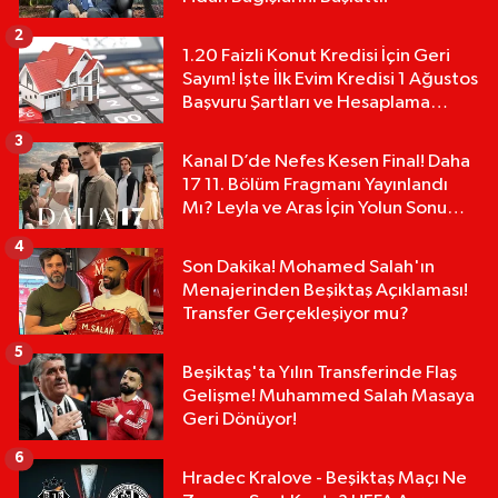
2
1.20 Faizli Konut Kredisi İçin Geri
Sayım! İşte İlk Evim Kredisi 1 Ağustos
Başvuru Şartları ve Hesaplama
Tablosu:
3
Kanal D’de Nefes Kesen Final! Daha
17 11. Bölüm Fragmanı Yayınlandı
Mı? Leyla ve Aras İçin Yolun Sonu
Mu?
4
Son Dakika! Mohamed Salah'ın
Menajerinden Beşiktaş Açıklaması!
Transfer Gerçekleşiyor mu?
5
Beşiktaş'ta Yılın Transferinde Flaş
Gelişme! Muhammed Salah Masaya
Geri Dönüyor!
6
Hradec Kralove - Beşiktaş Maçı Ne