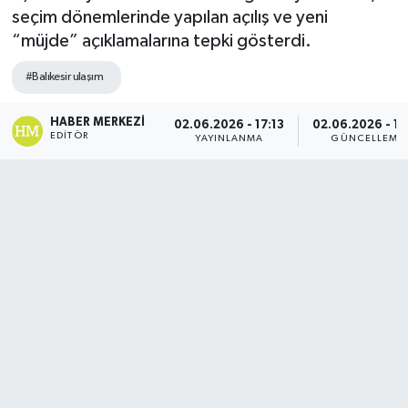
seçim dönemlerinde yapılan açılış ve yeni
DÜNYA
“müjde” açıklamalarına tepki gösterdi.
#Balıkesir ulaşım
Dursunbey
HABER MERKEZI
Edremit
02.06.2026 - 17:13
02.06.2026 - 17
EDITÖR
YAYINLANMA
GÜNCELLEME
EĞİTİM
EKONOMİ
Erdek
Gömeç
Gönen
Havran