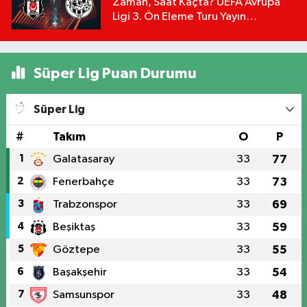
Zaman, Saat Kaçta? UEFA Avrupa
Ligi 3. Ön Eleme Turu Yayın
Detayları!
Süper Lig Puan Durumu
Süper Lig
#
Takım
O
P
1
Galatasaray
33
77
2
Fenerbahçe
33
73
3
Trabzonspor
33
69
4
Beşiktaş
33
59
5
Göztepe
33
55
6
Başakşehir
33
54
7
Samsunspor
33
48