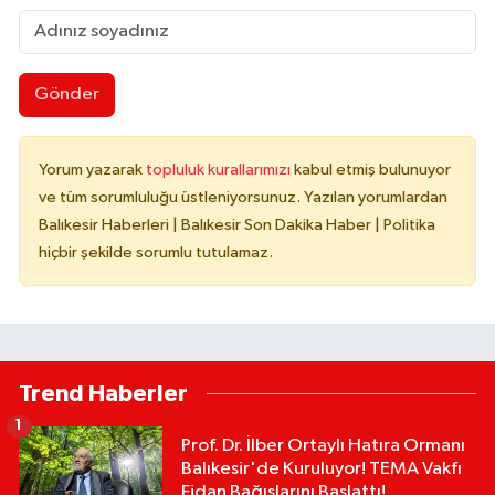
Gönder
Yorum yazarak
topluluk kurallarımızı
kabul etmiş bulunuyor
ve tüm sorumluluğu üstleniyorsunuz. Yazılan yorumlardan
Balıkesir Haberleri | Balıkesir Son Dakika Haber | Politika
hiçbir şekilde sorumlu tutulamaz.
Trend Haberler
1
Prof. Dr. İlber Ortaylı Hatıra Ormanı
Balıkesir'de Kuruluyor! TEMA Vakfı
Fidan Bağışlarını Başlattı!