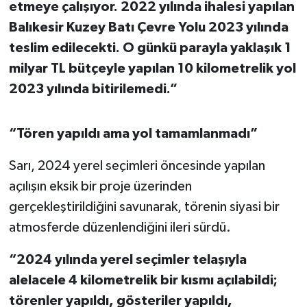
etmeye çalışıyor. 2022 yılında ihalesi yapılan
Susurluk
Balıkesir Kuzey Batı Çevre Yolu 2023 yılında
TARİHTE BUGÜN
teslim edilecekti. O günkü parayla yaklaşık 1
milyar TL bütçeyle yapılan 10 kilometrelik yol
TEKNOLOJİ
2023 yılında bitirilemedi.”
Trend
“Tören yapıldı ama yol tamamlanmadı”
TÜRKİYE
Sarı, 2024 yerel seçimleri öncesinde yapılan
açılışın eksik bir proje üzerinden
VİZYONDAKİLER
gerçekleştirildiğini savunarak, törenin siyasi bir
YAŞAM
atmosferde düzenlendiğini ileri sürdü.
“2024 yılında yerel seçimler telaşıyla
alelacele 4 kilometrelik bir kısmı açılabildi;
törenler yapıldı, gösteriler yapıldı,