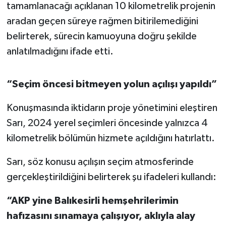
OTOMOTİV
tamamlanacağı açıklanan 10 kilometrelik projenin
aradan geçen süreye rağmen bitirilemediğini
Resmi İlanlar
belirterek, sürecin kamuoyuna doğru şekilde
anlatılmadığını ifade etti.
SAĞLIK
Savaştepe
“Seçim öncesi bitmeyen yolun açılışı yapıldı”
SEYAHAT
Konuşmasında iktidarın proje yönetimini eleştiren
Sarı, 2024 yerel seçimleri öncesinde yalnızca 4
SİYASET
kilometrelik bölümün hizmete açıldığını hatırlattı.
Sındırgı
Sarı, söz konusu açılışın seçim atmosferinde
gerçekleştirildiğini belirterek şu ifadeleri kullandı:
SPOR
“AKP yine Balıkesirli hemşehrilerimin
SÜRMANŞET
hafızasını sınamaya çalışıyor, aklıyla alay