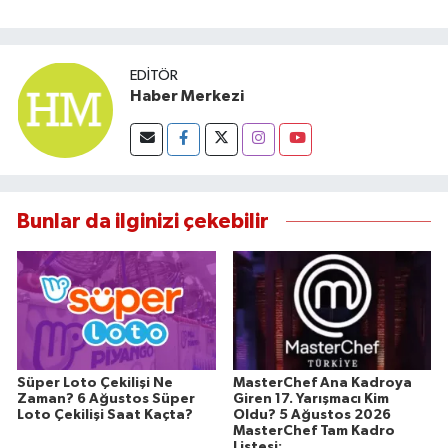
Susurluk
TARİHTE BUGÜN
EDITÖR
Haber Merkezi
TEKNOLOJİ
Trend
Bunlar da ilginizi çekebilir
TÜRKİYE
VİZYONDAKİLER
YAŞAM
Süper Loto Çekilişi Ne
MasterChef Ana Kadroya
Zaman? 6 Ağustos Süper
Giren 17. Yarışmacı Kim
Loto Çekilişi Saat Kaçta?
Oldu? 5 Ağustos 2026
MasterChef Tam Kadro
Listesi: