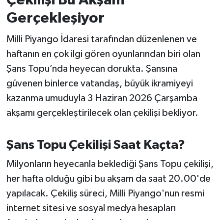
Çekilişi Bu Akşam
Gerçekleşiyor
İvrindi
Milli Piyango İdaresi tarafından düzenlenen ve
KENT GÜNDEMİ
haftanın en çok ilgi gören oyunlarından biri olan
Şans Topu’nda heyecan dorukta. Şansına
Kepsut
güvenen binlerce vatandaş, büyük ikramiyeyi
kazanma umuduyla 3 Haziran 2026 Çarşamba
KÜLTÜR-SANAT
akşamı gerçekleştirilecek olan çekilişi bekliyor.
MAGAZİN
Şans Topu Çekilişi Saat Kaçta?
MANŞET
Milyonların heyecanla beklediği Şans Topu çekilişi,
Manyas
her hafta olduğu gibi bu akşam da saat 20.00'de
yapılacak. Çekiliş süreci, Milli Piyango'nun resmi
OLAY
internet sitesi ve sosyal medya hesapları