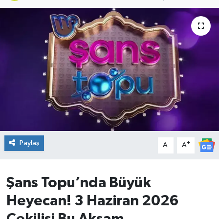
DÜNYA
Dursunbey
Edremit
EĞİTİM
EKONOMİ
Erdek
Paylaş
-
+
A
A
Gömeç
Şans Topu’nda Büyük
Gönen
Heyecan! 3 Haziran 2026
Havran