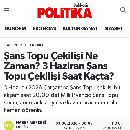
ASTROLOJİ
Balıkesir Nöbetçi Eczaneler
GÜNDEM
EKONOMİ
KÜLTÜR-SANAT
SİYASET
Ayvalık
Balıkesir Hava Durumu
HABERLER
TREND
Balya
Balıkesir Namaz Vakitleri
Şans Topu Çekilişi Ne
Zaman? 3 Haziran Şans
Bandırma
Balıkesir Trafik Yoğunluk Haritası
Topu Çekilişi Saat Kaçta?
Bigadiç
Süper Lig Puan Durumu ve Fikstür
3 Haziran 2026 Çarşamba Şans Topu çekilişi bu
akşam saat 20.00'de! Milli Piyango Şans Topu
BİYOGRAFİLER
Tüm Manşetler
sonuçlarını canlı izleyin ve kazandıran numaraları
hemen öğrenin.
Burhaniye
Son Dakika Haberleri
HABER MERKEZI
03.06.2026 - 00:05
1 DK
ÇEVRE
Haber Arşivi
EDITÖR
YAYINLANMA
OKUNMA SÜRESI