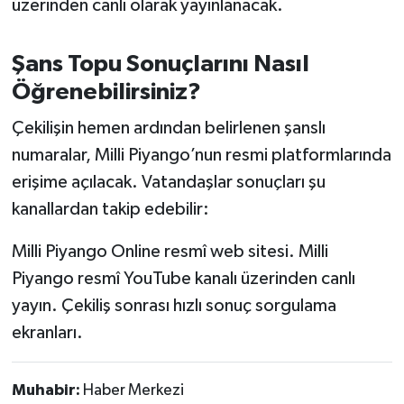
üzerinden canlı olarak yayınlanacak.
OTOMOTİV
Resmi İlanlar
Şans Topu Sonuçlarını Nasıl
Öğrenebilirsiniz?
SAĞLIK
Çekilişin hemen ardından belirlenen şanslı
Savaştepe
numaralar, Milli Piyango’nun resmi platformlarında
erişime açılacak. Vatandaşlar sonuçları şu
SEYAHAT
kanallardan takip edebilir:
SİYASET
Milli Piyango Online resmî web sitesi. Milli
Piyango resmî YouTube kanalı üzerinden canlı
Sındırgı
yayın. Çekiliş sonrası hızlı sonuç sorgulama
SPOR
ekranları.
SÜRMANŞET
Muhabir:
Haber Merkezi