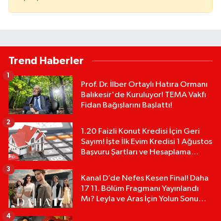
Trend Haberler
1
Prof. Dr. İlber Ortaylı Hatıra Ormanı
Balıkesir'de Kuruluyor! TEMA Vakfı
Fidan Bağışlarını Başlattı!
2
1.20 Faizli Konut Kredisi İçin Geri
Sayım! İşte İlk Evim Kredisi 1 Ağustos
Başvuru Şartları ve Hesaplama
Tablosu:
3
Kanal D’de Nefes Kesen Final! Daha
17 11. Bölüm Fragmanı Yayınlandı
Mı? Leyla ve Aras İçin Yolun Sonu
Mu?
4