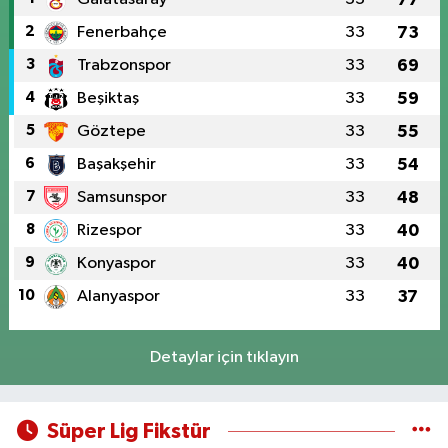
2
Fenerbahçe
33
73
3
Trabzonspor
33
69
4
Beşiktaş
33
59
5
Göztepe
33
55
6
Başakşehir
33
54
7
Samsunspor
33
48
8
Rizespor
33
40
9
Konyaspor
33
40
10
Alanyaspor
33
37
Detaylar için tıklayın
Süper Lig Fikstür