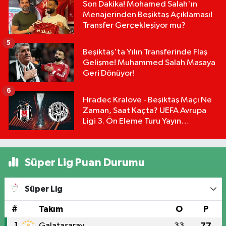
Son Dakika! Mohamed Salah'ın
Menajerinden Beşiktaş Açıklaması!
Transfer Gerçekleşiyor mu?
5
Beşiktaş'ta Yılın Transferinde Flaş
Gelişme! Muhammed Salah Masaya
Geri Dönüyor!
6
Hradec Kralove - Beşiktaş Maçı Ne
Zaman, Saat Kaçta? UEFA Avrupa
Ligi 3. Ön Eleme Turu Yayın
Detayları!
Süper Lig Puan Durumu
Süper Lig
#
Takım
O
P
1
Galatasaray
33
77