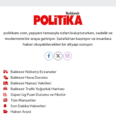
Susurluk
TARİHTE BUGÜN
TEKNOLOJİ
politikam.com, yepyeni temasıyla sizleri buluştururken, sadelik ve
modernizmi bir araya getiriyor. Şatafattan kaçınıyor ve insanlara
Trend
haber okuyabilecekleri bir altyapı sunuyor.
TÜRKİYE
VİZYONDAKİLER
Balıkesir Nöbetçi Eczaneler
Balıkesir Hava Durumu
Balıkesir Namaz Vakitleri
YAŞAM
Balıkesir Trafik Yoğunluk Haritası
Süper Lig Puan Durumu ve Fikstür
Tüm Manşetler
Son Dakika Haberleri
Haber Arşivi