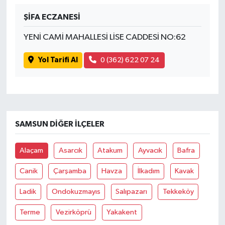
ŞİFA ECZANESİ
İvrindi
YENİ CAMİ MAHALLESİ LİSE CADDESİ NO:62
KENT GÜNDEMİ
Yol Tarifi Al
0 (362) 622 07 24
Kepsut
KÜLTÜR-SANAT
SAMSUN DIĞER İLÇELER
MAGAZİN
Alaçam
Asarcık
Atakum
Ayvacık
Bafra
MANŞET
Canik
Çarşamba
Havza
İlkadım
Kavak
Manyas
Ladik
Ondokuzmayıs
Salıpazarı
Tekkeköy
OLAY
Terme
Vezirköprü
Yakakent