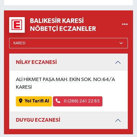
OTOMOTİV
Resmi İlanlar
BALIKESIR KARESI
NÖBETÇI ECZANELER
SAĞLIK
Savaştepe
NİLAY ECZANESİ
SEYAHAT
ALİ HİKMET PAŞA MAH. EKİN SOK. NO:64/A
SİYASET
KARESİ
Sındırgı
Yol Tarifi Al
0 (266) 241 22 85
SPOR
DUYGU ECZANESİ
SÜRMANŞET