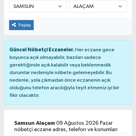
DÜNYA
Paylaş
Dursunbey
Edremit
Güncel Nöbetçi Eczaneler.
Her eczane gece
EĞİTİM
boyunca açık olmayabilir, bazıları sadece
gerektiğinde açık kalabilir veya beklenmedik
durumlar nedeniyle nöbete gelemeyebilir. Bu
EKONOMİ
nedenle, yola çıkmadan önce eczanenin açık
olduğunu telefon aracılığıyla teyit etmeniz iyi bir
Erdek
fikir olacaktır.
Gömeç
Gönen
Samsun Alaçam
09 Ağustos 2026 Pazar
nöbetçi eczane adres, telefon ve konumları
Havran