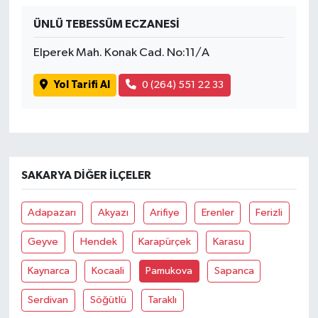
ÜNLÜ TEBESSÜM ECZANESİ
İvrindi
Elperek Mah. Konak Cad. No:11/A
KENT GÜNDEMİ
Yol Tarifi Al
0 (264) 551 22 33
Kepsut
KÜLTÜR-SANAT
SAKARYA DIĞER İLÇELER
MAGAZİN
Adapazarı
Akyazı
Arifiye
Erenler
Ferizli
MANŞET
Geyve
Hendek
Karapürçek
Karasu
Manyas
Kaynarca
Kocaali
Pamukova
Sapanca
OLAY
Serdivan
Söğütlü
Taraklı