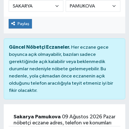
DÜNYA
Paylaş
Dursunbey
Edremit
Güncel Nöbetçi Eczaneler.
Her eczane gece
EĞİTİM
boyunca açık olmayabilir, bazıları sadece
gerektiğinde açık kalabilir veya beklenmedik
durumlar nedeniyle nöbete gelemeyebilir. Bu
EKONOMİ
nedenle, yola çıkmadan önce eczanenin açık
olduğunu telefon aracılığıyla teyit etmeniz iyi bir
Erdek
fikir olacaktır.
Gömeç
Gönen
Sakarya Pamukova
09 Ağustos 2026 Pazar
nöbetçi eczane adres, telefon ve konumları
Havran