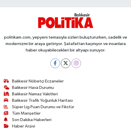
Susurluk
TARİHTE BUGÜN
TEKNOLOJİ
politikam.com, yepyeni temasıyla sizleri buluştururken, sadelik ve
modernizmi bir araya getiriyor. Şatafattan kaçınıyor ve insanlara
Trend
haber okuyabilecekleri bir altyapı sunuyor.
TÜRKİYE
VİZYONDAKİLER
Balıkesir Nöbetçi Eczaneler
Balıkesir Hava Durumu
Balıkesir Namaz Vakitleri
YAŞAM
Balıkesir Trafik Yoğunluk Haritası
Süper Lig Puan Durumu ve Fikstür
Tüm Manşetler
Son Dakika Haberleri
Haber Arşivi