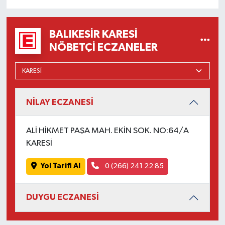
OTOMOTİV
Resmi İlanlar
BALIKESIR KARESI
NÖBETÇI ECZANELER
SAĞLIK
Savaştepe
NİLAY ECZANESİ
SEYAHAT
ALİ HİKMET PAŞA MAH. EKİN SOK. NO:64/A
SİYASET
KARESİ
Sındırgı
Yol Tarifi Al
0 (266) 241 22 85
SPOR
DUYGU ECZANESİ
SÜRMANŞET