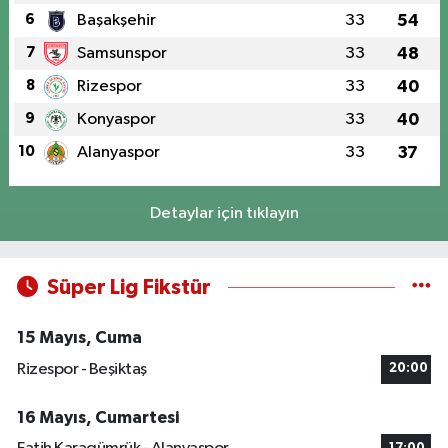
6
Başakşehir
33
54
7
Samsunspor
33
48
8
Rizespor
33
40
9
Konyaspor
33
40
10
Alanyaspor
33
37
Detaylar için tıklayın
Süper Lig Fikstür
15 Mayıs, Cuma
Rizespor - Beşiktaş
20:00
16 Mayıs, Cumartesi