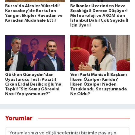
Bursa’da Alevler Yükseldi!
Balkanlar Üzerinden Hava
Karacabey’de Korkutan
Sıcaklığı 5 Derece Düşüyor!
Yangın: Ekipler Havadan ve
Meteoroloji ve AKOM'dan
Karadan Müdahale Etti!
İstanbul Dahil Çok Sayıda İl
İçin Uyarı!
Gökhan Günaydın'dan
Yeni Parti Manisa İl Başkanı
Uyuşturucu Testi Pozitif
İlksen Özalper Kimdir?
Çıkan Erdal Beşikçioğlu'na
İlksen Özalper Neden
Tepki! "Siz Kamu Görevini
Tutuklandı, Soruşturmada
Nasıl Yapıyorsunuz?"
Ne Oldu?
Yorumlar