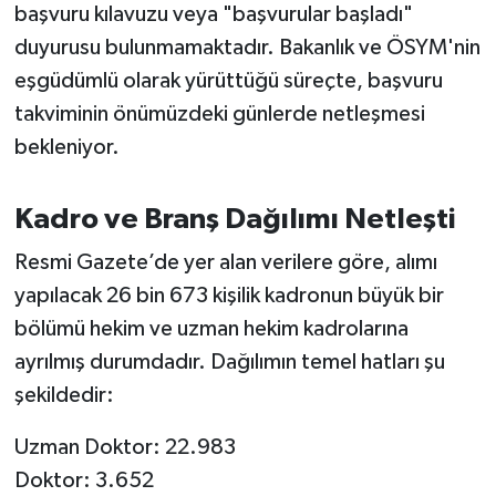
OTOMOTİV
başvuru kılavuzu veya "başvurular başladı"
duyurusu bulunmamaktadır. Bakanlık ve ÖSYM'nin
Resmi İlanlar
eşgüdümlü olarak yürüttüğü süreçte, başvuru
takviminin önümüzdeki günlerde netleşmesi
SAĞLIK
bekleniyor.
Savaştepe
Kadro ve Branş Dağılımı Netleşti
SEYAHAT
Resmi Gazete’de yer alan verilere göre, alımı
SİYASET
yapılacak 26 bin 673 kişilik kadronun büyük bir
bölümü hekim ve uzman hekim kadrolarına
Sındırgı
ayrılmış durumdadır. Dağılımın temel hatları şu
şekildedir:
SPOR
Uzman Doktor: 22.983
SÜRMANŞET
Doktor: 3.652