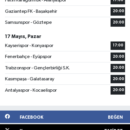
Fatih Karagümrük - Alanyaspor
17:00
Gaziantep FK - Başakşehir
20:00
Samsunspor - Göztepe
20:00
17 Mayıs, Pazar
Kayserispor - Konyaspor
17:00
Fenerbahçe - Eyüpspor
20:00
Trabzonspor - Gençlerbirliği S.K.
20:00
Kasımpaşa - Galatasaray
20:00
Antalyaspor - Kocaelispor
20:00
FACEBOOK
BEĞEN