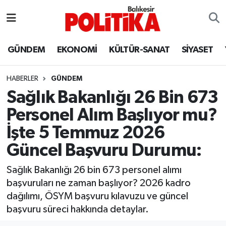
ASTROLOJİ
Balıkesir Nöbetçi Eczaneler
GÜNDEM
EKONOMİ
KÜLTÜR-SANAT
SİYASET
Ayvalık
Balıkesir Hava Durumu
HABERLER
GÜNDEM
Balya
Balıkesir Namaz Vakitleri
Sağlık Bakanlığı 26 Bin 673
Personel Alım Başlıyor mu?
Bandırma
Balıkesir Trafik Yoğunluk Haritası
İşte 5 Temmuz 2026
Bigadiç
Süper Lig Puan Durumu ve Fikstür
Güncel Başvuru Durumu:
BİYOGRAFİLER
Tüm Manşetler
Sağlık Bakanlığı 26 bin 673 personel alımı
başvuruları ne zaman başlıyor? 2026 kadro
Burhaniye
Son Dakika Haberleri
dağılımı, ÖSYM başvuru kılavuzu ve güncel
başvuru süreci hakkında detaylar.
ÇEVRE
Haber Arşivi