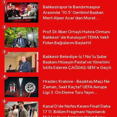
1
Balıkesirspor le Bandırmaspor
Arasında ‘10.5’ Gerilimi! Başkan
Mert Alper Acar’dan Murat
Karakoyun'a Sert Tepki!
2
Prof. Dr. İlber Ortaylı Hatıra Ormanı
Balıkesir'de Kuruluyor! TEMA Vakfı
Fidan Bağışlarını Başlattı!
3
Balıkesir Belediye-İş 1 No'lu Şube
Başkanı Hüseyin Pastal ve Yönetimi
İstifa Ederek ÇAĞDAŞ-SEN'e Geçti
4
Hradec Kralove - Beşiktaş Maçı Ne
Zaman, Saat Kaçta? UEFA Avrupa
Ligi 3. Ön Eleme Turu Yayın
Detayları!
5
Kanal D’de Nefes Kesen Final! Daha
17 11. Bölüm Fragmanı Yayınlandı