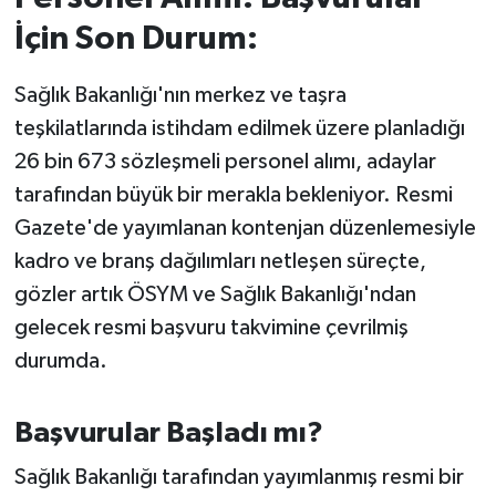
İçin Son Durum:
İvrindi
Sağlık Bakanlığı'nın merkez ve taşra
KENT GÜNDEMİ
teşkilatlarında istihdam edilmek üzere planladığı
26 bin 673 sözleşmeli personel alımı, adaylar
Kepsut
tarafından büyük bir merakla bekleniyor. Resmi
KÜLTÜR-SANAT
Gazete'de yayımlanan kontenjan düzenlemesiyle
kadro ve branş dağılımları netleşen süreçte,
MAGAZİN
gözler artık ÖSYM ve Sağlık Bakanlığı'ndan
gelecek resmi başvuru takvimine çevrilmiş
MANŞET
durumda.
Manyas
Başvurular Başladı mı?
OLAY
Sağlık Bakanlığı tarafından yayımlanmış resmi bir