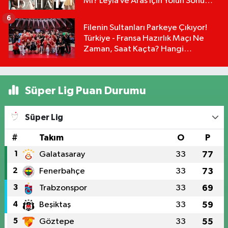
Mı? Leyla ve Aras İçin Yolun Sonu
Mu?
6
Filenin Sultanları Parkeye Çıkıyor!
Türkiye - Fransa Hazırlık Maçı Ne
Zaman, Saat Kaçta? Hangi
Kanalda?
Süper Lig Puan Durumu
Süper Lig
#
Takım
O
P
1
Galatasaray
33
77
2
Fenerbahçe
33
73
3
Trabzonspor
33
69
4
Beşiktaş
33
59
5
Göztepe
33
55