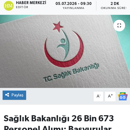
HABER MERKEZI
05.07.2026 - 09:30
2 DK
EDITÖR
YAYINLANMA
OKUNMA SÜRESI
DÜNYA
Dursunbey
Edremit
EĞİTİM
EKONOMİ
Erdek
Paylaş
-
+
A
A
Gömeç
Gönen
Sağlık Bakanlığı 26 Bin 673
Personel Alımı: Başvurular
Havran