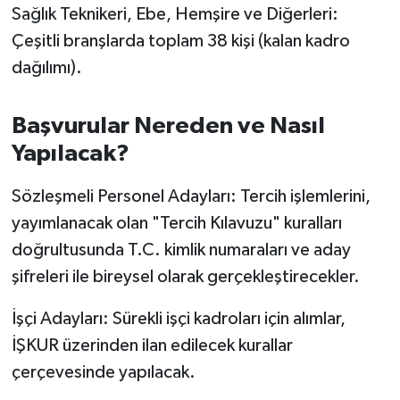
Sağlık Teknikeri, Ebe, Hemşire ve Diğerleri:
Susurluk
Çeşitli branşlarda toplam 38 kişi (kalan kadro
TARİHTE BUGÜN
dağılımı).
TEKNOLOJİ
Başvurular Nereden ve Nasıl
Yapılacak?
Trend
Sözleşmeli Personel Adayları: Tercih işlemlerini,
TÜRKİYE
yayımlanacak olan "Tercih Kılavuzu" kuralları
VİZYONDAKİLER
doğrultusunda T.C. kimlik numaraları ve aday
şifreleri ile bireysel olarak gerçekleştirecekler.
YAŞAM
İşçi Adayları: Sürekli işçi kadroları için alımlar,
İŞKUR üzerinden ilan edilecek kurallar
çerçevesinde yapılacak.