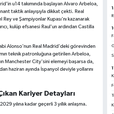
drid'in u14 takımında başlayan Alvaro Arbeloa,
1
nt taktik anlayışıyla dikkat çekti. Real
R
el Rey ve Şampiyonlar Kupası'nı kazanarak
ırıcı, kulüp efsanesi Raul'un ardından Castilla
1
F
G
abi Alonso'nun Real Madrid'deki görevinden
mın teknik patronluğuna getirilen Arbeloa,
S
ın Manchester City'sini elemeyi başarsa da,
1
n haziran ayında İspanyol deviyle yollarını
K
F
Çıkan Kariyer Detayları
T
029 yılına kadar geçerli 3 yıllık anlaşma.
K