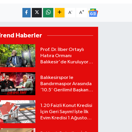
-
+
A
A
Trend Haberler
Prof. Dr. İlber Ortaylı
Hatıra Ormanı
Balıkesir'de Kuruluyor!
TEMA Vakfı Fidan
Bağışlarını Başlattı!
Balıkesirspor le
Bandırmaspor Arasında
‘10.5’ Gerilimi! Başkan
Mert Alper Acar’dan
Murat Karakoyun'a Sert
1.20 Faizli Konut Kredisi
Tepki!
İçin Geri Sayım! İşte İlk
Evim Kredisi 1 Ağustos
Başvuru Şartları ve
Hesaplama Tablosu: