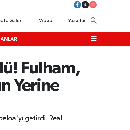
Foto Galeri
Video
Yazarlar
İLANLAR
lü! Fulham,
ın Yerine
eloa'yı getirdi. Real