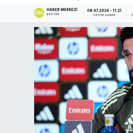
DÜNYA
HABER MERKEZI
08.07.2026 - 11:21
EDITÖR
YAYINLANMA
Dursunbey
Edremit
EĞİTİM
EKONOMİ
Erdek
Gömeç
Gönen
Havran