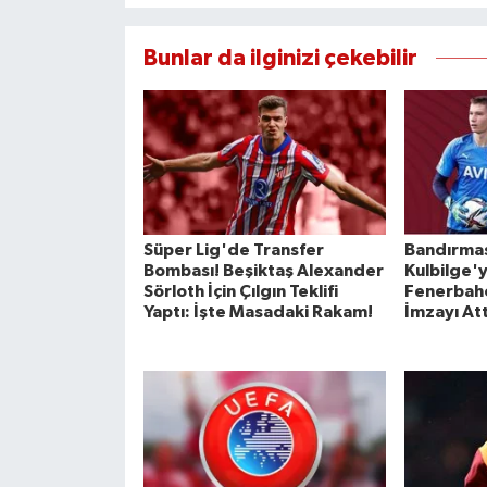
Bunlar da ilginizi çekebilir
Süper Lig'de Transfer
Bandırma
Bombası! Beşiktaş Alexander
Kulbilge'y
Sörloth İçin Çılgın Teklifi
Fenerbahç
Yaptı: İşte Masadaki Rakam!
İmzayı Att