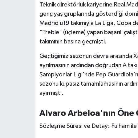
Teknik direktörlük kariyerine Real Ma
Susurluk
genç yaş gruplarında gösterdiği domina
TARİHTE BUGÜN
Madrid u19 takımıyla La Liga, Copa d
"Treble" (üçleme) yapan başarılı çalışt
TEKNOLOJİ
takımının başına geçmişti.
Trend
Geçtiğimiz sezonun devre arasında X
ayrılmasının ardından doğrudan A takı
TÜRKİYE
Şampiyonlar Ligi'nde Pep Guardiola'n
sezonu kupasız tamamlamasının ardında
VİZYONDAKİLER
ayırmıştı.
YAŞAM
Alvaro Arbeloa'nın Öne 
Sözleşme Süresi ve Detay: Fulham ile 2