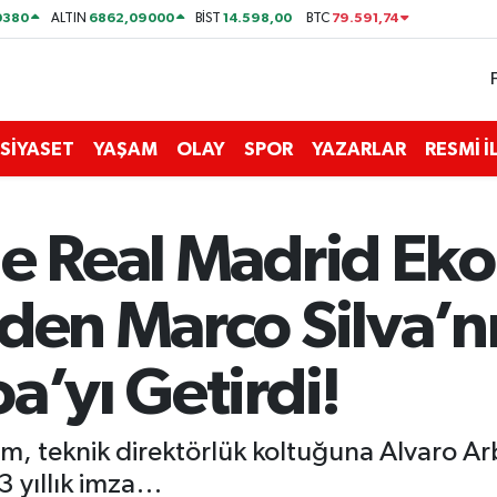
0380
6862,09000
14.598,00
79.591,74
ALTIN
BİST
BTC
SİYASET
YAŞAM
OLAY
SPOR
YAZARLAR
RESMİ 
de Real Madrid Eko
den Marco Silva’n
a’yı Getirdi!
am, teknik direktörlük koltuğuna Alvaro Arb
3 yıllık imza…