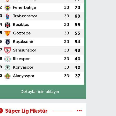
2
Fenerbahçe
33
73
3
Trabzonspor
33
69
4
Beşiktaş
33
59
5
Göztepe
33
55
6
Başakşehir
33
54
7
Samsunspor
33
48
8
Rizespor
33
40
9
Konyaspor
33
40
0
Alanyaspor
33
37
Detaylar için tıklayın
Süper Lig Fikstür