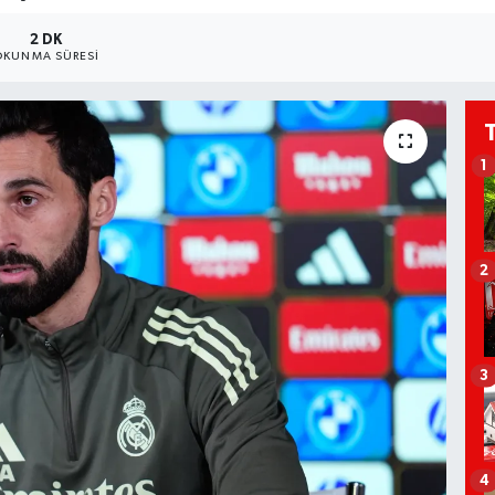
2 DK
OKUNMA SÜRESI
1
2
3
4