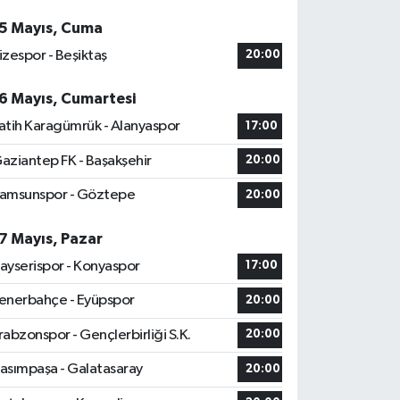
5 Mayıs, Cuma
izespor - Beşiktaş
20:00
6 Mayıs, Cumartesi
atih Karagümrük - Alanyaspor
17:00
aziantep FK - Başakşehir
20:00
amsunspor - Göztepe
20:00
7 Mayıs, Pazar
ayserispor - Konyaspor
17:00
enerbahçe - Eyüpspor
20:00
rabzonspor - Gençlerbirliği S.K.
20:00
asımpaşa - Galatasaray
20:00