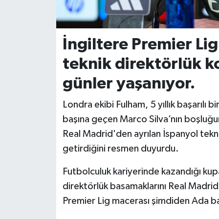
İvrindi
İngiltere Premier Li
KENT GÜNDEMİ
teknik direktörlük k
Kepsut
günler yaşanıyor.
KÜLTÜR-SANAT
Londra ekibi Fulham, 5 yıllık başarılı 
başına geçen Marco Silva’nın boşluğu
MAGAZİN
Real Madrid'den ayrılan İspanyol tekn
MANŞET
getirdiğini resmen duyurdu.
Futbolculuk kariyerinde kazandığı kupa
Manyas
direktörlük basamaklarını Real Madrid
OLAY
Premier Lig macerası şimdiden Ada bas