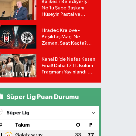
Balıkesir Belediye-İş 1
No'lu Şube Başkanı
Hüseyin Pastal ve
Yönetimi İstifa Ederek
ÇAĞDAŞ-SEN'e Geçti
Hradec Kralove -
Beşiktaş Maçı Ne
Zaman, Saat Kaçta?
UEFA Avrupa Ligi 3. Ön
Eleme Turu Yayın
Kanal D’de Nefes Kesen
Detayları!
Final! Daha 17 11. Bölüm
Fragmanı Yayınlandı Mı?
Leyla ve Aras İçin Yolun
Sonu Mu?
Süper Lig Puan Durumu
Süper Lig
#
Takım
O
P
1
Galatasaray
33
77