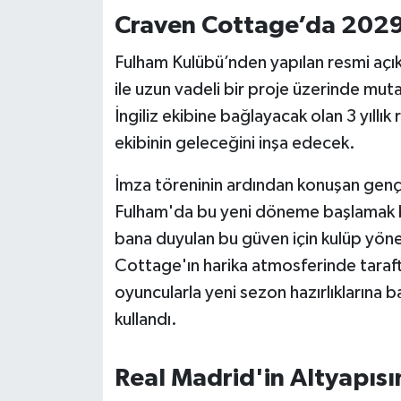
OTOMOTİV
Craven Cottage’da 2029
Resmi İlanlar
Fulham Kulübü’nden yapılan resmi açıkl
ile uzun vadeli bir proje üzerinde mu
SAĞLIK
İngiliz ekibine bağlayacak olan 3 yıll
ekibinin geleceğini inşa edecek.
Savaştepe
İmza töreninin ardından konuşan genç 
SEYAHAT
Fulham'da bu yeni döneme başlamak be
SİYASET
bana duyulan bu güven için kulüp yön
Cottage'ın harika atmosferinde taraf
Sındırgı
oyuncularla yeni sezon hazırlıklarına b
kullandı.
SPOR
SÜRMANŞET
Real Madrid'in Altyapısı