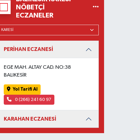
NÖBETÇI
ECZANELER
PERİHAN ECZANESİ
EGE MAH. ALTAY CAD. NO:38
BALIKESİR
Yol Tarifi Al
0 (266) 241 60 97
KARAHAN ECZANESİ