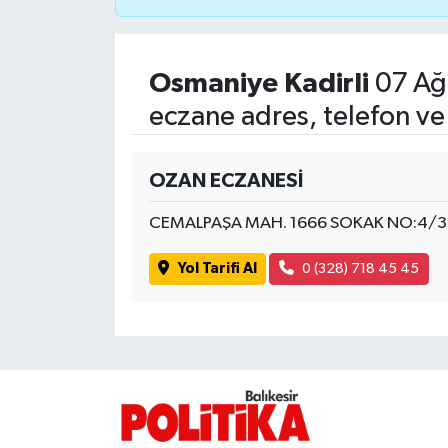
İvrindi
Osmaniye Kadirli
07 Ağ
KENT GÜNDEMİ
eczane adres, telefon ve
Kepsut
OZAN ECZANESİ
KÜLTÜR-SANAT
CEMALPAŞA MAH. 1666 SOKAK NO:4/3
MAGAZİN
Yol Tarifi Al
0 (328) 718 45 45
MANŞET
Manyas
OLAY