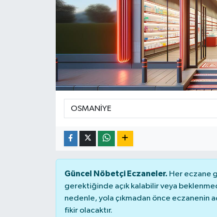
DÜNYA
Dursunbey
Edremit
EĞİTİM
EKONOMİ
Erdek
Gömeç
Güncel Nöbetçi Eczaneler.
Her eczane ge
gerektiğinde açık kalabilir veya beklenme
Gönen
nedenle, yola çıkmadan önce eczanenin açık
fikir olacaktır.
Havran