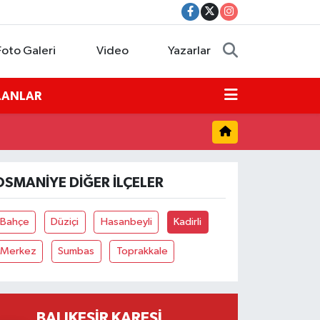
Foto Galeri
Video
Yazarlar
İLANLAR
OSMANIYE DIĞER İLÇELER
Bahçe
Düziçi
Hasanbeyli
Kadirli
Merkez
Sumbas
Toprakkale
BALIKESIR KARESI