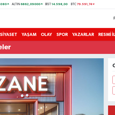
0380
6862,09000
14.598,00
79.591,74
ALTIN
BİST
BTC
SİYASET
YAŞAM
OLAY
SPOR
YAZARLAR
RESMİ 
eler