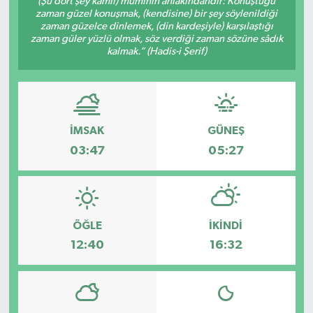
(Şu dört şey kâmil) müminin ahlâkındandır: Konuştuğu
zaman güzel konuşmak, (kendisine) bir şey söylenildiği
DÜNYA
zaman güzelce dinlemek, (din kardeşiyle) karşılaştığı
zaman güler yüzlü olmak, söz verdiği zaman sözüne sâdık
kalmak.” (Hadis-i Şerif)
Dursunbey
Edremit
İMSAK
GÜNEŞ
EĞİTİM
03:47
05:27
EKONOMİ
Erdek
ÖĞLE
İKINDI
Gömeç
12:40
16:32
Gönen
Havran