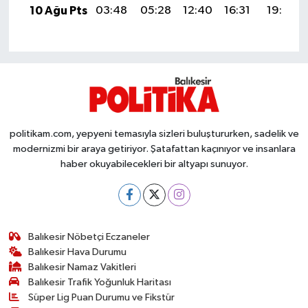
OTOMOTİV
10 Ağu Pts
03:48
05:28
12:40
16:31
19:43
Resmi İlanlar
SAĞLIK
Savaştepe
politikam.com, yepyeni temasıyla sizleri buluştururken, sadelik ve
SEYAHAT
modernizmi bir araya getiriyor. Şatafattan kaçınıyor ve insanlara
haber okuyabilecekleri bir altyapı sunuyor.
SİYASET
Sındırgı
Balıkesir Nöbetçi Eczaneler
SPOR
Balıkesir Hava Durumu
Balıkesir Namaz Vakitleri
Balıkesir Trafik Yoğunluk Haritası
SÜRMANŞET
Süper Lig Puan Durumu ve Fikstür