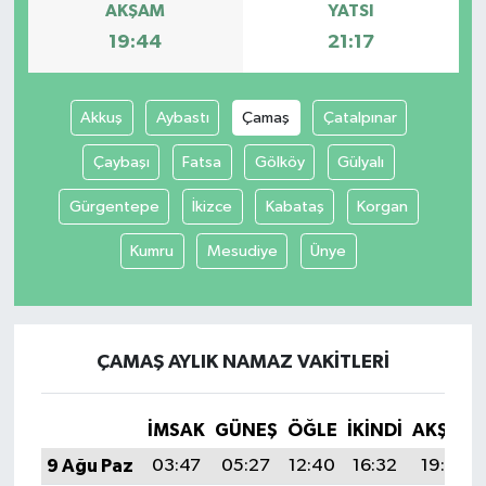
AKŞAM
YATSI
19:44
21:17
İvrindi
KENT GÜNDEMİ
Akkuş
Aybastı
Çamaş
Çatalpınar
Kepsut
Çaybaşı
Fatsa
Gölköy
Gülyalı
Gürgentepe
İkizce
Kabataş
Korgan
KÜLTÜR-SANAT
Kumru
Mesudiye
Ünye
MAGAZİN
MANŞET
ÇAMAŞ AYLIK NAMAZ VAKITLERI
Manyas
İMSAK
GÜNEŞ
ÖĞLE
İKINDI
AKŞAM
OLAY
9 Ağu Paz
03:47
05:27
12:40
16:32
19:44