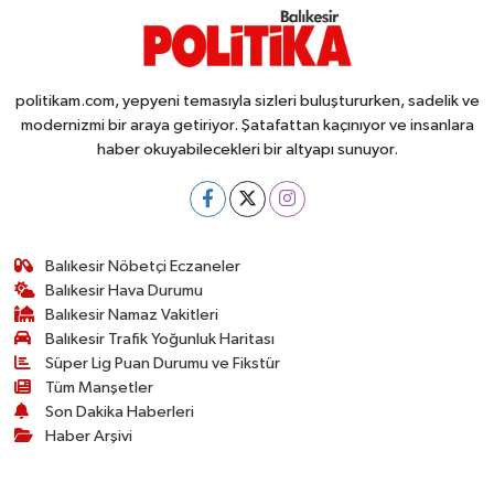
Susurluk
TARİHTE BUGÜN
politikam.com, yepyeni temasıyla sizleri buluştururken, sadelik ve
modernizmi bir araya getiriyor. Şatafattan kaçınıyor ve insanlara
TEKNOLOJİ
haber okuyabilecekleri bir altyapı sunuyor.
Trend
TÜRKİYE
Balıkesir Nöbetçi Eczaneler
Balıkesir Hava Durumu
VİZYONDAKİLER
Balıkesir Namaz Vakitleri
Balıkesir Trafik Yoğunluk Haritası
YAŞAM
Süper Lig Puan Durumu ve Fikstür
Tüm Manşetler
Son Dakika Haberleri
Haber Arşivi