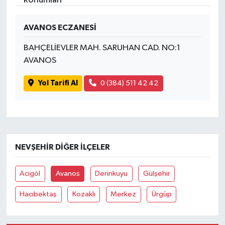
İvrindi
AVANOS ECZANESİ
BAHÇELİEVLER MAH. SARUHAN CAD. NO:1
KENT GÜNDEMİ
AVANOS
Kepsut
Yol Tarifi Al
0 (384) 511 42 42
KÜLTÜR-SANAT
MAGAZİN
NEVŞEHIR DIĞER İLÇELER
MANŞET
Acıgöl
Avanos
Derinkuyu
Gülşehir
Manyas
Hacıbektaş
Kozaklı
Merkez
Ürgüp
OLAY