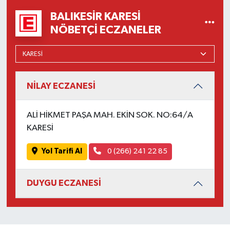
OTOMOTİV
BALIKESIR KARESI
NÖBETÇI ECZANELER
Resmi İlanlar
SAĞLIK
Savaştepe
NİLAY ECZANESİ
SEYAHAT
ALİ HİKMET PAŞA MAH. EKİN SOK. NO:64/A
KARESİ
SİYASET
Yol Tarifi Al
0 (266) 241 22 85
Sındırgı
DUYGU ECZANESİ
SPOR
SÜRMANŞET