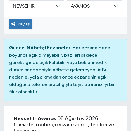
DÜNYA
Paylaş
Dursunbey
Edremit
Güncel Nöbetçi Eczaneler.
Her eczane gece
EĞİTİM
boyunca açık olmayabilir, bazıları sadece
gerektiğinde açık kalabilir veya beklenmedik
durumlar nedeniyle nöbete gelemeyebilir. Bu
EKONOMİ
nedenle, yola çıkmadan önce eczanenin açık
olduğunu telefon aracılığıyla teyit etmeniz iyi bir
Erdek
fikir olacaktır.
Gömeç
Gönen
Nevşehir Avanos
08 Ağustos 2026
Cumartesi nöbetçi eczane adres, telefon ve
Havran
konumları