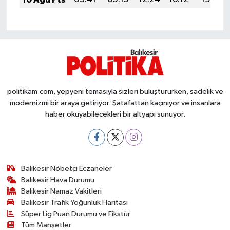
OTOMOTİV
Resmi İlanlar
SAĞLIK
Savaştepe
politikam.com, yepyeni temasıyla sizleri buluştururken, sadelik ve
modernizmi bir araya getiriyor. Şatafattan kaçınıyor ve insanlara
SEYAHAT
haber okuyabilecekleri bir altyapı sunuyor.
SİYASET
Sındırgı
Balıkesir Nöbetçi Eczaneler
Balıkesir Hava Durumu
SPOR
Balıkesir Namaz Vakitleri
Balıkesir Trafik Yoğunluk Haritası
SÜRMANŞET
Süper Lig Puan Durumu ve Fikstür
Tüm Manşetler