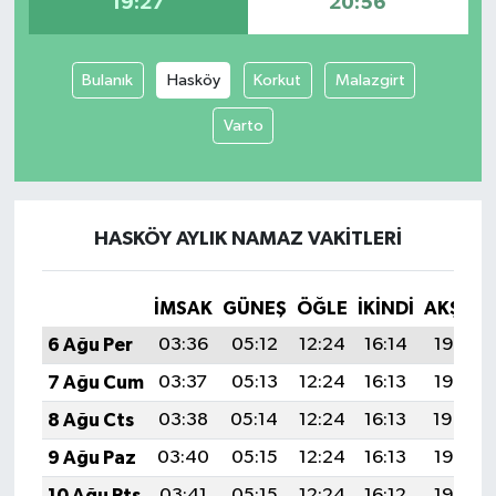
19:27
20:56
İvrindi
Bulanık
Hasköy
Korkut
Malazgirt
KENT GÜNDEMİ
Varto
Kepsut
KÜLTÜR-SANAT
HASKÖY AYLIK NAMAZ VAKITLERI
MAGAZİN
İMSAK
GÜNEŞ
ÖĞLE
İKINDI
AKŞAM
MANŞET
6 Ağu Per
03:36
05:12
12:24
16:14
19:27
7 Ağu Cum
03:37
05:13
12:24
16:13
19:26
Manyas
8 Ağu Cts
03:38
05:14
12:24
16:13
19:24
OLAY
9 Ağu Paz
03:40
05:15
12:24
16:13
19:23
10 Ağu Pts
03:41
05:15
12:24
16:12
19:22