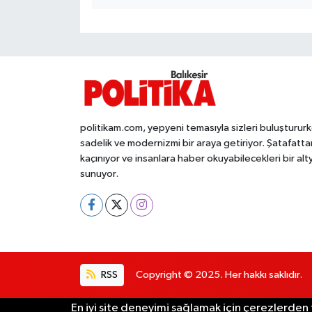
OTOMOTİV
Resmi İlanlar
SAĞLIK
Savaştepe
politikam.com, yepyeni temasıyla sizleri buluşturur
sadelik ve modernizmi bir araya getiriyor. Şatafatta
SEYAHAT
kaçınıyor ve insanlara haber okuyabilecekleri bir alt
sunuyor.
SİYASET
Sındırgı
SPOR
RSS
Copyright © 2025. Her hakkı saklıdır.
SÜRMANŞET
En iyi site deneyimi sağlamak için çerezlerden f