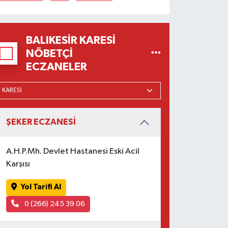
BALIKESIR KARESI
NÖBETÇI
ECZANELER
ŞEKER ECZANESİ
A.H.P.Mh. Devlet Hastanesi Eski Acil
Karşısı
Yol Tarifi Al
0 (266) 245 39 06