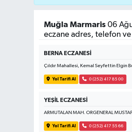
İvrindi
Muğla Marmaris
06 Ağu
KENT GÜNDEMİ
eczane adres, telefon ve
Kepsut
BERNA ECZANESİ
KÜLTÜR-SANAT
Çıldır Mahallesi, Kemal Seyfettin Elgin B
MAGAZİN
Yol Tarifi Al
0 (252) 417 85 00
MANŞET
YEŞİL ECZANESİ
Manyas
ARMUTALAN MAH. ORGENERAL MUSTAFA
OLAY
Yol Tarifi Al
0 (252) 417 55 66