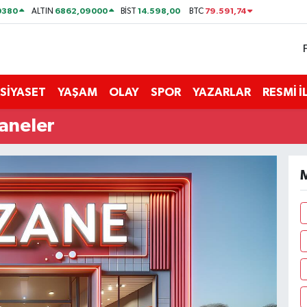
0380
6862,09000
14.598,00
79.591,74
ALTIN
BİST
BTC
SİYASET
YAŞAM
OLAY
SPOR
YAZARLAR
RESMİ 
aneler