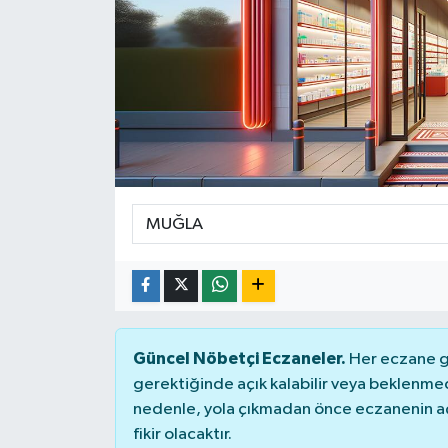
DÜNYA
Dursunbey
Edremit
EĞİTİM
EKONOMİ
Erdek
Gömeç
Güncel Nöbetçi Eczaneler.
Her eczane ge
gerektiğinde açık kalabilir veya beklenme
Gönen
nedenle, yola çıkmadan önce eczanenin açık
fikir olacaktır.
Havran