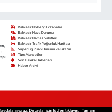
Balıkesir Nöbetçi Eczaneler
Balıkesir Hava Durumu
Balıkesir Namaz Vakitleri
Balıkesir Trafik Yoğunluk Haritası
ken,
Süper Lig Puan Durumu ve Fikstür
n
Tüm Manşetler
yapı
Son Dakika Haberleri
Haber Arşivi
aydalanıyoruz. Detaylar için lütfen tıklayın.
Tamam