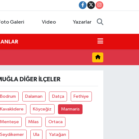
Foto Galeri
Video
Yazarlar
İLANLAR
MUĞLA DIĞER İLÇELER
Bodrum
Dalaman
Datça
Fethiye
Kavaklıdere
Köyceğiz
Marmaris
Menteşe
Milas
Ortaca
Seydikemer
Ula
Yatağan